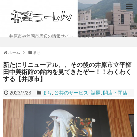
井原市や笠岡市周辺の情報サイト 雑談ネタ！！
ホーム
まち
新たにリニューアル、、その後の井原市立平櫛
田中美術館の館内を見てきたぞー！！わくわく
する【井原市】
2023/7/23
まち
,
公共のサービス
,
話題
,
開店・閉店