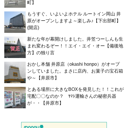
町】
もうすぐ、いよいよホテル ルートイン岡山 井
原がオープンしますよ～楽しみ♪【下出部町】
(開店)
新たな年が幕開けしました。井笠つーしんも生
まれ変わるぞー！！エイ・エイ・オー【備後地
方】の独り言
おかし本舗 井原店（okashi honpo）がオープ
ンしていました。まさに店内、お菓子の宝石箱
や～【井原市】
とある場所に大きなBOXを発見した！！これが
宅配〇〇なのか？ ﾔﾏﾄ運輸さんの秘密兵器
が・・【井原市】