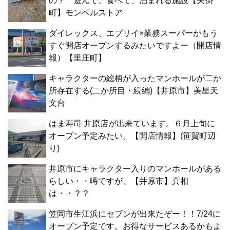
の？ 遊んで、食べて、泊まれる施設【矢掛
町】モンベルストア
ダイレックス、エブリイ×業務スーパーがもう
すぐ開店オープンするみたいですよー（開店情
報）【里庄町】
キャラクターの絵柄が入ったマンホールが二か
所存在する(二か所目・続編)【井原市】美星天
文台
はま寿司 井原店が出来ています。６月上旬に
オープン予定みたい。【開店情報】(笹賀町辺
り)
井原市にキャラクター入りのマンホールがある
らしい・・噂ですが、【井原市】真相
は・・？？
笠岡市生江浜にセブンが出来たぞー！！7/24に
オープン予定です。お得なサービスあるかもよ