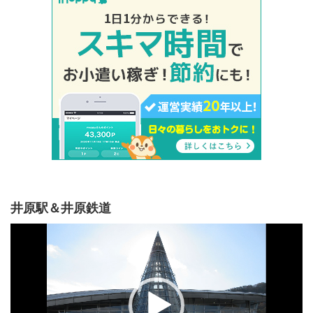
井原駅＆井原鉄道
動
画
プ
レ
ー
ヤ