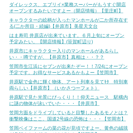
ダイレックス、エブリイ×業務スーパーがもうすぐ開店
オープンするみたいですよー（開店情報）【里庄町】
キャラクターの絵柄が入ったマンホールが二か所存在す
る(二か所目・続編)【井原市】美星天文台
はま寿司 井原店が出来ています。６月上旬にオープン
予定みたい。【開店情報】(笹賀町辺り)
井原市にキャラクター入りのマンホールがあるらし
い・・噂ですが、【井原市】真相は・・？？
笠岡市生江浜にセブンが出来たぞー！！7/24にオープン
予定です。お得なサービスあるかもよー【笠岡市】
井原駅で金色に輝く物体、アート列車を見てｷﾀ 特別車
両らしい【井原市】（いかさつーフォト）
井原駅で見た光景にびっくり！！仰天ニュース 駅構内
に謎の物体が泳いでいた・・・【井原市】
笠岡方面をドライブしていると目撃したあるモノとは？
衝撃映像はここ。国道2号線の恐怖は・・・【笠岡市】
笠岡ベイファームの菜の花が見頃ですよー。黄色の絨毯