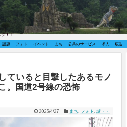
ネタ！！
話題
フォト
イベント
まち
公共のサービス
求人
広告
していると目撃したあるモノ
こ。国道2号線の恐怖
2025/4/27
まち
,
フォト
,
謎・・