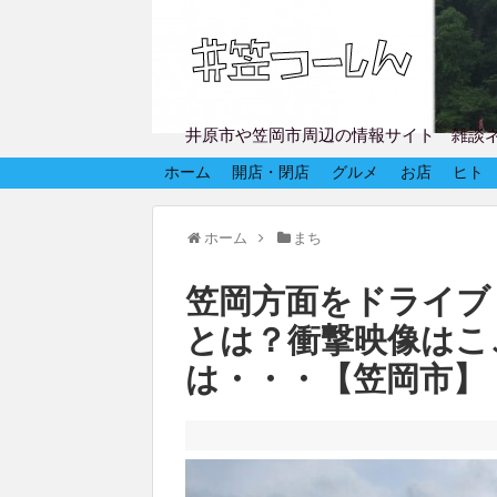
井原市や笠岡市周辺の情報サイト 雑談
ホーム
開店・閉店
グルメ
お店
ヒト
ホーム
まち
笠岡方面をドライブ
とは？衝撃映像はこ
は・・・【笠岡市】