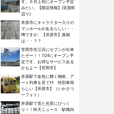
す。６月上旬にオープン予定
みたい。【開店情報】(笹賀町
辺り)
井原市にキャラクター入りの
マンホールがあるらしい・・
噂ですが、【井原市】真相
は・・？？
笠岡市生江浜にセブンが出来
たぞー！！7/24にオープン予
定です。お得なサービスある
かもよー【笠岡市】
井原駅で金色に輝く物体、ア
ート列車を見てｷﾀ 特別車両
らしい【井原市】（いかさつ
ーフォト）
井原駅で見た光景にびっく
り！！仰天ニュース 駅構内