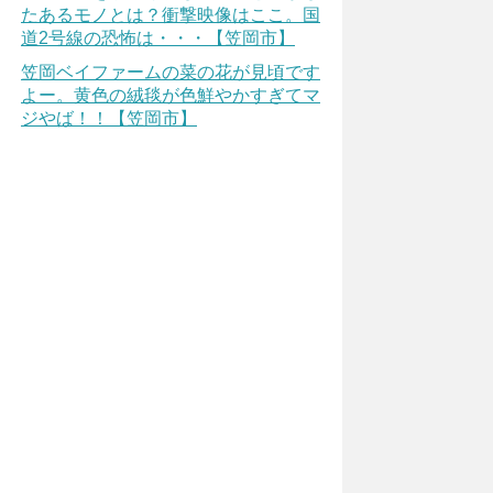
たあるモノとは？衝撃映像はここ。国
道2号線の恐怖は・・・【笠岡市】
笠岡ベイファームの菜の花が見頃です
よー。黄色の絨毯が色鮮やかすぎてマ
ジやば！！【笠岡市】