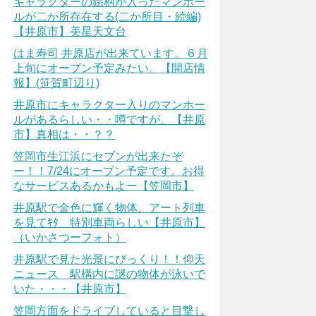
キャラクターの絵柄が入ったマンホー
ルが二か所存在する(二か所目・続編)
【井原市】美星天文台
はま寿司 井原店が出来ています。６月
上旬にオープン予定みたい。【開店情
報】(笹賀町辺り)
井原市にキャラクター入りのマンホー
ルがあるらしい・・噂ですが、【井原
市】真相は・・？？
笠岡市生江浜にセブンが出来たぞ
ー！！7/24にオープン予定です。お得
なサービスあるかもよー【笠岡市】
井原駅で金色に輝く物体、アート列車
を見てｷﾀ 特別車両らしい【井原市】
（いかさつーフォト）
井原駅で見た光景にびっくり！！仰天
ニュース 駅構内に謎の物体が泳いで
いた・・・【井原市】
笠岡方面をドライブしていると目撃し