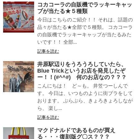
コカコーラの自販機でラッキーキャッ
プが当たる★５種類
今日はこちらのご紹介！！ それは、話題の
品々が当たる★全部で５種類。 コカコーラ
の自販機でラッキーキャップが当たるみた
いです！！ 全部...
記事を読む
井原駅辺りをうろうろしていたら、
Blue Trickというお店を発見したぞ
ー！！(#^^#) 何のお店なの？？？
こんにちは！ ど～も。 井笠つーしんで
す。 今日は、いつものように街ブラをして
おります。 ぶらぶら、きょろきょろしなが
ら、 楽し...
記事を読む
マクドナルドであるものが買え
る・・・復刻版グ〇ス？？？