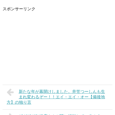
スポンサーリンク
新たな年が幕開けしました。井笠つーしんも生
まれ変わるぞー！！エイ・エイ・オー【備後地
方】の独り言