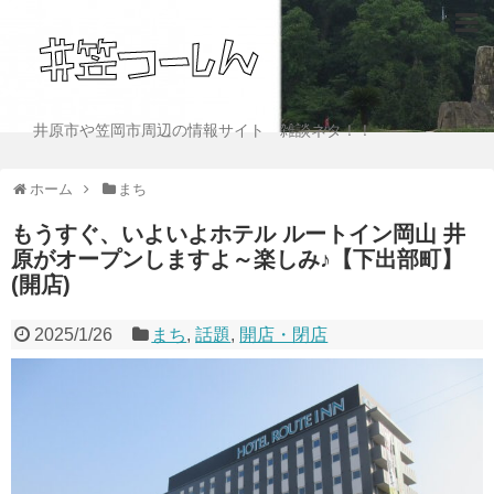
井原市や笠岡市周辺の情報サイト 雑談ネタ！！
ホーム
まち
もうすぐ、いよいよホテル ルートイン岡山 井
原がオープンしますよ～楽しみ♪【下出部町】
(開店)
2025/1/26
まち
,
話題
,
開店・閉店