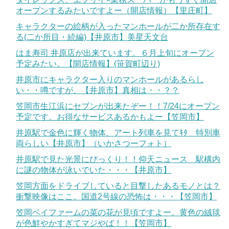
オープンするみたいですよー（開店情報）【里庄町】
キャラクターの絵柄が入ったマンホールが二か所存在す
る(二か所目・続編)【井原市】美星天文台
はま寿司 井原店が出来ています。６月上旬にオープン
予定みたい。【開店情報】(笹賀町辺り)
井原市にキャラクター入りのマンホールがあるらし
い・・噂ですが、【井原市】真相は・・？？
笠岡市生江浜にセブンが出来たぞー！！7/24にオープン
予定です。お得なサービスあるかもよー【笠岡市】
井原駅で金色に輝く物体、アート列車を見てｷﾀ 特別車
両らしい【井原市】（いかさつーフォト）
井原駅で見た光景にびっくり！！仰天ニュース 駅構内
に謎の物体が泳いでいた・・・【井原市】
笠岡方面をドライブしていると目撃したあるモノとは？
衝撃映像はここ。国道2号線の恐怖は・・・【笠岡市】
笠岡ベイファームの菜の花が見頃ですよー。黄色の絨毯
が色鮮やかすぎてマジやば！！【笠岡市】