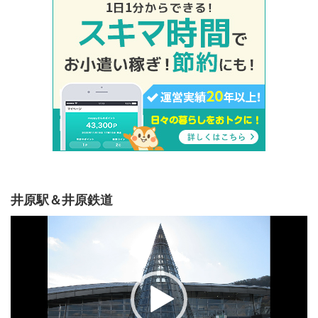
井原駅＆井原鉄道
動
画
プ
レ
ー
ヤ
ー