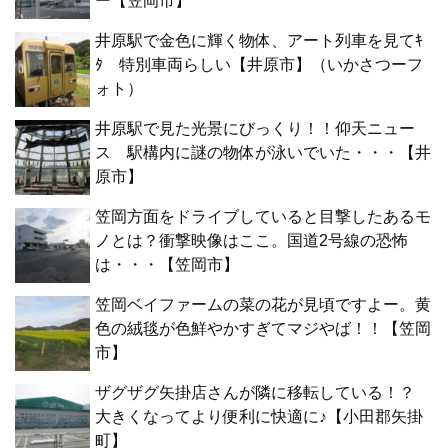
ー【笠岡市】
井原駅で金色に輝く物体、アート列車を見てｷ
ﾀ 特別車両らしい【井原市】（いかさつーフ
ォト）
井原駅で見た光景にびっくり！！仰天ニュー
ス 駅構内に謎の物体が泳いでいた・・・【井
原市】
笠岡方面をドライブしていると目撃したあるモ
ノとは？衝撃映像はここ。国道2号線の恐怖
は・・・【笠岡市】
笠岡ベイファームの菜の花が見頃ですよー。黄
色の絨毯が色鮮やかすぎてマジやば！！【笠岡
市】
ザグザグ矢掛店さんが隣に移転している！？
大きくなってより便利に快適に♪【小田郡矢掛
町】