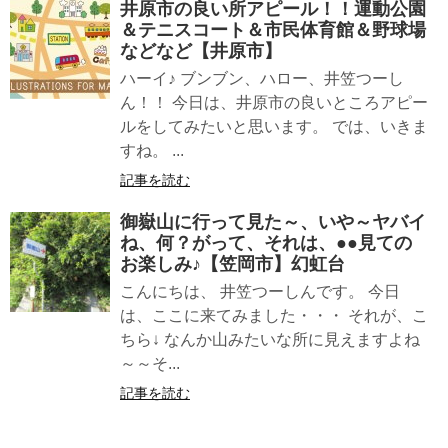
井原市の良い所アピール！！運動公園
＆テニスコート＆市民体育館＆野球場
などなど【井原市】
ハーイ♪ ブンブン、ハロー、井笠つーし
ん！！ 今日は、井原市の良いところアピー
ルをしてみたいと思います。 では、いきま
すね。 ...
記事を読む
御嶽山に行って見た～、いや～ヤバイ
ね、何？がって、それは、●●見ての
お楽しみ♪【笠岡市】幻虹台
こんにちは、 井笠つーしんです。 今日
は、ここに来てみました・・・ それが、こ
ちら↓ なんか山みたいな所に見えますよね
～～そ...
記事を読む