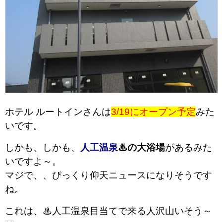
ホテル ルートインさんは
3/19にオープン予定
みた
いです。
しかも、しかも、
人工温泉
♨の大浴場
があるみた
いですよ～。
マジで、、びっくり仰天ニュースになりそうです
ね。
これは、♨人工温泉目当てで来る人沢山いそう～