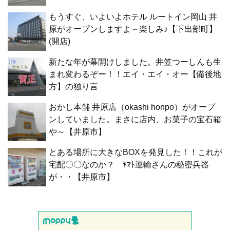
もうすぐ、いよいよホテル ルートイン岡山 井
原がオープンしますよ～楽しみ♪【下出部町】
(開店)
新たな年が幕開けしました。井笠つーしんも生
まれ変わるぞー！！エイ・エイ・オー【備後地
方】の独り言
おかし本舗 井原店（okashi honpo）がオープ
ンしていました。まさに店内、お菓子の宝石箱
や～【井原市】
とある場所に大きなBOXを発見した！！これが
宅配〇〇なのか？ ﾔﾏﾄ運輸さんの秘密兵器
が・・【井原市】