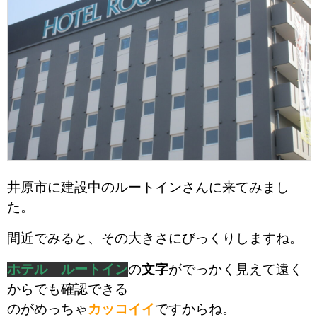
井原市に建設中のルートインさんに来てみまし
た。
間近でみると、その大きさにびっくりしますね。
ホテル ルートイン
の
文字
が
でっかく見えて
遠く
からでも確認できる
のが
めっちゃ
カッコイイ
ですからね。