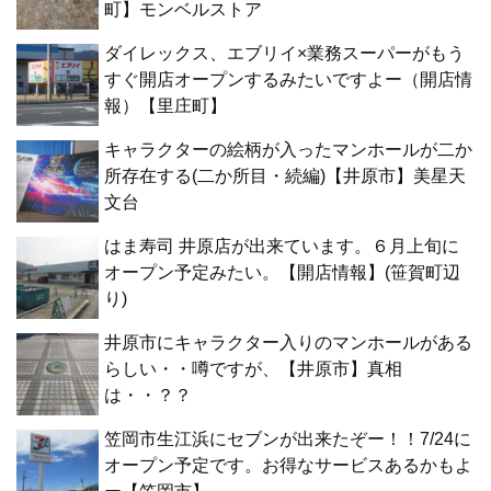
町】モンベルストア
ダイレックス、エブリイ×業務スーパーがもう
すぐ開店オープンするみたいですよー（開店情
報）【里庄町】
キャラクターの絵柄が入ったマンホールが二か
所存在する(二か所目・続編)【井原市】美星天
文台
はま寿司 井原店が出来ています。６月上旬に
オープン予定みたい。【開店情報】(笹賀町辺
り)
井原市にキャラクター入りのマンホールがある
らしい・・噂ですが、【井原市】真相
は・・？？
笠岡市生江浜にセブンが出来たぞー！！7/24に
オープン予定です。お得なサービスあるかもよ