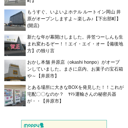
町】
もうすぐ、いよいよホテル ルートイン岡山 井
原がオープンしますよ～楽しみ♪【下出部町】
(開店)
新たな年が幕開けしました。井笠つーしんも生
まれ変わるぞー！！エイ・エイ・オー【備後地
方】の独り言
おかし本舗 井原店（okashi honpo）がオープ
ンしていました。まさに店内、お菓子の宝石箱
や～【井原市】
とある場所に大きなBOXを発見した！！これが
宅配〇〇なのか？ ﾔﾏﾄ運輸さんの秘密兵器
が・・【井原市】