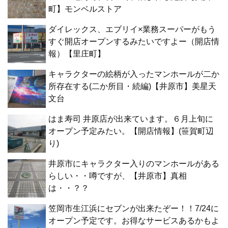
町】モンベルストア
ダイレックス、エブリイ×業務スーパーがもう
すぐ開店オープンするみたいですよー（開店情
報）【里庄町】
キャラクターの絵柄が入ったマンホールが二か
所存在する(二か所目・続編)【井原市】美星天
文台
はま寿司 井原店が出来ています。６月上旬に
オープン予定みたい。【開店情報】(笹賀町辺
り)
井原市にキャラクター入りのマンホールがある
らしい・・噂ですが、【井原市】真相
は・・？？
笠岡市生江浜にセブンが出来たぞー！！7/24に
オープン予定です。お得なサービスあるかもよ