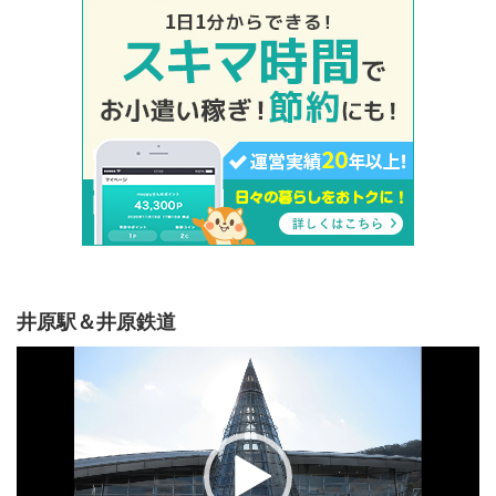
井原駅＆井原鉄道
動
画
プ
レ
ー
ヤ
ー