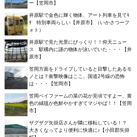
ー【笠岡市】
井原駅で金色に輝く物体、アート列車を見てｷ
ﾀ 特別車両らしい【井原市】（いかさつーフ
ォト）
井原駅で見た光景にびっくり！！仰天ニュー
ス 駅構内に謎の物体が泳いでいた・・・【井
原市】
笠岡方面をドライブしていると目撃したあるモ
ノとは？衝撃映像はここ。国道2号線の恐怖
は・・・【笠岡市】
笠岡ベイファームの菜の花が見頃ですよー。黄
色の絨毯が色鮮やかすぎてマジやば！！【笠岡
市】
ザグザグ矢掛店さんが隣に移転している！？
大きくなってより便利に快適に♪【小田郡矢掛