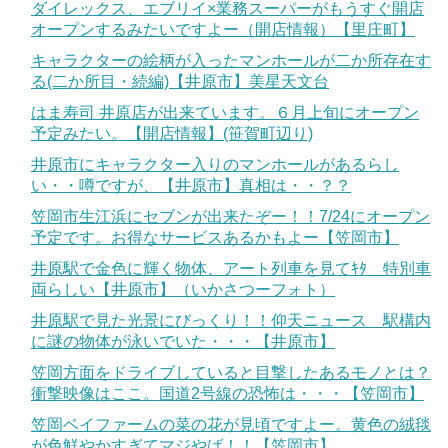
ダイレックス、エブリイ×業務スーパーがもうすぐ開店
オープンするみたいですよー（開店情報）【里庄町】
キャラクターの絵柄が入ったマンホールが二か所存在す
る(二か所目・続編)【井原市】美星天文台
はま寿司 井原店が出来ています。６月上旬にオープン
予定みたい。【開店情報】(笹賀町辺り)
井原市にキャラクター入りのマンホールがあるらし
い・・噂ですが、【井原市】真相は・・？？
笠岡市生江浜にセブンが出来たぞー！！7/24にオープン
予定です。お得なサービスあるかもよー【笠岡市】
井原駅で金色に輝く物体、アート列車を見てｷﾀ 特別車
両らしい【井原市】（いかさつーフォト）
井原駅で見た光景にびっくり！！仰天ニュース 駅構内
に謎の物体が泳いでいた・・・【井原市】
笠岡方面をドライブしていると目撃したあるモノとは？
衝撃映像はここ。国道2号線の恐怖は・・・【笠岡市】
笠岡ベイファームの菜の花が見頃ですよー。黄色の絨毯
が色鮮やかすぎてマジやば！！【笠岡市】