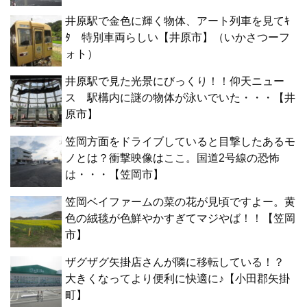
井原駅で金色に輝く物体、アート列車を見てｷ
ﾀ 特別車両らしい【井原市】（いかさつーフ
ォト）
井原駅で見た光景にびっくり！！仰天ニュー
ス 駅構内に謎の物体が泳いでいた・・・【井
原市】
笠岡方面をドライブしていると目撃したあるモ
ノとは？衝撃映像はここ。国道2号線の恐怖
は・・・【笠岡市】
笠岡ベイファームの菜の花が見頃ですよー。黄
色の絨毯が色鮮やかすぎてマジやば！！【笠岡
市】
ザグザグ矢掛店さんが隣に移転している！？
大きくなってより便利に快適に♪【小田郡矢掛
町】