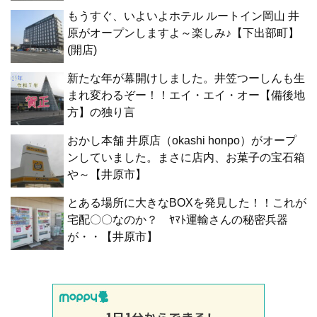
もうすぐ、いよいよホテル ルートイン岡山 井
原がオープンしますよ～楽しみ♪【下出部町】
(開店)
新たな年が幕開けしました。井笠つーしんも生
まれ変わるぞー！！エイ・エイ・オー【備後地
方】の独り言
おかし本舗 井原店（okashi honpo）がオープ
ンしていました。まさに店内、お菓子の宝石箱
や～【井原市】
とある場所に大きなBOXを発見した！！これが
宅配〇〇なのか？ ﾔﾏﾄ運輸さんの秘密兵器
が・・【井原市】