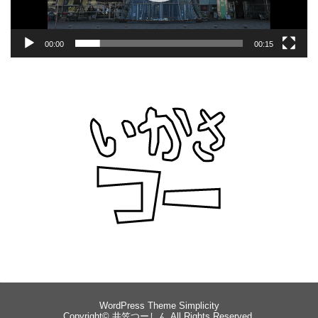
00:00
00:15
WordPress Theme
Simplicity
Copyright©
井笠つーしん
All Rights Reserved.