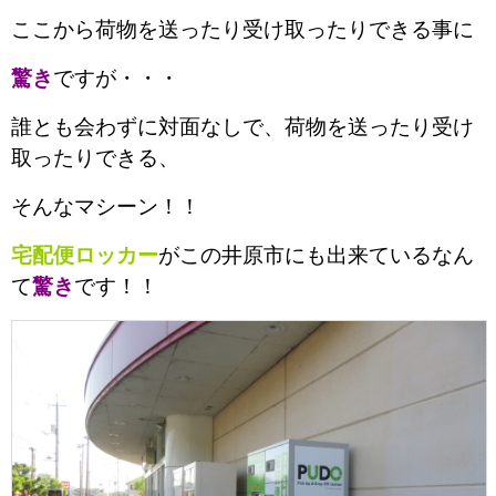
ここから荷物を送ったり受け取ったりできる事に
驚き
ですが・・・
誰とも会わずに対面なしで、荷物を送ったり受け
取ったり
できる、
そんなマシーン！！
宅配便ロッカー
がこの井原市にも出来ているなん
て
驚き
です！！