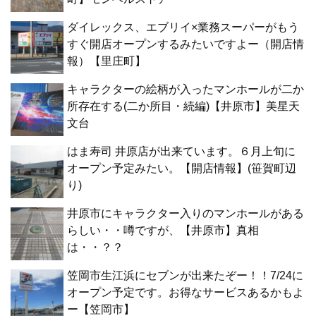
ダイレックス、エブリイ×業務スーパーがもう
すぐ開店オープンするみたいですよー（開店情
報）【里庄町】
キャラクターの絵柄が入ったマンホールが二か
所存在する(二か所目・続編)【井原市】美星天
文台
はま寿司 井原店が出来ています。６月上旬に
オープン予定みたい。【開店情報】(笹賀町辺
り)
井原市にキャラクター入りのマンホールがある
らしい・・噂ですが、【井原市】真相
は・・？？
笠岡市生江浜にセブンが出来たぞー！！7/24に
オープン予定です。お得なサービスあるかもよ
ー【笠岡市】