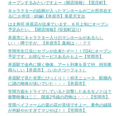
オープンするみたいですよー（開店情報）【里庄町】
キャラクターの絵柄が入ったマンホールが二か所存在す
る(二か所目・続編)【井原市】美星天文台
はま寿司 井原店が出来ています。６月上旬にオープン
予定みたい。【開店情報】(笹賀町辺り)
井原市にキャラクター入りのマンホールがあるらし
い・・噂ですが、【井原市】真相は・・？？
笠岡市生江浜にセブンが出来たぞー！！7/24にオープン
予定です。お得なサービスあるかもよー【笠岡市】
井原駅で金色に輝く物体、アート列車を見てｷﾀ 特別車
両らしい【井原市】（いかさつーフォト）
井原駅で見た光景にびっくり！！仰天ニュース 駅構内
に謎の物体が泳いでいた・・・【井原市】
笠岡方面をドライブしていると目撃したあるモノとは？
衝撃映像はここ。国道2号線の恐怖は・・・【笠岡市】
笠岡ベイファームの菜の花が見頃ですよー。黄色の絨毯
が色鮮やかすぎてマジやば！！【笠岡市】