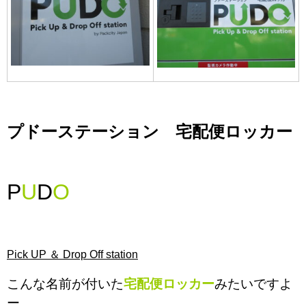
プドーステーション 宅配便ロッカー
P
U
D
O
Pick UP ＆ Drop Off station
こんな名前が付いた
宅配便ロッカー
みたいですよ
ー。