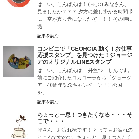
はーい、こんばんは！ ( ⊙‿⊙) みなさん、
見ましたか？？？ 夕方に差し掛かる時間帯
に、空が真っ赤になったぞー！！ その時に
撮...
記事を読む
コンビニで「GEORGIA 動く！お仕事
応援スタンプ」を見つけた！ジョージ
アのオリジナルLINEスタンプ
はーい、こんばんは。 井笠つーしんです。
前にご紹介したコカコーラから「ジョージ
ア」40周年記念キャンペーン「この国
を、...
記事を読む
ちょっと一息！つきたくなる・・・そ
こで・・・
皆さん、お疲れ様です！ とってもお疲れの
ところですので、ちょっと一息！つきたく