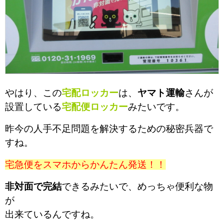
やはり、この
宅配ロッカー
は、
ヤマト運輸
さんが
設置している
宅配便ロッカー
みたいです。
昨今の人手不足問題を解決するための秘密兵器で
すね。
宅急便をスマホからかんたん発送！！
非対面で完結
できるみたいで、めっちゃ便利な物
が
出来ているんですね。