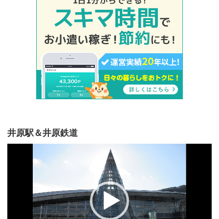
井原駅＆井原鉄道
動
画
プ
レ
ー
ヤ
ー