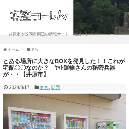
井原市や笠岡市周辺の情報サイト 雑談ネタ！！
ホーム
まち
とある場所に大きなBOXを発見した！！これが
宅配〇〇なのか？ ﾔﾏﾄ運輸さんの秘密兵器
が・・【井原市】
2024/8/17
まち
,
話題