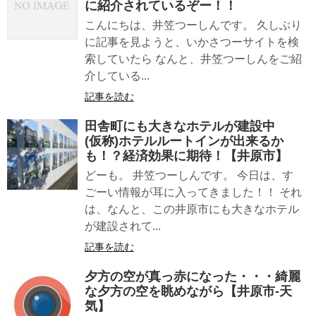
に紹介されているぞー！！
こんにちは、井笠つーしんです。 久しぶり
に記事を見ようと、いかさつーサイトを検
索していたら なんと、井笠つーしんをご紹
介している...
記事を読む
田舎町にも大きなホテルが建設中
(仮称)ホテルルートインが出来るか
も！？経済効果に期待！【井原市】
どーも。 井笠つーしんです。 今日は、す
ごーい情報が耳に入ってきました！！ それ
は、なんと、この井原市にも大きなホテル
が建設されて...
記事を読む
夕方の空が真っ赤になった・・・綺麗
な夕方の空を眺めながら【井原市-天
気】