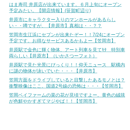
はま寿司 井原店が出来ています。６月上旬にオープン
予定みたい。【開店情報】(笹賀町辺り)
井原市にキャラクター入りのマンホールがあるらし
い・・噂ですが、【井原市】真相は・・？？
笠岡市生江浜にセブンが出来たぞー！！7/24にオープン
予定です。お得なサービスあるかもよー【笠岡市】
井原駅で金色に輝く物体、アート列車を見てｷﾀ 特別車
両らしい【井原市】（いかさつーフォト）
井原駅で見た光景にびっくり！！仰天ニュース 駅構内
に謎の物体が泳いでいた・・・【井原市】
笠岡方面をドライブしていると目撃したあるモノとは？
衝撃映像はここ。国道2号線の恐怖は・・・【笠岡市】
笠岡ベイファームの菜の花が見頃ですよー。黄色の絨毯
が色鮮やかすぎてマジやば！！【笠岡市】