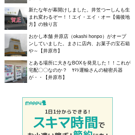
新たな年が幕開けしました。井笠つーしんも生
まれ変わるぞー！！エイ・エイ・オー【備後地
方】の独り言
おかし本舗 井原店（okashi honpo）がオープ
ンしていました。まさに店内、お菓子の宝石箱
や～【井原市】
とある場所に大きなBOXを発見した！！これが
宅配〇〇なのか？ ﾔﾏﾄ運輸さんの秘密兵器
が・・【井原市】