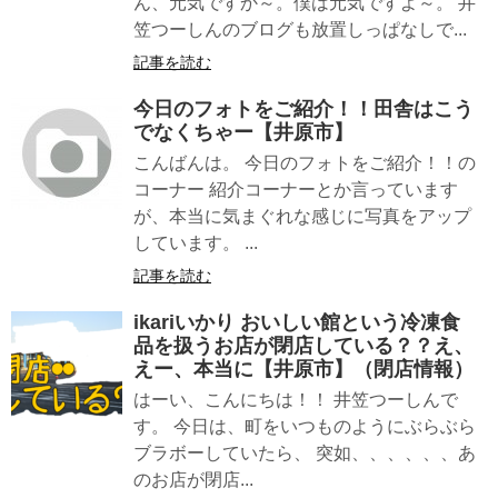
ん、元気ですか～。僕は元気ですよ～。 井
笠つーしんのブログも放置しっぱなしで...
記事を読む
今日のフォトをご紹介！！田舎はこう
でなくちゃー【井原市】
こんばんは。 今日のフォトをご紹介！！の
コーナー 紹介コーナーとか言っています
が、本当に気まぐれな感じに写真をアップ
しています。 ...
記事を読む
ikariいかり おいしい館という冷凍食
品を扱うお店が閉店している？？え、
えー、本当に【井原市】（閉店情報）
はーい、こんにちは！！ 井笠つーしんで
す。 今日は、町をいつものようにぶらぶら
ブラボーしていたら、 突如、、、、、、あ
のお店が閉店...