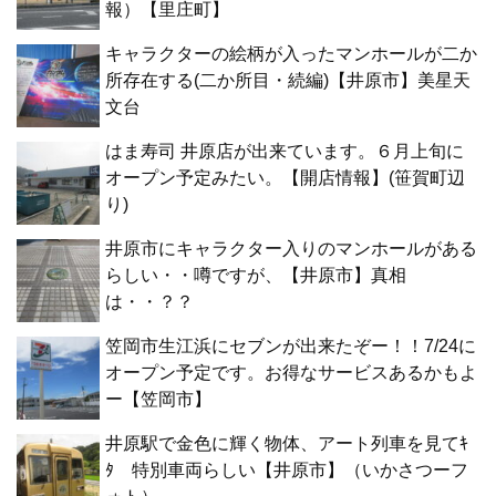
報）【里庄町】
キャラクターの絵柄が入ったマンホールが二か
所存在する(二か所目・続編)【井原市】美星天
文台
はま寿司 井原店が出来ています。６月上旬に
オープン予定みたい。【開店情報】(笹賀町辺
り)
井原市にキャラクター入りのマンホールがある
らしい・・噂ですが、【井原市】真相
は・・？？
笠岡市生江浜にセブンが出来たぞー！！7/24に
オープン予定です。お得なサービスあるかもよ
ー【笠岡市】
井原駅で金色に輝く物体、アート列車を見てｷ
ﾀ 特別車両らしい【井原市】（いかさつーフ