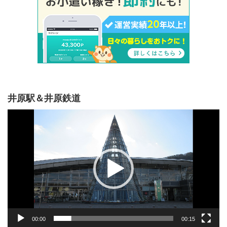
井原駅＆井原鉄道
動
画
プ
レ
ー
ヤ
ー
00:00
00:15