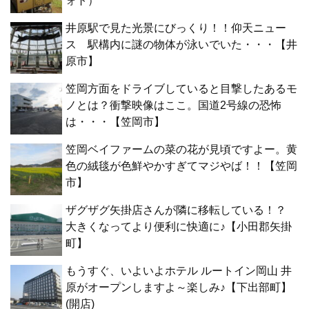
ォト）
井原駅で見た光景にびっくり！！仰天ニュー
ス 駅構内に謎の物体が泳いでいた・・・【井
原市】
笠岡方面をドライブしていると目撃したあるモ
ノとは？衝撃映像はここ。国道2号線の恐怖
は・・・【笠岡市】
笠岡ベイファームの菜の花が見頃ですよー。黄
色の絨毯が色鮮やかすぎてマジやば！！【笠岡
市】
ザグザグ矢掛店さんが隣に移転している！？
大きくなってより便利に快適に♪【小田郡矢掛
町】
もうすぐ、いよいよホテル ルートイン岡山 井
原がオープンしますよ～楽しみ♪【下出部町】
(開店)