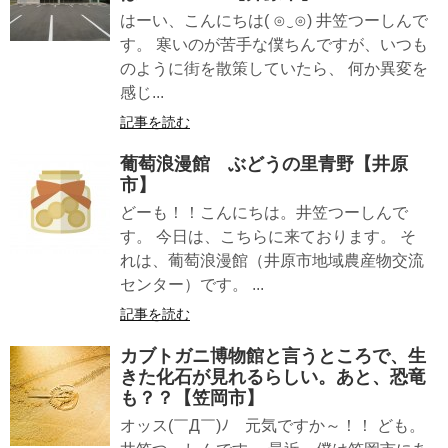
はーい、こんにちは( ⊙‿⊙) 井笠つーしんで
す。 寒いのが苦手な僕ちんですが、いつも
のように街を散策していたら、 何か異変を
感じ...
記事を読む
葡萄浪漫館 ぶどうの里青野【井原
市】
どーも！！こんにちは。井笠つーしんで
す。 今日は、こちらに来ております。 そ
れは、葡萄浪漫館（井原市地域農産物交流
センター）です。 ...
記事を読む
カブトガニ博物館と言うところで、生
きた化石が見れるらしい。あと、恐竜
も？？【笠岡市】
オッス(￣Д￣)ﾉ 元気ですか～！！ ども。