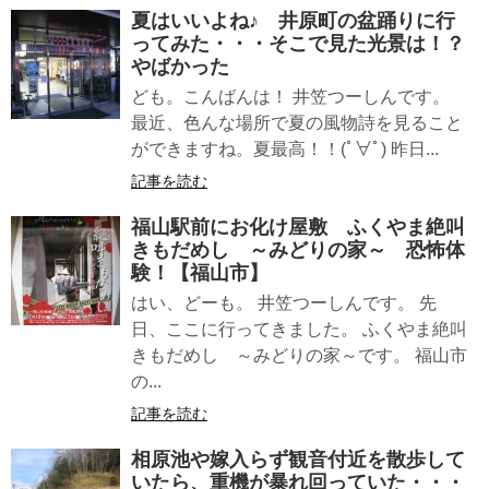
夏はいいよね♪ 井原町の盆踊りに行
ってみた・・・そこで見た光景は！？
やばかった
ども。こんばんは！ 井笠つーしんです。
最近、色んな場所で夏の風物詩を見ること
ができますね。夏最高！！(ﾟ∀ﾟ) 昨日...
記事を読む
福山駅前にお化け屋敷 ふくやま絶叫
きもだめし ～みどりの家～ 恐怖体
験！【福山市】
はい、どーも。 井笠つーしんです。 先
日、ここに行ってきました。 ふくやま絶叫
きもだめし ～みどりの家～です。 福山市
の...
記事を読む
相原池や嫁入らず観音付近を散歩して
いたら、重機が暴れ回っていた・・・