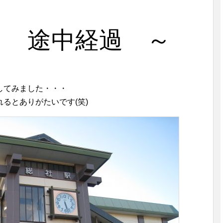
中経過 ～
してみました・・・
るとありがたいです(笑)