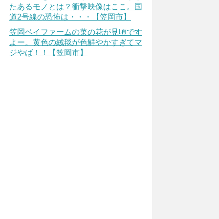
たあるモノとは？衝撃映像はここ。国
道2号線の恐怖は・・・【笠岡市】
笠岡ベイファームの菜の花が見頃です
よー。黄色の絨毯が色鮮やかすぎてマ
ジやば！！【笠岡市】