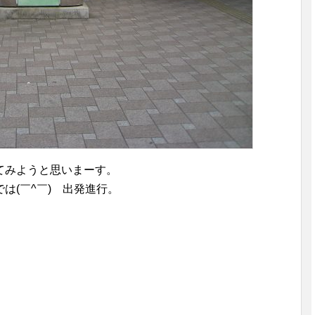
てみようと思いまーす。
は(￣^￣)ゞ出発進行。