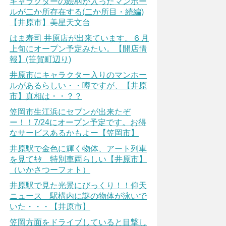
キャラクターの絵柄が入ったマンホー
ルが二か所存在する(二か所目・続編)
【井原市】美星天文台
はま寿司 井原店が出来ています。６月
上旬にオープン予定みたい。【開店情
報】(笹賀町辺り)
井原市にキャラクター入りのマンホー
ルがあるらしい・・噂ですが、【井原
市】真相は・・？？
笠岡市生江浜にセブンが出来たぞ
ー！！7/24にオープン予定です。お得
なサービスあるかもよー【笠岡市】
井原駅で金色に輝く物体、アート列車
を見てｷﾀ 特別車両らしい【井原市】
（いかさつーフォト）
井原駅で見た光景にびっくり！！仰天
ニュース 駅構内に謎の物体が泳いで
いた・・・【井原市】
笠岡方面をドライブしていると目撃し