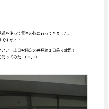
鉄道を使って電車の旅に行ってきました。
けですが・・・
スという土日祝限定の井原線１日乗り放題！
ってみた。( ⊙‿⊙)