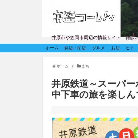
井原市や笠岡市周辺の情報サイト 雑談
ホーム
開店・閉店
グルメ
お店
ヒト
ホーム
まち
井原鉄道～スーパー
中下車の旅を楽しん