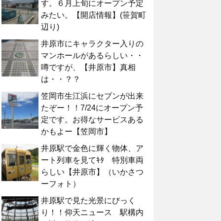
す。６月上旬にオープン予定
みたい。【開店情報】(笹賀町
辺り)
井原市にキャラクター入りの
マンホールがあるらしい・・
噂ですが、【井原市】真相
は・・？？
笠岡市生江浜にセブンが出来
たぞー！！7/24にオープン予
定です。お得なサービスある
かもよー【笠岡市】
井原駅で金色に輝く物体、ア
ート列車を見てｷﾀ 特別車両
らしい【井原市】（いかさつ
ーフォト）
井原駅で見た光景にびっく
り！！仰天ニュース 駅構内