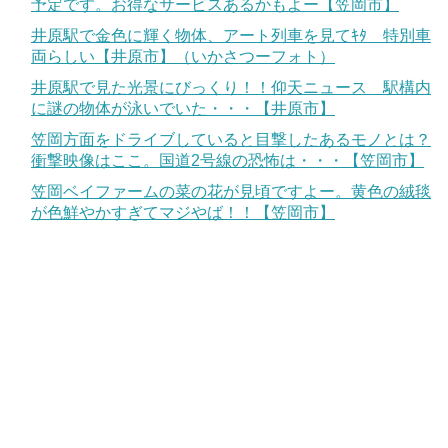
予定です。お得なサービスあるかもよー【笠岡市】
井原駅で金色に輝く物体、アート列車を見てｷﾀ 特別車
両らしい【井原市】（いかさつーフォト）
井原駅で見た光景にびっくり！！仰天ニュース 駅構内
に謎の物体が泳いでいた・・・【井原市】
笠岡方面をドライブしていると目撃したあるモノとは？
衝撃映像はここ。国道2号線の恐怖は・・・【笠岡市】
笠岡ベイファームの菜の花が見頃ですよー。黄色の絨毯
が色鮮やかすぎてマジやば！！【笠岡市】