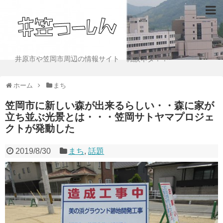
井原市や笠岡市周辺の情報サイト 雑談ネタ！！
ホーム
まち
笠岡市に新しい森が出来るらしい・・森に家が
立ち並ぶ光景とは・・・笠岡サトヤマプロジェ
クトが発動した
2019/8/30
まち
,
話題