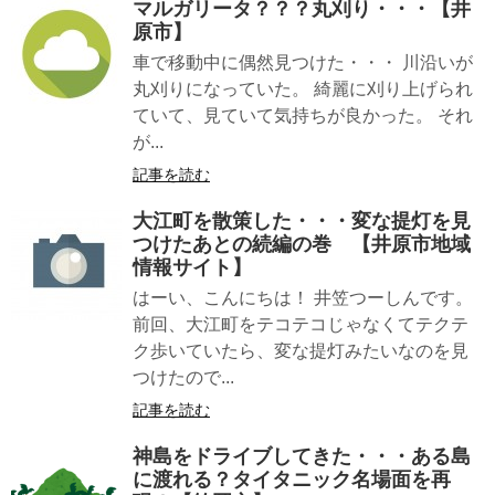
マルガリータ？？？丸刈り・・・【井
原市】
車で移動中に偶然見つけた・・・ 川沿いが
丸刈りになっていた。 綺麗に刈り上げられ
ていて、見ていて気持ちが良かった。 それ
が...
記事を読む
大江町を散策した・・・変な提灯を見
つけたあとの続編の巻 【井原市地域
情報サイト】
はーい、こんにちは！ 井笠つーしんです。
前回、大江町をテコテコじゃなくてテクテ
ク歩いていたら、変な提灯みたいなのを見
つけたので...
記事を読む
神島をドライブしてきた・・・ある島
に渡れる？タイタニック名場面を再