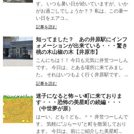
す。 いつも暑い日が続いていますが、いか
がお過ごしでしょうか？？ 私は、この暑ー
い日をエアコ...
記事を読む
知ってました？ あの井原駅にインフ
ォメーションが出来ている・・・驚き
桃の木山椒の木【井原市】
こんにちは！！ 今日も元気に井笠つーしん
です。 今日は、とある場所に来てみまし
た。 それはいつもよく行く井原駅です。 ...
記事を読む
迷子になると怖～い町に来ておりま
す・・・恐怖の美星町の続編・・・
（中世夢が原）
はーい、ども！ども。＾＾ 井笠つーしんで
す。 気軽に”ぶらーり”と町を散策しており
ます。 今日は、前にご紹介した美星町...