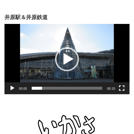
井原駅＆井原鉄道
動
画
プ
レ
ー
ヤ
ー
00:00
00:15