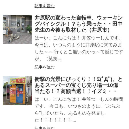
記事を読む
井原駅の変わった自転車、ウォーキン
グバイシクル！？もう乗った・・田中
先生の今後も取材した（井原市）
はーい。こんにちは！ 井笠つーしんです。
今日は、いつものように井原駅に来てみま
した～～ 行くとこ無いのかっ～て感じです
が、（笑笑...
記事を読む
衝撃の光景にびっくり！！Σ(ﾟДﾟ)、と
あるスーパーの宝くじ売り場ー10億
当たる！？高額当選！！イズミ・・
はーい、こんにちは！ 井笠つーしんの時間
です。 今日も、いつものように、”ぶらぶ
ら”していたら、あるものを発見し
た！！！！！！！ ...
記事を読む