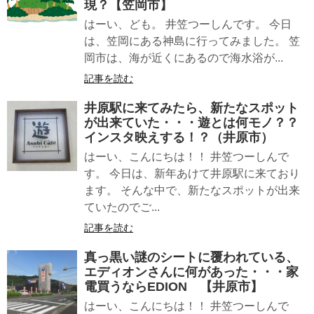
現？【笠岡市】
はーい、ども。 井笠つーしんです。 今日
は、笠岡にある神島に行ってみました。 笠
岡市は、海が近くにあるので海水浴が...
記事を読む
井原駅に来てみたら、新たなスポット
が出来ていた・・・遊とは何モノ？？
インスタ映えする！？（井原市）
はーい、こんにちは！！ 井笠つーしんで
す。 今日は、新年あけて井原駅に来ており
ます。 そんな中で、新たなスポットが出来
ていたのでご...
記事を読む
真っ黒い謎のシートに覆われている、
エディオンさんに何があった・・・家
電買うならEDION 【井原市】
はーい、こんにちは！！ 井笠つーしんで