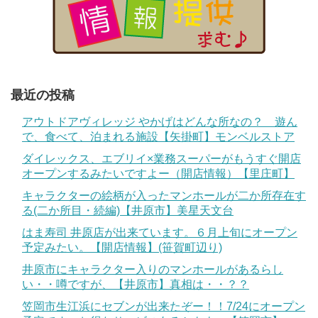
最近の投稿
アウトドアヴィレッジ やかげはどんな所なの？ 遊ん
で、食べて、泊まれる施設【矢掛町】モンベルストア
ダイレックス、エブリイ×業務スーパーがもうすぐ開店
オープンするみたいですよー（開店情報）【里庄町】
キャラクターの絵柄が入ったマンホールが二か所存在す
る(二か所目・続編)【井原市】美星天文台
はま寿司 井原店が出来ています。６月上旬にオープン
予定みたい。【開店情報】(笹賀町辺り)
井原市にキャラクター入りのマンホールがあるらし
い・・噂ですが、【井原市】真相は・・？？
笠岡市生江浜にセブンが出来たぞー！！7/24にオープン