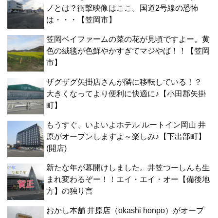
ノとは？衝撃映像はここ。国道2号線の恐怖
は・・・【笠岡市】
笠岡ベイファームの菜の花が見頃ですよー。黄
色の絨毯が色鮮やかすぎてマジやば！！【笠岡
市】
ザグザグ矢掛店さんが隣に移転している！？
大きくなってより便利に快適に♪【小田郡矢掛
町】
もうすぐ、いよいよホテル ルートイン岡山 井
原がオープンしますよ～楽しみ♪【下出部町】
(開店)
新たな年が幕開けしました。井笠つーしんも生
まれ変わるぞー！！エイ・エイ・オー【備後地
方】の独り言
おかし本舗 井原店（okashi honpo）がオープ