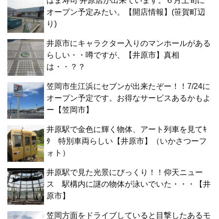
はま寿司 井原店が出来ています。６月上旬に
オープン予定みたい。【開店情報】(笹賀町辺
り)
井原市にキャラクター入りのマンホールがある
らしい・・噂ですが、【井原市】真相
は・・？？
笠岡市生江浜にセブンが出来たぞー！！7/24に
オープン予定です。お得なサービスあるかもよ
ー【笠岡市】
井原駅で金色に輝く物体、アート列車を見てｷ
ﾀ 特別車両らしい【井原市】（いかさつーフ
ォト）
井原駅で見た光景にびっくり！！仰天ニュー
ス 駅構内に謎の物体が泳いでいた・・・【井
原市】
笠岡方面をドライブしていると目撃したあるモ