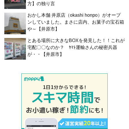
方】の独り言
おかし本舗 井原店（okashi honpo）がオープ
ンしていました。まさに店内、お菓子の宝石箱
や～【井原市】
とある場所に大きなBOXを発見した！！これが
宅配〇〇なのか？ ﾔﾏﾄ運輸さんの秘密兵器
が・・【井原市】