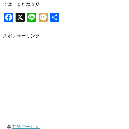
では、またね☆彡
Facebook
X
Line
Mixi
共
有
スポンサーリンク
井笠つーしん