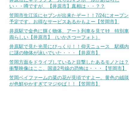
い・・噂ですが、【井原市】真相は・・？？
笠岡市生江浜にセブンが出来たぞー！！7/24にオープン
予定です。お得なサービスあるかもよー【笠岡市】
井原駅で金色に輝く物体、アート列車を見てｷﾀ 特別車
両らしい【井原市】（いかさつーフォト）
井原駅で見た光景にびっくり！！仰天ニュース 駅構内
に謎の物体が泳いでいた・・・【井原市】
笠岡方面をドライブしていると目撃したあるモノとは？
衝撃映像はここ。国道2号線の恐怖は・・・【笠岡市】
笠岡ベイファームの菜の花が見頃ですよー。黄色の絨毯
が色鮮やかすぎてマジやば！！【笠岡市】