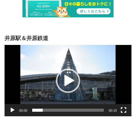
井原駅＆井原鉄道
動
画
プ
レ
ー
ヤ
ー
00:00
00:15