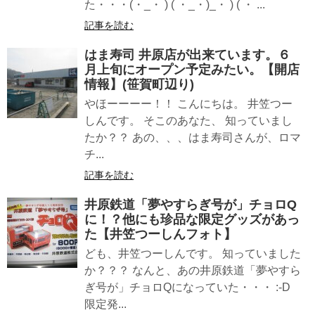
た・・・(・_・ ) ( ・_・)_・ ) ( ・ ...
記事を読む
はま寿司 井原店が出来ています。６
月上旬にオープン予定みたい。【開店
情報】(笹賀町辺り)
やほーーーー！！ こんにちは。 井笠つー
しんです。 そこのあなた、 知っていまし
たか？？ あの、、、はま寿司さんが、ロマ
チ...
記事を読む
井原鉄道「夢やすらぎ号が」チョロQ
に！？他にも珍品な限定グッズがあっ
た【井笠つーしんフォト】
ども、井笠つーしんです。 知っていました
か？？？ なんと、あの井原鉄道「夢やすら
ぎ号が」チョロQになっていた・・・ :-D
限定発...