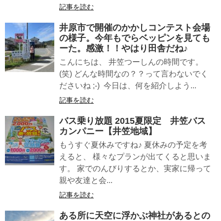
記事を読む
井原市で開催のかかしコンテスト会場
の様子。今年もでらベッピンを見ても
ーた。感激！！やはり田舎だね♪
こんにちは、 井笠つーしんの時間です。
(笑) どんな時間なの？？って言わないでく
ださいね ;-) 今日は、何を紹介しよう...
記事を読む
バス乗り放題 2015夏限定 井笠バス
カンパニー【井笠地域】
もうすぐ夏休みですね♪ 夏休みの予定を考
えると、 様々なプランが出てくると思いま
す。 家でのんびりするとか、実家に帰って
親や友達と会...
記事を読む
ある所に天空に浮かぶ神社があるとの