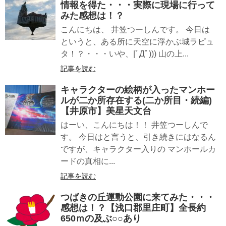
情報を得た・・・実際に現場に行って
みた感想は！？
こんにちは、 井笠つーしんです。 今日は
というと、ある所に天空に浮かぶ城ラピュ
タ！？・・・いや、|ﾟДﾟ))) 山の上...
記事を読む
キャラクターの絵柄が入ったマンホー
ルが二か所存在する(二か所目・続編)
【井原市】美星天文台
はーい、こんにちは！！ 井笠つーしんで
す。 今日はと言うと、引き続きにはなるん
ですが、キャラクター入りの マンホールカ
ードの真相に...
記事を読む
つばきの丘運動公園に来てみた・・・
感想は！？【浅口郡里庄町】全長約
650ｍの及ぶ○○あり