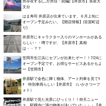
所存在する(二か所目・続編)【井原市】美星天
文台
はま寿司 井原店が出来ています。６月上旬に
オープン予定みたい。【開店情報】(笹賀町辺
り)
井原市にキャラクター入りのマンホールがある
らしい・・噂ですが、【井原市】真相
は・・？？
笠岡市生江浜にセブンが出来たぞー！！7/24に
オープン予定です。お得なサービスあるかもよ
ー【笠岡市】
井原駅で金色に輝く物体、アート列車を見てｷ
ﾀ 特別車両らしい【井原市】（いかさつーフ
ォト）
井原駅で見た光景にびっくり！！仰天ニュー
ス 駅構内に謎の物体が泳いでいた・・・【井