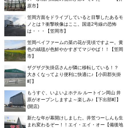
原市】
笠岡方面をドライブしていると目撃したあるモ
ノとは？衝撃映像はここ。国道2号線の恐怖
は・・・【笠岡市】
笠岡ベイファームの菜の花が見頃ですよー。黄
色の絨毯が色鮮やかすぎてマジやば！！【笠岡
市】
ザグザグ矢掛店さんが隣に移転している！？
大きくなってより便利に快適に♪【小田郡矢掛
町】
もうすぐ、いよいよホテル ルートイン岡山 井
原がオープンしますよ～楽しみ♪【下出部町】
(開店)
新たな年が幕開けしました。井笠つーしんも生
まれ変わるぞー！！エイ・エイ・オー【備後地