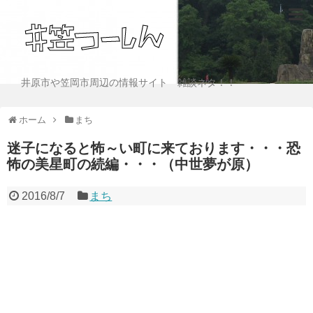
井原市や笠岡市周辺の情報サイト 雑談ネタ！！
ホーム
まち
迷子になると怖～い町に来ております・・・恐
怖の美星町の続編・・・（中世夢が原）
2016/8/7
まち