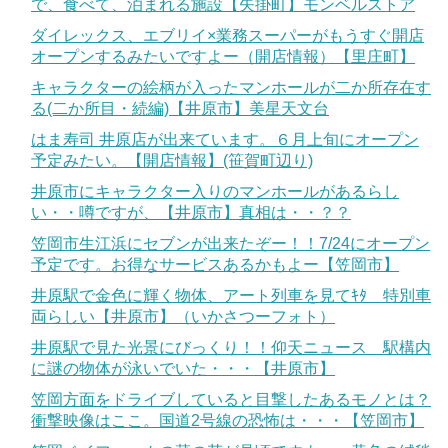
で、食べて、泊まれる施設【矢掛町】モンベルストア
ダイレックス、エブリイ×業務スーパーがもうすぐ開店
オープンするみたいですよー（開店情報）【里庄町】
キャラクターの絵柄が入ったマンホールが二か所存在す
る(二か所目・続編)【井原市】美星天文台
はま寿司 井原店が出来ています。６月上旬にオープン
予定みたい。【開店情報】(笹賀町辺り)
井原市にキャラクター入りのマンホールがあるらし
い・・噂ですが、【井原市】真相は・・？？
笠岡市生江浜にセブンが出来たぞー！！7/24にオープン
予定です。お得なサービスあるかもよー【笠岡市】
井原駅で金色に輝く物体、アート列車を見てｷﾀ 特別車
両らしい【井原市】（いかさつーフォト）
井原駅で見た光景にびっくり！！仰天ニュース 駅構内
に謎の物体が泳いでいた・・・【井原市】
笠岡方面をドライブしていると目撃したあるモノとは？
衝撃映像はここ。国道2号線の恐怖は・・・【笠岡市】