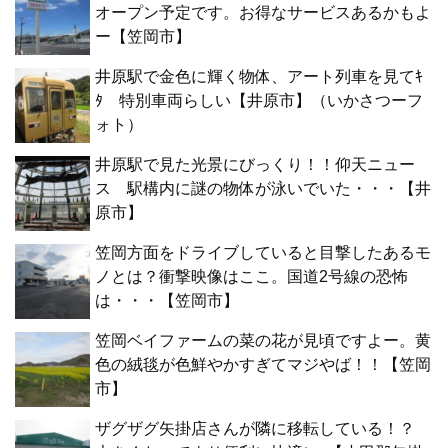
オープン予定です。お得なサービスあるかもよ
ー【笠岡市】
井原駅で金色に輝く物体、アート列車を見てｷ
ﾀ 特別車両らしい【井原市】（いかさつーフ
ォト）
井原駅で見た光景にびっくり！！仰天ニュー
ス 駅構内に謎の物体が泳いでいた・・・【井
原市】
笠岡方面をドライブしていると目撃したあるモ
ノとは？衝撃映像はここ。国道2号線の恐怖
は・・・【笠岡市】
笠岡ベイファームの菜の花が見頃ですよー。黄
色の絨毯が色鮮やかすぎてマジやば！！【笠岡
市】
ザグザグ矢掛店さんが隣に移転している！？