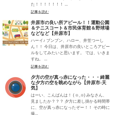
た！！！！！！！ ...
記事を読む
井原市の良い所アピール！！運動公園
＆テニスコート＆市民体育館＆野球場
などなど【井原市】
ハーイ♪ ブンブン、ハロー、井笠つーし
ん！！ 今日は、井原市の良いところアピー
ルをしてみたいと思います。 では、いきま
すね。 ...
記事を読む
夕方の空が真っ赤になった・・・綺麗
な夕方の空を眺めながら【井原市-天
気】
はーい、こんばんは！ ( ⊙‿⊙) みなさん、
見ましたか？？？ 夕方に差し掛かる時間帯
に、空が真っ赤になったぞー！！ その時に
撮...