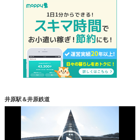
井原駅＆井原鉄道
動
画
プ
レ
ー