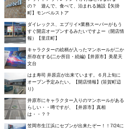
の？ 遊んで、食べて、泊まれる施設【矢掛
町】モンベルストア
ダイレックス、エブリイ×業務スーパーがもう
すぐ開店オープンするみたいですよー（開店情
報）【里庄町】
キャラクターの絵柄が入ったマンホールが二か
所存在する(二か所目・続編)【井原市】美星天
文台
はま寿司 井原店が出来ています。６月上旬に
オープン予定みたい。【開店情報】(笹賀町辺
り)
井原市にキャラクター入りのマンホールがある
らしい・・噂ですが、【井原市】真相
は・・？？
笠岡市生江浜にセブンが出来たぞー！！7/24に