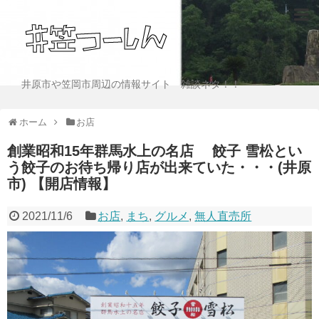
井原市や笠岡市周辺の情報サイト 雑談ネタ！！
ホーム
お店
創業昭和15年群馬水上の名店 餃子 雪松とい
う餃子のお待ち帰り店が出来ていた・・・(井原
市) 【開店情報】
2021/11/6
お店
,
まち
,
グルメ
,
無人直売所