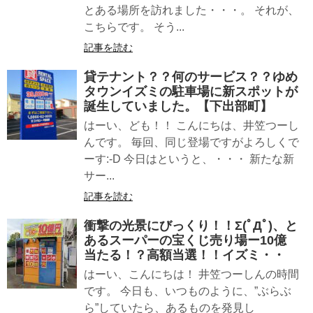
とある場所を訪れました・・・。 それが、
こちらです。 そう...
記事を読む
貸テナント？？何のサービス？？ゆめ
タウンイズミの駐車場に新スポットが
誕生していました。【下出部町】
はーい、ども！！ こんにちは、井笠つーし
んです。 毎回、同じ登場ですがよろしくで
ーす:-D 今日はというと、・・・ 新たな新
サー...
記事を読む
衝撃の光景にびっくり！！Σ(ﾟДﾟ)、と
あるスーパーの宝くじ売り場ー10億
当たる！？高額当選！！イズミ・・
はーい、こんにちは！ 井笠つーしんの時間
です。 今日も、いつものように、”ぶらぶ
ら”していたら、あるものを発見し