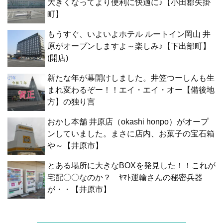
大きくなってより便利に快適に♪【小田郡矢掛
町】
もうすぐ、いよいよホテル ルートイン岡山 井
原がオープンしますよ～楽しみ♪【下出部町】
(開店)
新たな年が幕開けしました。井笠つーしんも生
まれ変わるぞー！！エイ・エイ・オー【備後地
方】の独り言
おかし本舗 井原店（okashi honpo）がオープ
ンしていました。まさに店内、お菓子の宝石箱
や～【井原市】
とある場所に大きなBOXを発見した！！これが
宅配〇〇なのか？ ﾔﾏﾄ運輸さんの秘密兵器
が・・【井原市】