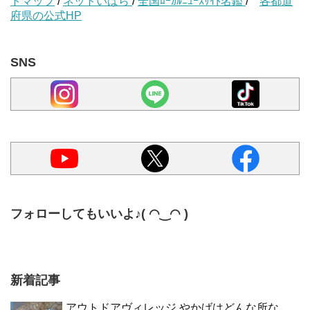
トマップ
/
ネットいばら
/
全国ﾛｰｶﾙﾆｭｰｽｻｲﾄ名鑑
/
各都道
府県の公式HP
SNS
フォローしてもいいよ♪( ◠‿◠ )
新着記事
アウトドアヴィレッジ やかげはどんな所な