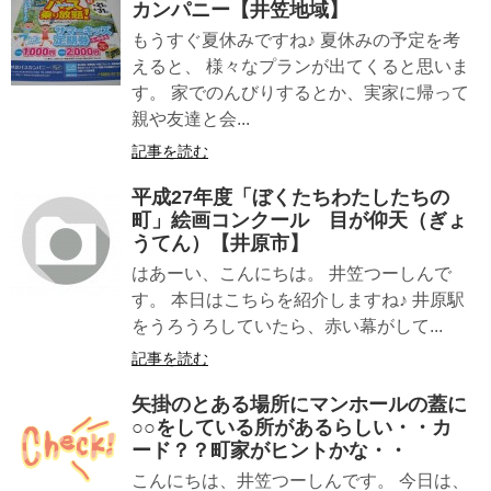
カンパニー【井笠地域】
もうすぐ夏休みですね♪ 夏休みの予定を考
えると、 様々なプランが出てくると思いま
す。 家でのんびりするとか、実家に帰って
親や友達と会...
記事を読む
平成27年度「ぼくたちわたしたちの
町」絵画コンクール 目が仰天（ぎょ
うてん）【井原市】
はあーい、こんにちは。 井笠つーしんで
す。 本日はこちらを紹介しますね♪ 井原駅
をうろうろしていたら、赤い幕がして...
記事を読む
矢掛のとある場所にマンホールの蓋に
○○をしている所があるらしい・・カ
ード？？町家がヒントかな・・
こんにちは、井笠つーしんです。 今日は、