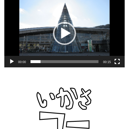
動
画
プ
レ
ー
ヤ
ー
00:00
00:15