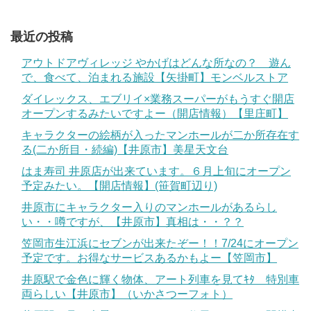
最近の投稿
アウトドアヴィレッジ やかげはどんな所なの？ 遊ん
で、食べて、泊まれる施設【矢掛町】モンベルストア
ダイレックス、エブリイ×業務スーパーがもうすぐ開店
オープンするみたいですよー（開店情報）【里庄町】
キャラクターの絵柄が入ったマンホールが二か所存在す
る(二か所目・続編)【井原市】美星天文台
はま寿司 井原店が出来ています。６月上旬にオープン
予定みたい。【開店情報】(笹賀町辺り)
井原市にキャラクター入りのマンホールがあるらし
い・・噂ですが、【井原市】真相は・・？？
笠岡市生江浜にセブンが出来たぞー！！7/24にオープン
予定です。お得なサービスあるかもよー【笠岡市】
井原駅で金色に輝く物体、アート列車を見てｷﾀ 特別車
両らしい【井原市】（いかさつーフォト）