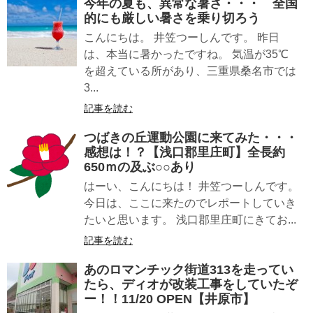
今年の夏も、異常な暑さ・・・ 全国
的にも厳しい暑さを乗り切ろう
こんにちは。 井笠つーしんです。 昨日
は、本当に暑かったですね。 気温が35℃
を超えている所があり、三重県桑名市では
3...
記事を読む
つばきの丘運動公園に来てみた・・・
感想は！？【浅口郡里庄町】全長約
650ｍの及ぶ○○あり
はーい、こんにちは！ 井笠つーしんです。
今日は、ここに来たのでレポートしていき
たいと思います。 浅口郡里庄町にきてお...
記事を読む
あのロマンチック街道313を走ってい
たら、ディオが改装工事をしていたぞ
ー！！11/20 OPEN【井原市】