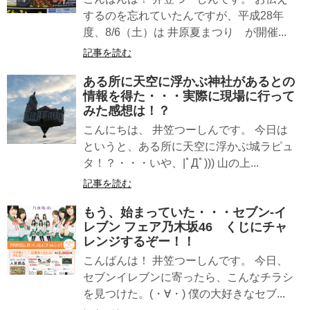
するのを忘れていたんですが、平成28年
度、8/6（土）は 井原夏まつり が開催...
記事を読む
ある所に天空に浮かぶ神社があるとの
情報を得た・・・実際に現場に行って
みた感想は！？
こんにちは、 井笠つーしんです。 今日は
というと、ある所に天空に浮かぶ城ラピュ
タ！？・・・いや、|ﾟДﾟ))) 山の上...
記事を読む
もう、始まっていた・・・セブン-イ
レブン フェア乃木坂46 くじにチャ
レンジするぞー！！
こんばんは！ 井笠つーしんです。 今日、
セブンイレブンに寄ったら、こんなチラシ
を見つけた。(・∀・) 僕の大好きなセブ...