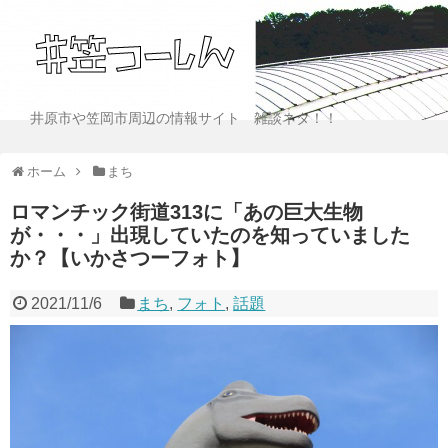
井原市や笠岡市周辺の情報サイト 雑談ネタ！！
ホーム
まち
ロマンチック街道313に「あの巨大生物
が・・・」出現していたのを知っていました
か？【いかさつーフォト】
2021/11/6
まち
,
フォト
,
話題