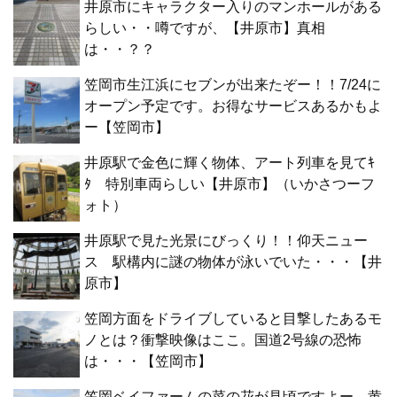
井原市にキャラクター入りのマンホールがある
らしい・・噂ですが、【井原市】真相
は・・？？
笠岡市生江浜にセブンが出来たぞー！！7/24に
オープン予定です。お得なサービスあるかもよ
ー【笠岡市】
井原駅で金色に輝く物体、アート列車を見てｷ
ﾀ 特別車両らしい【井原市】（いかさつーフ
ォト）
井原駅で見た光景にびっくり！！仰天ニュー
ス 駅構内に謎の物体が泳いでいた・・・【井
原市】
笠岡方面をドライブしていると目撃したあるモ
ノとは？衝撃映像はここ。国道2号線の恐怖
は・・・【笠岡市】
笠岡ベイファームの菜の花が見頃ですよー。黄