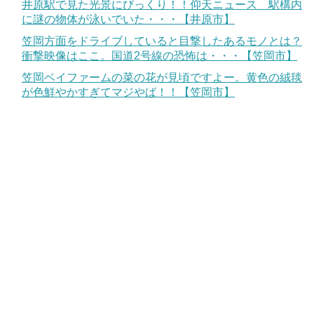
井原駅で見た光景にびっくり！！仰天ニュース 駅構内
に謎の物体が泳いでいた・・・【井原市】
笠岡方面をドライブしていると目撃したあるモノとは？
衝撃映像はここ。国道2号線の恐怖は・・・【笠岡市】
笠岡ベイファームの菜の花が見頃ですよー。黄色の絨毯
が色鮮やかすぎてマジやば！！【笠岡市】