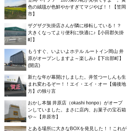
色の絨毯が色鮮やかすぎてマジやば！！【笠岡
市】
ザグザグ矢掛店さんが隣に移転している！？
大きくなってより便利に快適に♪【小田郡矢掛
町】
もうすぐ、いよいよホテル ルートイン岡山 井
原がオープンしますよ～楽しみ♪【下出部町】
(開店)
新たな年が幕開けしました。井笠つーしんも生
まれ変わるぞー！！エイ・エイ・オー【備後地
方】の独り言
おかし本舗 井原店（okashi honpo）がオープ
ンしていました。まさに店内、お菓子の宝石箱
や～【井原市】
とある場所に大きなBOXを発見した！！これが