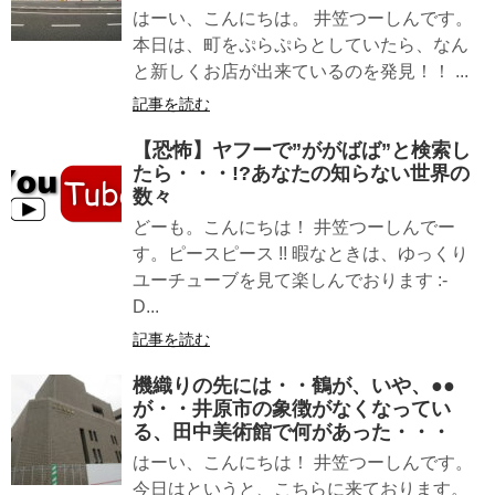
はーい、こんにちは。 井笠つーしんです。
本日は、町をぷらぷらとしていたら、なん
と新しくお店が出来ているのを発見！！ ...
記事を読む
【恐怖】ヤフーで”ががばば”と検索し
たら・・・!?あなたの知らない世界の
数々
どーも。こんにちは！ 井笠つーしんでー
す。ピースピース !! 暇なときは、ゆっくり
ユーチューブを見て楽しんでおります :-
D...
記事を読む
機織りの先には・・鶴が、いや、●●
が・・井原市の象徴がなくなってい
る、田中美術館で何があった・・・
はーい、こんにちは！ 井笠つーしんです。
今日はというと、こちらに来ております。