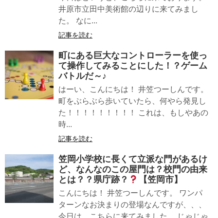
井原市立田中美術館の辺りに来てみまし
た。 なに...
記事を読む
町にある巨大なコントローラーを使っ
て操作してみることにした！？ゲーム
バトルだ～♪
はーい、こんにちは！ 井笠つーしんです。
町をぶらぶら歩いていたら、何やら発見し
た！！！！！！！！！ これは、もしやあの
時...
記事を読む
笠岡小学校に長くて立派な門があるけ
ど、なんなのこの屋門は？校門の由来
とは？？県庁跡？
【笠岡市】
こんにちは！ 井笠つーしんです。 ワンパ
ターンなお決まりの登場なんですが、、、
今日は、こちらに来てみました。 じゃじゃ