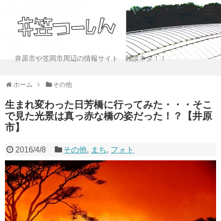
井原市や笠岡市周辺の情報サイト 雑談ネタ！！
ホーム
その他
生まれ変わった日芳橋に行ってみた・・・そこ
で見た光景は真っ赤な橋の姿だった！？【井原
市】
2016/4/8
その他
,
まち
,
フォト