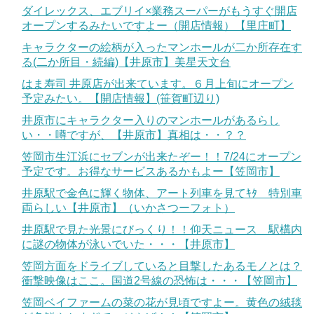
ダイレックス、エブリイ×業務スーパーがもうすぐ開店
オープンするみたいですよー（開店情報）【里庄町】
キャラクターの絵柄が入ったマンホールが二か所存在す
る(二か所目・続編)【井原市】美星天文台
はま寿司 井原店が出来ています。６月上旬にオープン
予定みたい。【開店情報】(笹賀町辺り)
井原市にキャラクター入りのマンホールがあるらし
い・・噂ですが、【井原市】真相は・・？？
笠岡市生江浜にセブンが出来たぞー！！7/24にオープン
予定です。お得なサービスあるかもよー【笠岡市】
井原駅で金色に輝く物体、アート列車を見てｷﾀ 特別車
両らしい【井原市】（いかさつーフォト）
井原駅で見た光景にびっくり！！仰天ニュース 駅構内
に謎の物体が泳いでいた・・・【井原市】
笠岡方面をドライブしていると目撃したあるモノとは？
衝撃映像はここ。国道2号線の恐怖は・・・【笠岡市】
笠岡ベイファームの菜の花が見頃ですよー。黄色の絨毯