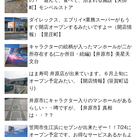
の？ 遊んで、食べて、泊まれる施設【矢掛
町】モンベルストア
ダイレックス、エブリイ×業務スーパーがもう
すぐ開店オープンするみたいですよー（開店情
報）【里庄町】
キャラクターの絵柄が入ったマンホールが二か
所存在する(二か所目・続編)【井原市】美星天
文台
はま寿司 井原店が出来ています。６月上旬に
オープン予定みたい。【開店情報】(笹賀町辺
り)
井原市にキャラクター入りのマンホールがある
らしい・・噂ですが、【井原市】真相
は・・？？
笠岡市生江浜にセブンが出来たぞー！！7/24に
オープン予定です。お得なサービスあるかもよ