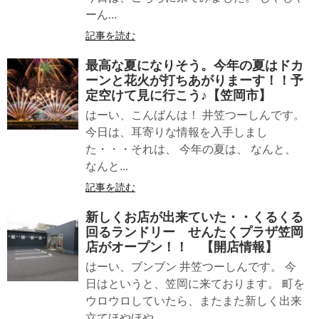
ーん...
記事を読む
最高な夏になりそう。今年の夏はドカ
ーンと花火が打ちあがりまーす！！予
定空けて見に行こう♪【笠岡市】
はーい、こんばんは！ 井笠つーしんです。
今日は、耳寄りな情報を入手しまし
た・・・それは、 今年の夏は、 なんと、
なんと...
記事を読む
新しくお店が出来ていた・・くるくる
回るランドリー せんたくプラザ笠岡
店がオープン！！ 【開店情報】
はーい、ブンブン 井笠つーしんです。 今
日はというと、笠岡に来ております。 町を
ウロウロしていたら、またまた新しく出来
立てほやほや...