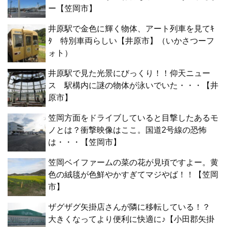
ー【笠岡市】
井原駅で金色に輝く物体、アート列車を見てｷ
ﾀ 特別車両らしい【井原市】（いかさつーフ
ォト）
井原駅で見た光景にびっくり！！仰天ニュー
ス 駅構内に謎の物体が泳いでいた・・・【井
原市】
笠岡方面をドライブしていると目撃したあるモ
ノとは？衝撃映像はここ。国道2号線の恐怖
は・・・【笠岡市】
笠岡ベイファームの菜の花が見頃ですよー。黄
色の絨毯が色鮮やかすぎてマジやば！！【笠岡
市】
ザグザグ矢掛店さんが隣に移転している！？
大きくなってより便利に快適に♪【小田郡矢掛