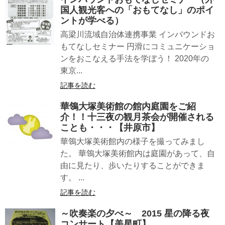
国人観光客への「おもてなし」のポイ
ントが学べる）
高梁川流域自治体連携事業 インバウンドお
もてなしセミナー 円滑にコミュニケーショ
ンをおこなえる手法を学ぼう！ 2020年の
東京...
記事を読む
華鴒大塚美術館の館内庭園をご紹
介！！十三夜の観月茶会が開催される
ことも・・・【井原市】
華鴒大塚美術館内の様子を撮ってみまし
た。 華鴒大塚美術館内は庭園があって、自
由に見たり、歩いたりすることができま
す。 ...
記事を読む
～吹奏楽の夕べ～ 2015 星の降る夜
コンサート【美星町】