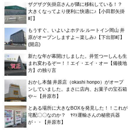
ザグザグ矢掛店さんが隣に移転している！？
大きくなってより便利に快適に♪【小田郡矢掛
町】
もうすぐ、いよいよホテル ルートイン岡山 井
原がオープンしますよ～楽しみ♪【下出部町】
(開店)
新たな年が幕開けしました。井笠つーしんも生
まれ変わるぞー！！エイ・エイ・オー【備後地
方】の独り言
おかし本舗 井原店（okashi honpo）がオープ
ンしていました。まさに店内、お菓子の宝石箱
や～【井原市】
とある場所に大きなBOXを発見した！！これが
宅配〇〇なのか？ ﾔﾏﾄ運輸さんの秘密兵器
が・・【井原市】