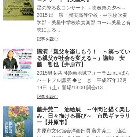
星の降る夜コンサート ～吹奏楽の夕べ～
2015 出 演：就実高等学校・中学校吹奏
学部・美星中学校吹奏楽部 コール美星と有
志による...
記事を読む
講演「親父を楽しもう！ ～笑ってい
る親父が社会を変える～」講師 安
藤 哲也【井原市】
2015男女共同参画地域フォーラムinいばら
ハートフル講座 ◆と き 平成27年12月
19日（土）開場/13:00 開会/13...
記事を読む
藤井莞二 油絵展 ～仲間と描く楽し
み、日々描ける喜び～ 市民ギャラリ
ー【井原市】
井原市文化協会洋画部員 藤井莞二 油絵