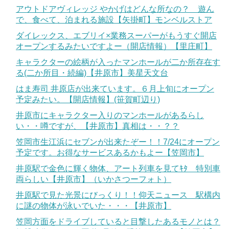
アウトドアヴィレッジ やかげはどんな所なの？ 遊ん
で、食べて、泊まれる施設【矢掛町】モンベルストア
ダイレックス、エブリイ×業務スーパーがもうすぐ開店
オープンするみたいですよー（開店情報）【里庄町】
キャラクターの絵柄が入ったマンホールが二か所存在す
る(二か所目・続編)【井原市】美星天文台
はま寿司 井原店が出来ています。６月上旬にオープン
予定みたい。【開店情報】(笹賀町辺り)
井原市にキャラクター入りのマンホールがあるらし
い・・噂ですが、【井原市】真相は・・？？
笠岡市生江浜にセブンが出来たぞー！！7/24にオープン
予定です。お得なサービスあるかもよー【笠岡市】
井原駅で金色に輝く物体、アート列車を見てｷﾀ 特別車
両らしい【井原市】（いかさつーフォト）
井原駅で見た光景にびっくり！！仰天ニュース 駅構内
に謎の物体が泳いでいた・・・【井原市】
笠岡方面をドライブしていると目撃したあるモノとは？