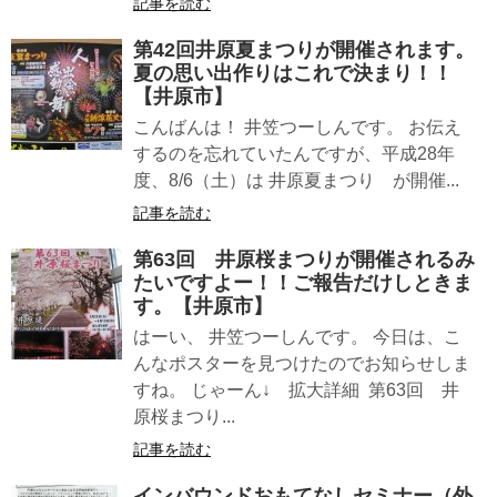
記事を読む
第42回井原夏まつりが開催されます。
夏の思い出作りはこれで決まり！！
【井原市】
こんばんは！ 井笠つーしんです。 お伝え
するのを忘れていたんですが、平成28年
度、8/6（土）は 井原夏まつり が開催...
記事を読む
第63回 井原桜まつりが開催されるみ
たいですよー！！ご報告だけしときま
す。【井原市】
はーい、 井笠つーしんです。 今日は、こ
んなポスターを見つけたのでお知らせしま
すね。 じゃーん↓ 拡大詳細 第63回 井
原桜まつり...
記事を読む
インバウンドおもてなしセミナー（外