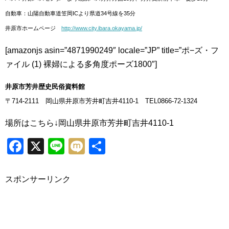
自動車：山陽自動車道笠岡ICより県道34号線を35分
井原市ホームページ
http://www.city.ibara.okayama.jp/
[amazonjs asin=”4871990249″ locale=”JP” title=”ポ−ズ・フ
ァイル (1) 裸婦による多角度ポーズ1800″]
井原市芳井歴史民俗資料館
〒714-2111 岡山県井原市芳井町吉井4110-1 TEL0866-72-1324
場所はこちら↓
岡山県井原市芳井町吉井4110-1
Facebook
X
Line
Mixi
共
有
スポンサーリンク