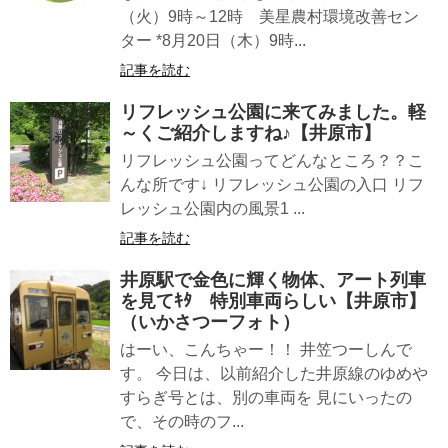
（火）9時～12時 美星農村環境改善セン
ター *8月20日（木）9時...
記事を読む
リフレッシュ公園に来てみました。軽
～くご紹介しますね♪【井原市】
リフレッシュ公園ってどんなところ？？こ
んな所です↓ リフレッシュ公園の入口 リフ
レッシュ公園内の風景1 ...
記事を読む
井原駅で金色に輝く物体、アート列車
を見てｷﾀ 特別車両らしい【井原市】
（いかさつーフォト）
はーい、こんちゃー！！ 井笠つーしんで
す。 今日は、以前紹介した井原線のゆめや
すらぎ号とは、別の車両を 見にいったの
で、その時のフ...