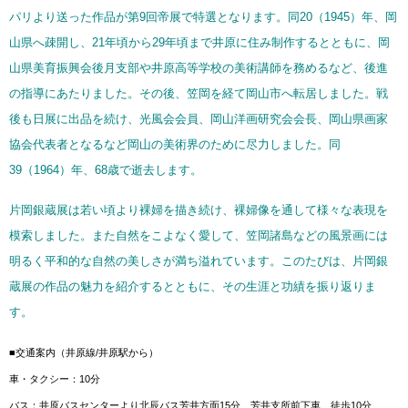
パリより送った作品が第9回帝展で特選となります。同20（1945）年、岡
山県へ疎開し、21年頃から29年頃まで井原に住み制作するとともに、岡
山県美育振興会後月支部や井原高等学校の美術講師を務めるなど、後進
の指導にあたりました。その後、笠岡を経て岡山市へ転居しました。戦
後も日展に出品を続け、光風会会員、岡山洋画研究会会長、岡山県画家
協会代表者となるなど岡山の美術界のために尽力しました。同
39（1964）年、68歳で逝去します。
片岡銀蔵展は若い頃より裸婦を描き続け、裸婦像を通して様々な表現を
模索しました。また自然をこよなく愛して、笠岡諸島などの風景画には
明るく平和的な自然の美しさが満ち溢れています。このたびは、片岡銀
蔵展の作品の魅力を紹介するとともに、その生涯と功績を振り返りま
す。
■交通案内（井原線/井原駅から）
車・タクシー：10分
バス：井原バスセンターより北辰バス芳井方面15分、芳井支所前下車 徒歩10分