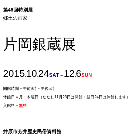
第46回特別展
郷土の画家
片岡銀蔵展
2015
10
24
12
6
.
.
SAT
～
.
SUN
開館時間＝午前9時～午後5時
休館日＝月・木曜日（ただし11月23日は開館・翌日24日は休館します）
入館料＝
無料
井原市芳井歴史民俗資料館