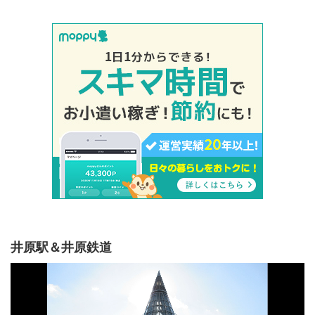
井原駅＆井原鉄道
動
画
プ
レ