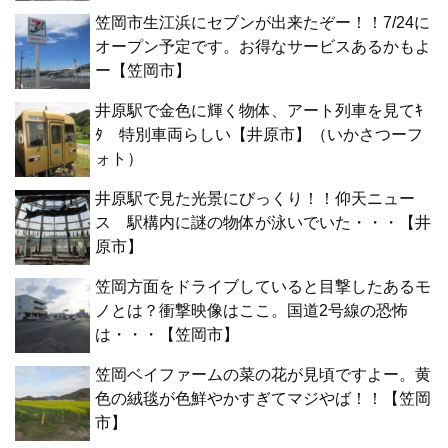
笠岡市生江浜にセブンが出来たぞー！！7/24に
オープン予定です。お得なサービスあるかもよ
ー【笠岡市】
井原駅で金色に輝く物体、アート列車を見てｷ
ﾀ 特別車両らしい【井原市】（いかさつーフ
ォト）
井原駅で見た光景にびっくり！！仰天ニュー
ス 駅構内に謎の物体が泳いでいた・・・【井
原市】
笠岡方面をドライブしていると目撃したあるモ
ノとは？衝撃映像はここ。国道2号線の恐怖
は・・・【笠岡市】
笠岡ベイファームの菜の花が見頃ですよー。黄
色の絨毯が色鮮やかすぎてマジやば！！【笠岡
市】