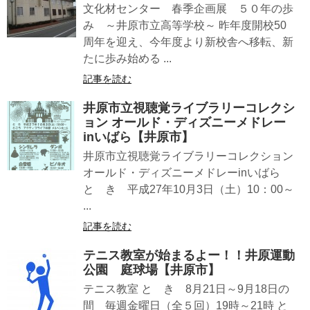
文化材センター 春季企画展 ５０年の歩
み ～井原市立高等学校～ 昨年度開校50
周年を迎え、今年度より新校舎へ移転、新
たに歩み始める ...
記事を読む
井原市立視聴覚ライブラリーコレクシ
ョン オールド・ディズニーメドレー
inいばら【井原市】
井原市立視聴覚ライブラリーコレクション
オールド・ディズニーメドレーinいばら
と き 平成27年10月3日（土）10：00～
...
記事を読む
テニス教室が始まるよー！！井原運動
公園 庭球場【井原市】
テニス教室 と き 8月21日～9月18日の
間 毎週金曜日（全５回）19時～21時 と