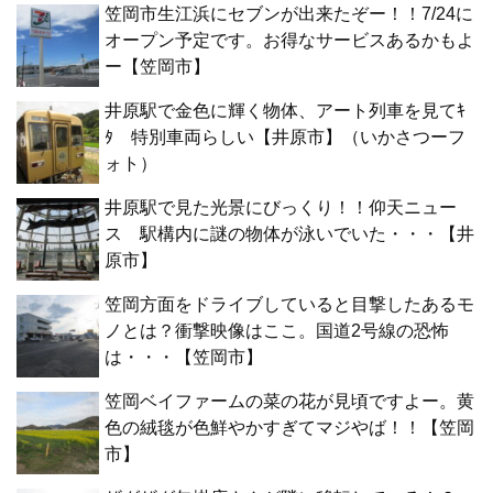
笠岡市生江浜にセブンが出来たぞー！！7/24に
オープン予定です。お得なサービスあるかもよ
ー【笠岡市】
井原駅で金色に輝く物体、アート列車を見てｷ
ﾀ 特別車両らしい【井原市】（いかさつーフ
ォト）
井原駅で見た光景にびっくり！！仰天ニュー
ス 駅構内に謎の物体が泳いでいた・・・【井
原市】
笠岡方面をドライブしていると目撃したあるモ
ノとは？衝撃映像はここ。国道2号線の恐怖
は・・・【笠岡市】
笠岡ベイファームの菜の花が見頃ですよー。黄
色の絨毯が色鮮やかすぎてマジやば！！【笠岡
市】