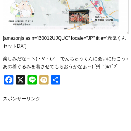
[amazonjs asin=”B0012UJQUC” locale=”JP” title=”赤鬼くん
セットDX”]
楽しみだな～ヽ(・∀・)ノ でんちゅうくんに会いに行こう♪
あの着ぐるみを着させてもらおうかなぁ～( ´艸｀)ﾑﾌﾟﾌﾟ
Facebook
X
Line
Mixi
共
有
スポンサーリンク