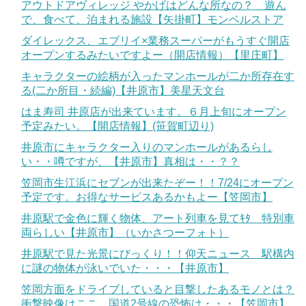
アウトドアヴィレッジ やかげはどんな所なの？ 遊ん
で、食べて、泊まれる施設【矢掛町】モンベルストア
ダイレックス、エブリイ×業務スーパーがもうすぐ開店
オープンするみたいですよー（開店情報）【里庄町】
キャラクターの絵柄が入ったマンホールが二か所存在す
る(二か所目・続編)【井原市】美星天文台
はま寿司 井原店が出来ています。６月上旬にオープン
予定みたい。【開店情報】(笹賀町辺り)
井原市にキャラクター入りのマンホールがあるらし
い・・噂ですが、【井原市】真相は・・？？
笠岡市生江浜にセブンが出来たぞー！！7/24にオープン
予定です。お得なサービスあるかもよー【笠岡市】
井原駅で金色に輝く物体、アート列車を見てｷﾀ 特別車
両らしい【井原市】（いかさつーフォト）
井原駅で見た光景にびっくり！！仰天ニュース 駅構内
に謎の物体が泳いでいた・・・【井原市】
笠岡方面をドライブしていると目撃したあるモノとは？
衝撃映像はここ。国道2号線の恐怖は・・・【笠岡市】