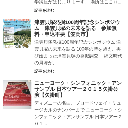
学講座がはじまりまーす。 場所はここ↓↓...
記事を読む
津雲貝塚発掘100周年記念シンポジウ
ム 津雲貝塚の未来を語る 参加無
料・申込不要【笠岡市】
津雲貝塚発掘100周年記念シンポジウム 津
雲貝塚の未来を語る 100年の時を越え、再
び始まった津雲貝塚の発掘調査－ 縄文時代
の貝塚が、...
記事を読む
ニューヨーク・シンフォニック・アン
サンブル 日本ツアー２０１５矢掛公
演【矢掛町】
ディズニーの名曲、ブロードウェイ・ミュ
ージカルのナンバーまで ニューヨーク・シ
ンフォニック・アンサンブル 日本ツアー２
０１...