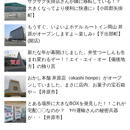
ザグザグ矢掛店さんが隣に移転している！？
大きくなってより便利に快適に♪【小田郡矢掛
町】
もうすぐ、いよいよホテル ルートイン岡山 井
原がオープンしますよ～楽しみ♪【下出部町】
(開店)
新たな年が幕開けしました。井笠つーしんも生
まれ変わるぞー！！エイ・エイ・オー【備後地
方】の独り言
おかし本舗 井原店（okashi honpo）がオープ
ンしていました。まさに店内、お菓子の宝石箱
や～【井原市】
とある場所に大きなBOXを発見した！！これが
宅配〇〇なのか？ ﾔﾏﾄ運輸さんの秘密兵器
が・・【井原市】