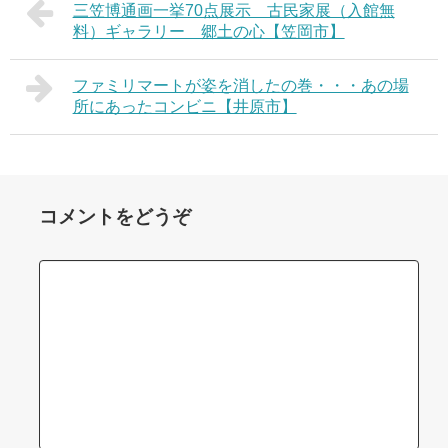
三笠博通画一挙70点展示 古民家展（入館無
料）ギャラリー 郷土の心【笠岡市】
ファミリマートが姿を消したの巻・・・あの場
所にあったコンビニ【井原市】
コメントをどうぞ