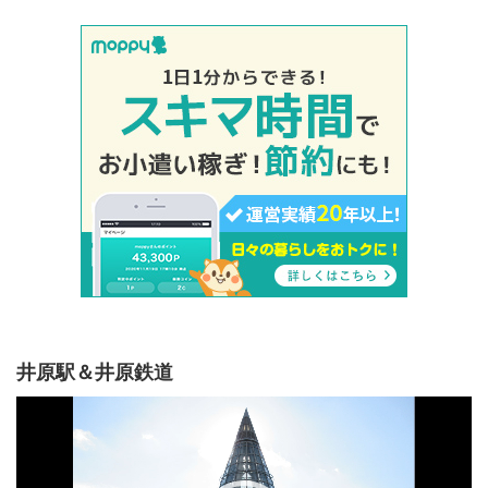
井原駅＆井原鉄道
動
画
プ
レ