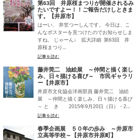
第63回 井原桜まつりが開催されるみ
たいですよー！！ご報告だけしときま
す。【井原市】
はーい、 井笠つーしんです。 今日は、こ
んなポスターを見つけたのでお知らせしま
すね。 じゃーん↓ 拡大詳細 第63回 井
原桜まつり...
記事を読む
藤井莞二 油絵展 ～仲間と描く楽し
み、日々描ける喜び～ 市民ギャラリ
ー【井原市】
井原市文化協会洋画部員 藤井莞二 油絵
展 ～仲間と描く楽しみ、日々描ける喜び
～ と き 2015年9月20日（日）・2...
記事を読む
春季企画展 ５０年の歩み ～井原市
立高等学校～【井原市井原町】