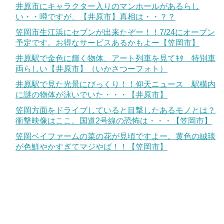
井原市にキャラクター入りのマンホールがあるらし
い・・噂ですが、【井原市】真相は・・？？
笠岡市生江浜にセブンが出来たぞー！！7/24にオープン
予定です。お得なサービスあるかもよー【笠岡市】
井原駅で金色に輝く物体、アート列車を見てｷﾀ 特別車
両らしい【井原市】（いかさつーフォト）
井原駅で見た光景にびっくり！！仰天ニュース 駅構内
に謎の物体が泳いでいた・・・【井原市】
笠岡方面をドライブしていると目撃したあるモノとは？
衝撃映像はここ。国道2号線の恐怖は・・・【笠岡市】
笠岡ベイファームの菜の花が見頃ですよー。黄色の絨毯
が色鮮やかすぎてマジやば！！【笠岡市】