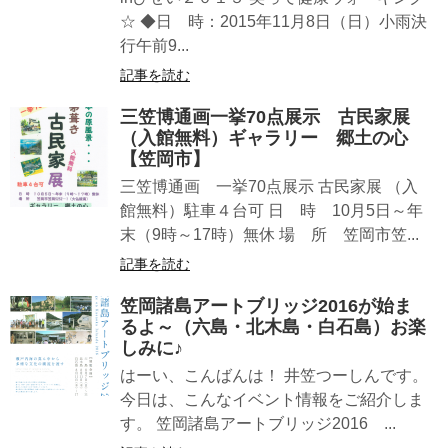
☆ ◆日 時：2015年11月8日（日）小雨決
行午前9...
記事を読む
三笠博通画一挙70点展示 古民家展
（入館無料）ギャラリー 郷土の心
【笠岡市】
三笠博通画 一挙70点展示 古民家展 （入
館無料）駐車４台可 日 時 10月5日～年
末（9時～17時）無休 場 所 笠岡市笠...
記事を読む
笠岡諸島アートブリッジ2016が始ま
るよ～（六島・北木島・白石島）お楽
しみに♪
はーい、こんばんは！ 井笠つーしんです。
今日は、こんなイベント情報をご紹介しま
す。 笠岡諸島アートブリッジ2016 ...