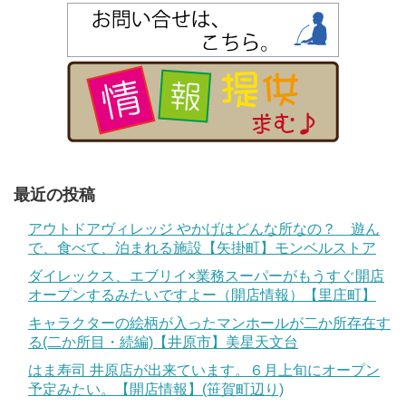
最近の投稿
アウトドアヴィレッジ やかげはどんな所なの？ 遊ん
で、食べて、泊まれる施設【矢掛町】モンベルストア
ダイレックス、エブリイ×業務スーパーがもうすぐ開店
オープンするみたいですよー（開店情報）【里庄町】
キャラクターの絵柄が入ったマンホールが二か所存在す
る(二か所目・続編)【井原市】美星天文台
はま寿司 井原店が出来ています。６月上旬にオープン
予定みたい。【開店情報】(笹賀町辺り)