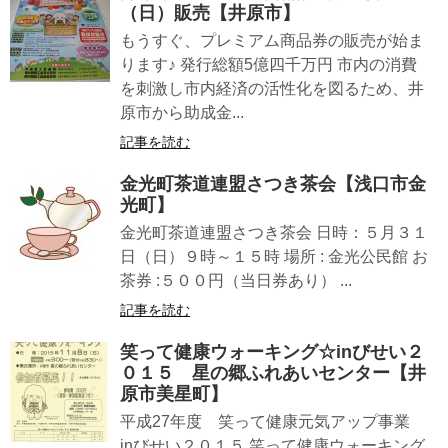
（日）販売【井原市】
もうすぐ、プレミアム商品券の販売が始ま
ります♪ 発行総額5億四千万円 市内の消費
を刺激し市内経済の活性化を図るため、井
原市から助成金...
記事を読む
金光町茶道連盟さつき茶会【浅口市金
光町】
金光町茶道連盟さつき茶会 日時：５月３１
日（日）９時～１５時 場所 : 金光公民館 お
茶券 :５００円（当日券あり） ...
記事を読む
笑って健康ウォーキング☆inびせい２
０１５ 星の郷ふれあいセンター【井
原市美星町】
平成27年度 笑って健康元気アップ事業
inびせい２０１５ 笑って健康ウォーキング