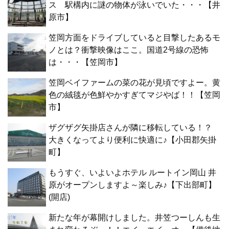
ス 駅構内に謎の物体が泳いでいた・・・【井
原市】
笠岡方面をドライブしていると目撃したあるモ
ノとは？衝撃映像はここ。国道2号線の恐怖
は・・・【笠岡市】
笠岡ベイファームの菜の花が見頃ですよー。黄
色の絨毯が色鮮やかすぎてマジやば！！【笠岡
市】
ザグザグ矢掛店さんが隣に移転している！？
大きくなってより便利に快適に♪【小田郡矢掛
町】
もうすぐ、いよいよホテル ルートイン岡山 井
原がオープンしますよ～楽しみ♪【下出部町】
(開店)
新たな年が幕開けしました。井笠つーしんも生