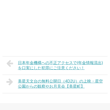
日本年金機構への不正アクセスで(年金情報流出)
を口実にした犯罪にご注意ください！
美星天文台の無料公開日（4D2U）の上映・星空
公園からの観察やお月見会【美星町】