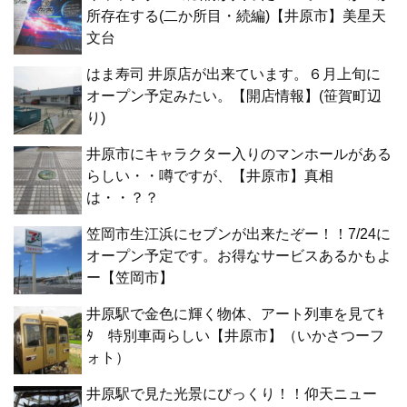
所存在する(二か所目・続編)【井原市】美星天
文台
はま寿司 井原店が出来ています。６月上旬に
オープン予定みたい。【開店情報】(笹賀町辺
り)
井原市にキャラクター入りのマンホールがある
らしい・・噂ですが、【井原市】真相
は・・？？
笠岡市生江浜にセブンが出来たぞー！！7/24に
オープン予定です。お得なサービスあるかもよ
ー【笠岡市】
井原駅で金色に輝く物体、アート列車を見てｷ
ﾀ 特別車両らしい【井原市】（いかさつーフ
ォト）
井原駅で見た光景にびっくり！！仰天ニュー