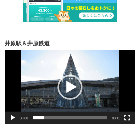
井原駅＆井原鉄道
動
画
プ
レ
ー
ヤ
ー
00:00
00:15