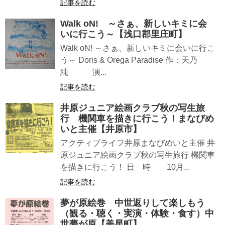
記事を読む
Walk oN! ～さぁ、新しいキミに会
いに行こう～【浅口郡里庄町】
Walk oN! ～さぁ、新しいキミに会いに行こ
う～ Doris & Orega Paradise 作：天乃
純 演...
記事を読む
井原ジュニア絵画クラブ秋の写生旅
行 機関車を描きに行こう！まなびめ
いと主催【井原市】
アクティブライフ井原まなびめいと主催 井
原ジュニア絵画クラブ秋の写生旅行 機関車
を描きに行こう！ 日 時 10月...
記事を読む
夢が原絵巻 中世返りして楽しもう
（観る・聴く・実演・体験・食す）中
世夢が原【美星町】