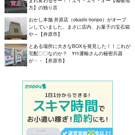
まれ変わるぞー！！エイ・エイ・オー【備後地
方】の独り言
おかし本舗 井原店（okashi honpo）がオープ
ンしていました。まさに店内、お菓子の宝石箱
や～【井原市】
とある場所に大きなBOXを発見した！！これが
宅配〇〇なのか？ ﾔﾏﾄ運輸さんの秘密兵器
が・・【井原市】