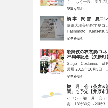
も、 もう一度、学生の頃
記事を読む
橋 本 関 雪 夏コ
華鴒大塚美術館で夏コレ
Hashimoto Kansetsu 近
記事を読む
歌舞伎の衣裳展(ユ
25周年記念【矢掛町
Stage Costumes
裳展 2015年10月3日（土
記事を読む
観 月 会（茶席＆
調」も予定【井原市
イベント 観 月 会 と
奏 18時30分～20時3...