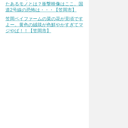
たあるモノとは？衝撃映像はここ。国
道2号線の恐怖は・・・【笠岡市】
笠岡ベイファームの菜の花が見頃です
よー。黄色の絨毯が色鮮やかすぎてマ
ジやば！！【笠岡市】