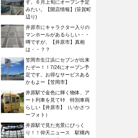
す。６月上旬にオープン予定
みたい。【開店情報】(笹賀町
辺り)
井原市にキャラクター入りの
マンホールがあるらしい・・
噂ですが、【井原市】真相
は・・？？
笠岡市生江浜にセブンが出来
たぞー！！7/24にオープン予
定です。お得なサービスある
かもよー【笠岡市】
井原駅で金色に輝く物体、ア
ート列車を見てｷﾀ 特別車両
らしい【井原市】（いかさつ
ーフォト）
井原駅で見た光景にびっく
り！！仰天ニュース 駅構内