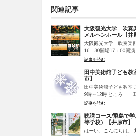
関連記事
大阪観光大学 吹奏楽部
メルヘンホール【井
大阪観光大学 吹奏楽部 A
16：30開場17：00開演
記事を読む
田中美術館子ども教
市】
田中美術館子ども教室
9時～12時 ところ 田
記事を読む
聴講コース/飛島で
等学校）【井原市】
はーい、こんにちは。 