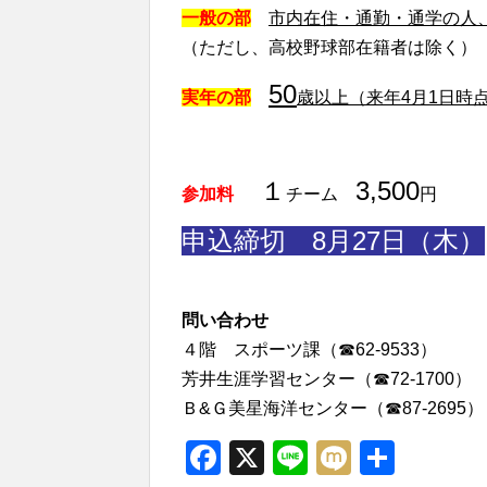
一般の部
市内在住・通勤・通学の人
（ただし、高校野球部在籍者は除く）
50
実年の部
歳以上（来年4月1日時
１
3,500
参加料
チーム
円
申込締切 8月27日（木）
問い合わせ
４階 スポーツ課（☎62-9533）
芳井生涯学習センター（☎72-1700）
Ｂ&Ｇ美星海洋センター（☎87-2695）
Facebook
X
Line
Mixi
共