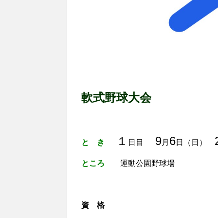
軟式野球大会
１
9
6
と き
日目
月
日（日）
ところ
運動公園野球場
資 格