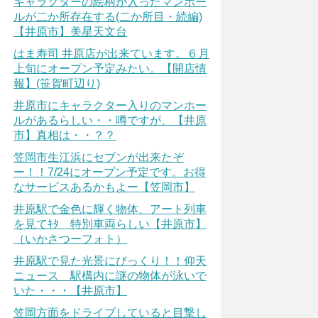
キャラクターの絵柄が入ったマンホー
ルが二か所存在する(二か所目・続編)
【井原市】美星天文台
はま寿司 井原店が出来ています。６月
上旬にオープン予定みたい。【開店情
報】(笹賀町辺り)
井原市にキャラクター入りのマンホー
ルがあるらしい・・噂ですが、【井原
市】真相は・・？？
笠岡市生江浜にセブンが出来たぞ
ー！！7/24にオープン予定です。お得
なサービスあるかもよー【笠岡市】
井原駅で金色に輝く物体、アート列車
を見てｷﾀ 特別車両らしい【井原市】
（いかさつーフォト）
井原駅で見た光景にびっくり！！仰天
ニュース 駅構内に謎の物体が泳いで
いた・・・【井原市】
笠岡方面をドライブしていると目撃し