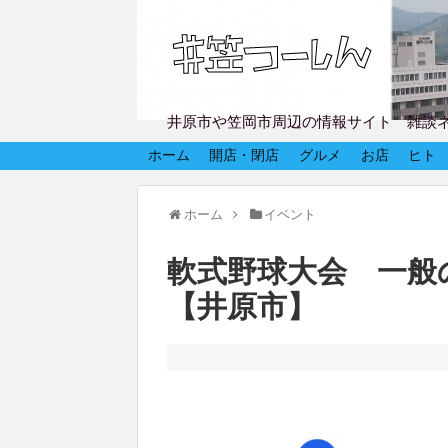
井原市や笠岡市周辺の情報サイト 雑談
ホーム
開店・閉店
グルメ
お店
ヒト
ホーム
イベント
軟式野球大会 一般
【井原市】