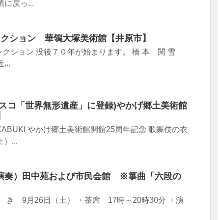
に戻っ...
レクション 華鴒大塚美術館【井原市】
クション 没後７０年が始まります。 橋 本 関 雪
...
ネスコ「世界無形遺産」に登録)やかげ郷土美術館
】
 of KABUKI やかげ郷土美術館開館25周年記念 歌舞伎の衣
）...
演奏）田中苑および市民会館 ※箏曲「六段の
】
 き 9月26日（土） ・茶席 17時～20時30分 ・演