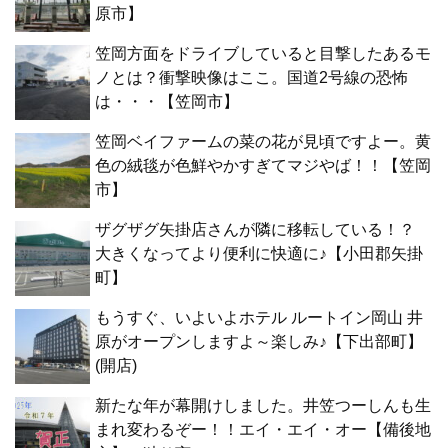
原市】
笠岡方面をドライブしていると目撃したあるモ
ノとは？衝撃映像はここ。国道2号線の恐怖
は・・・【笠岡市】
笠岡ベイファームの菜の花が見頃ですよー。黄
色の絨毯が色鮮やかすぎてマジやば！！【笠岡
市】
ザグザグ矢掛店さんが隣に移転している！？
大きくなってより便利に快適に♪【小田郡矢掛
町】
もうすぐ、いよいよホテル ルートイン岡山 井
原がオープンしますよ～楽しみ♪【下出部町】
(開店)
新たな年が幕開けしました。井笠つーしんも生
まれ変わるぞー！！エイ・エイ・オー【備後地