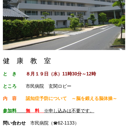
健 康 教 室
と き
８月１９日（水）11時30分～12時
ところ
市民病院 玄関ロビー
内 容
認知症予防について ～脳を鍛える脳体操～
参加料
無 料
※申し込みは不要です。
問い合わせ
市民病院（☎62-1133）