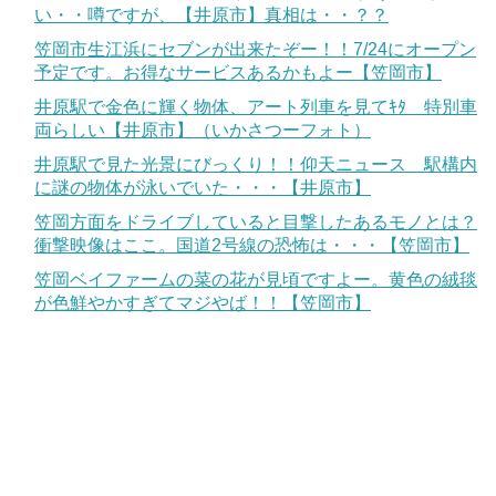
い・・噂ですが、【井原市】真相は・・？？
笠岡市生江浜にセブンが出来たぞー！！7/24にオープン
予定です。お得なサービスあるかもよー【笠岡市】
井原駅で金色に輝く物体、アート列車を見てｷﾀ 特別車
両らしい【井原市】（いかさつーフォト）
井原駅で見た光景にびっくり！！仰天ニュース 駅構内
に謎の物体が泳いでいた・・・【井原市】
笠岡方面をドライブしていると目撃したあるモノとは？
衝撃映像はここ。国道2号線の恐怖は・・・【笠岡市】
笠岡ベイファームの菜の花が見頃ですよー。黄色の絨毯
が色鮮やかすぎてマジやば！！【笠岡市】