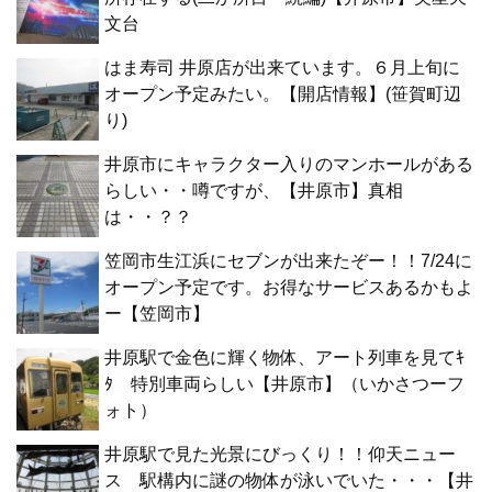
文台
はま寿司 井原店が出来ています。６月上旬に
オープン予定みたい。【開店情報】(笹賀町辺
り)
井原市にキャラクター入りのマンホールがある
らしい・・噂ですが、【井原市】真相
は・・？？
笠岡市生江浜にセブンが出来たぞー！！7/24に
オープン予定です。お得なサービスあるかもよ
ー【笠岡市】
井原駅で金色に輝く物体、アート列車を見てｷ
ﾀ 特別車両らしい【井原市】（いかさつーフ
ォト）
井原駅で見た光景にびっくり！！仰天ニュー
ス 駅構内に謎の物体が泳いでいた・・・【井