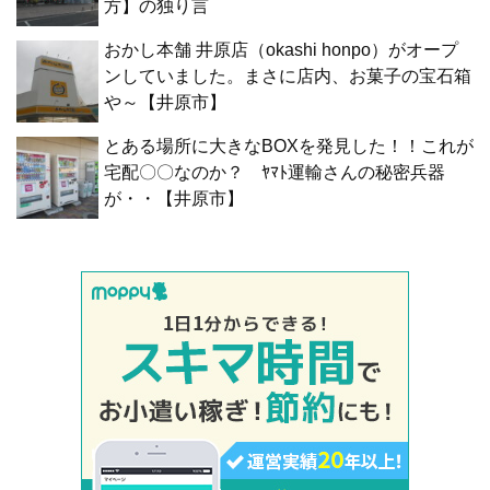
方】の独り言
おかし本舗 井原店（okashi honpo）がオープ
ンしていました。まさに店内、お菓子の宝石箱
や～【井原市】
とある場所に大きなBOXを発見した！！これが
宅配〇〇なのか？ ﾔﾏﾄ運輸さんの秘密兵器
が・・【井原市】