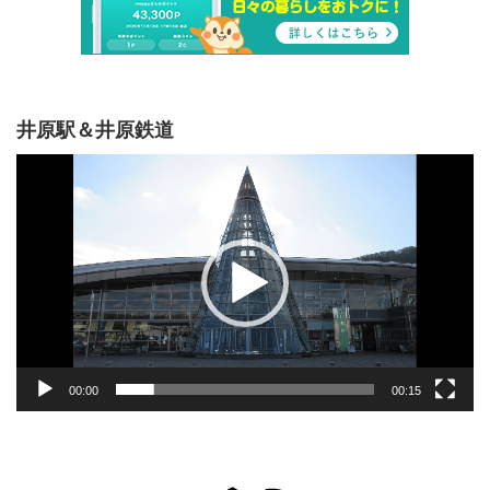
井原駅＆井原鉄道
動
画
プ
レ
ー
ヤ
ー
00:00
00:15