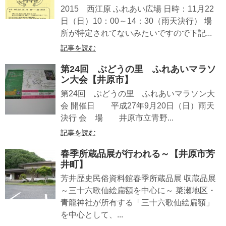
2015 西江原 ふれあい広場 日時：11月22
日（日）10：00～14：30（雨天決行） 場
所が特定されてないみたいですので下記...
記事を読む
第24回 ぶどうの里 ふれあいマラソ
ン大会【井原市】
第24回 ぶどうの里 ふれあいマラソン大
会 開催日 平成27年9月20日（日）雨天
決行 会 場 井原市立青野...
記事を読む
春季所蔵品展が行われる～【井原市芳
井町】
芳井歴史民俗資料館春季所蔵品展 収蔵品展
～三十六歌仙絵扁額を中心に～ 簗瀬地区・
青龍神社が所有する「三十六歌仙絵扁額」
を中心として、...