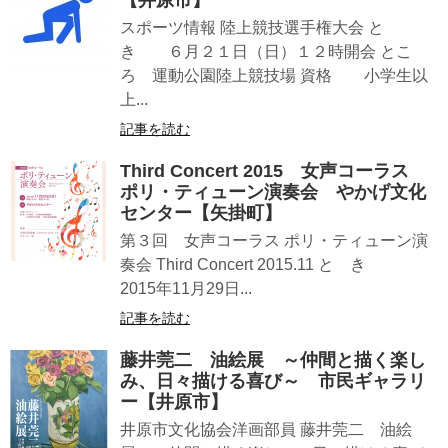
【井原市】
スポーツ情報 陸上競技選手権大会 と
き ６月２１日（日）１２時開会 とこ
ろ 運動公園陸上競技場 資格 小学生以
上...
記事を読む
Third Concert 2015 女声コーラス
ポリ・ティューン演奏会 やかげ文化
センター【矢掛町】
第３回 女声コーラス ポリ・ティューン演
奏会 Third Concert 2015.11 と き
2015年11月29日...
記事を読む
藤井莞二 油絵展 ～仲間と描く楽し
み、日々描ける喜び～ 市民ギャラリ
ー【井原市】
井原市文化協会洋画部員 藤井莞二 油絵