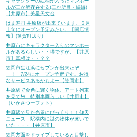
キャラクターの絵柄が入ったマンホー
ルが二か所存在する(二か所目・続編)
【井原市】美星天文台
はま寿司 井原店が出来ています。６月
上旬にオープン予定みたい。【開店情
報】(笹賀町辺り)
井原市にキャラクター入りのマンホー
ルがあるらしい・・噂ですが、【井原
市】真相は・・？？
笠岡市生江浜にセブンが出来たぞ
ー！！7/24にオープン予定です。お得
なサービスあるかもよー【笠岡市】
井原駅で金色に輝く物体、アート列車
を見てｷﾀ 特別車両らしい【井原市】
（いかさつーフォト）
井原駅で見た光景にびっくり！！仰天
ニュース 駅構内に謎の物体が泳いで
いた・・・【井原市】
笠岡方面をドライブしていると目撃し