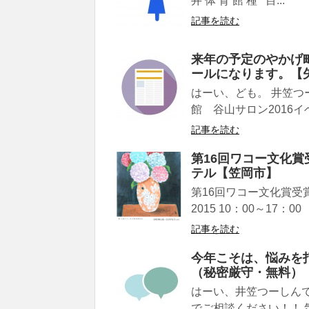
井 体 育 館 種 目...
記事を読む
来年の予定のやかげ町
ールになります。【
はーい、ども。 井笠つ
館 谷山サロン2016イ
記事を読む
第16回ワコー文化賞
テル【笠岡市】
第16回ワコー文化賞受賞
2015 10：00～17：0
記事を読む
今年こそは、悩みを
（秘密厳守・無料）
はーい、井笠つーしん
でご相談ください！！ 