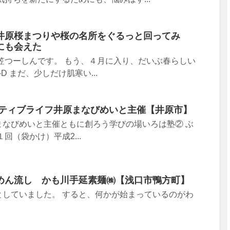
井原桜まつりや桜の名所をぐるっと回ってみ
にも会えた
笠つーしんです。 もう、４月に入り、だいぶ春らしい
D まだ、少しだけ肌寒い...
クティブライフ井原まなびめいと主催【井原市】
まなびめいと主催ともに創ろう学びの場いろは塾② ぶ
回（袋かけ）平成2...
めん流し かも川手延素麺㈱【浅口市鴨方町】
としていました。 すると、何かが始まっているのがわ
.