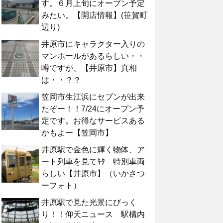
す。６月上旬にオープン予定
みたい。【開店情報】(笹賀町
辺り)
井原市にキャラクター入りの
マンホールがあるらしい・・
噂ですが、【井原市】真相
は・・？？
笠岡市生江浜にセブンが出来
たぞー！！7/24にオープン予
定です。お得なサービスある
かもよー【笠岡市】
井原駅で金色に輝く物体、ア
ート列車を見てｷﾀ 特別車両
らしい【井原市】（いかさつ
ーフォト）
井原駅で見た光景にびっく
り！！仰天ニュース 駅構内