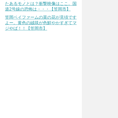
たあるモノとは？衝撃映像はここ。国
道2号線の恐怖は・・・【笠岡市】
笠岡ベイファームの菜の花が見頃です
よー。黄色の絨毯が色鮮やかすぎてマ
ジやば！！【笠岡市】