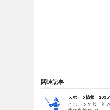
関連記事
スポーツ情報 201
ス ポ ー ツ 情 報 剣