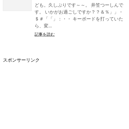
ども。久しぶりです～～。 井笠つーしんで
す。 いかがお過ごしですか？？＆％」」・
＄＃「「」：・・ キーボードを打っていた
ら、変...
記事を読む
スポンサーリンク