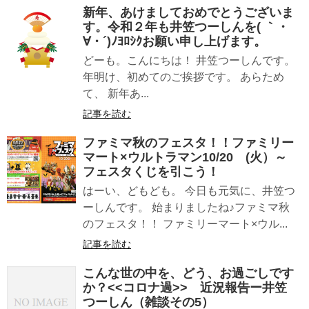
新年、あけましておめでとうございま
す。令和２年も井笠つーしんを( ｀・
∀・´)ﾉﾖﾛｼｸお願い申し上げます。
どーも。こんにちは！ 井笠つーしんです。
年明け、初めてのご挨拶です。 あらため
て、 新年あ...
記事を読む
ファミマ秋のフェスタ！！ファミリー
マート×ウルトラマン10/20 (火）～
フェスタくじを引こう！
はーい、どもども。 今日も元気に、井笠つ
ーしんです。 始まりましたね♪ファミマ秋
のフェスタ！！ ファミリーマート×ウル...
記事を読む
こんな世の中を、どう、お過ごしです
か？<<コロナ過>> 近況報告ー井笠
つーしん（雑談その5）