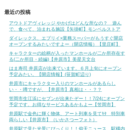
最近の投稿
アウトドアヴィレッジ やかげはどんな所なの？ 遊ん
で、食べて、泊まれる施設【矢掛町】モンベルストア
ダイレックス、エブリイ×業務スーパーがもうすぐ開店
オープンするみたいですよー（開店情報）【里庄町】
キャラクターの絵柄が入ったマンホールが二か所存在す
る(二か所目・続編)【井原市】美星天文台
はま寿司 井原店が出来ています。６月上旬にオープン
予定みたい。【開店情報】(笹賀町辺り)
井原市にキャラクター入りのマンホールがあるらし
い・・噂ですが、【井原市】真相は・・？？
笠岡市生江浜にセブンが出来たぞー！！7/24にオープン
予定です。お得なサービスあるかもよー【笠岡市】
井原駅で金色に輝く物体、アート列車を見てｷﾀ 特別車
両らしい【井原市】（いかさつーフォト）
井原駅で見た光景にびっくり！！仰天ニュース 駅構内