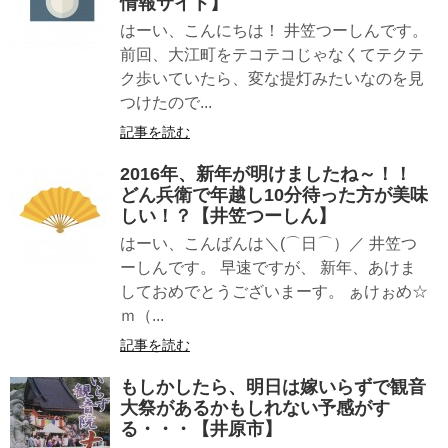
情報サイト】
はーい、こんにちは！ 井笠つーしんです。
前回、大江町をテコテコじゃなくてテクテ
ク歩いていたら、変な提灯みたいなのを見
つけたので...
記事を読む
2016年、新年が明けましたね～！！
どん兵衛で年越し10分待った方が美味
しい！？【井笠つーしん】
はーい、こんばんは＼(⌒日⌒）／ 井笠つ
ーしんです。 早速ですが、 新年、あけま
しておめでとうございまーす。 ぁけぉめ☆
ｍ（...
記事を読む
もしかしたら、明日は嫁いらずで観音
大祭があるかもしれない予感がす
る・・・【井原市】