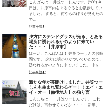
こんばんは！ 井笠つーしんです。(^O^) 今
日は、井原市内をぐるぐるとお散歩してい
ました。 すると、何やらのぼりが見えたの
で...
記事を読む
夕方にステンドグラスが光る、とある
場所に誘われるかのように来てい
た・・・【井原市】
はーい、こんばんは！ 井笠つーしんのお時
間です。 夕方に明かりがついていたので、
誘われるかのように来ていました。 中を...
記事を読む
新たな年が幕開けしました。井笠つー
しんも生まれ変わるぞー！！エイ・エ
イ・オー【備後地方】の独り言
こんにちは！！ 井笠つーしんです。 これ
だけは、言わせてください・・・ 新年、