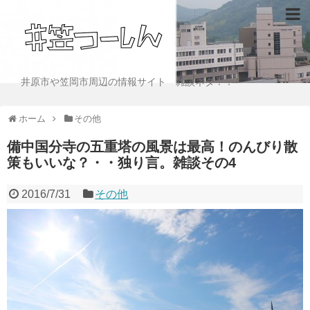
井原市や笠岡市周辺の情報サイト 雑談ネタ！！
ホーム
その他
備中国分寺の五重塔の風景は最高！のんびり散
策もいいな？・・独り言。雑談その4
2016/7/31
その他