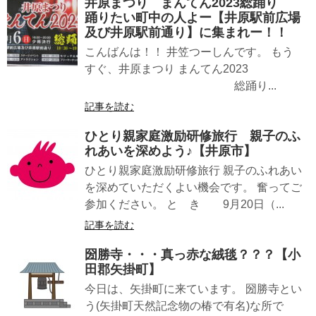
井原まつり まんてん2023総踊り
踊りたい町中の人よー【井原駅前広場
及び井原駅前通り】に集まれー！！
こんばんは！！ 井笠つーしんです。 もう
すぐ、井原まつり まんてん2023
総踊り...
記事を読む
ひとり親家庭激励研修旅行 親子のふ
れあいを深めよう♪【井原市】
ひとり親家庭激励研修旅行 親子のふれあい
を深めていただくよい機会です。 奮ってご
参加ください。 と き 9月20日（...
記事を読む
圀勝寺・・・真っ赤な絨毯？？？【小
田郡矢掛町】
今日は、矢掛町に来ています。 圀勝寺とい
う(矢掛町天然記念物の椿で有名)な所で