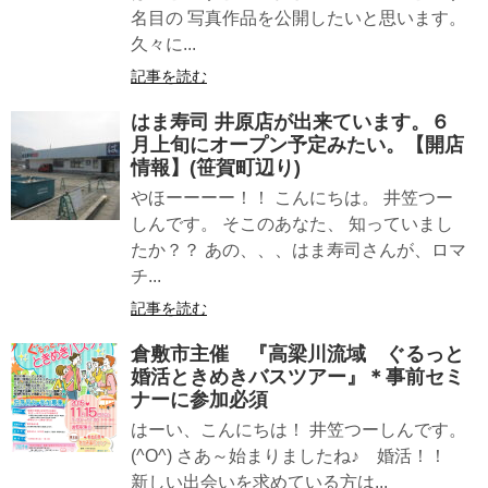
名目の 写真作品を公開したいと思います。
久々に...
記事を読む
はま寿司 井原店が出来ています。６
月上旬にオープン予定みたい。【開店
情報】(笹賀町辺り)
やほーーーー！！ こんにちは。 井笠つー
しんです。 そこのあなた、 知っていまし
たか？？ あの、、、はま寿司さんが、ロマ
チ...
記事を読む
倉敷市主催 『高梁川流域 ぐるっと
婚活ときめきバスツアー』＊事前セミ
ナーに参加必須
はーい、こんにちは！ 井笠つーしんです。
(^O^) さあ～始まりましたね♪ 婚活！！
新しい出会いを求めている方は...