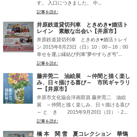
す。 入口につきました。 中...
記事を読む
井原鉄道貸切列車 ときめき♥婚活ト
レイン 素敵な出会い【井原市】
井原鉄道貸切列車 ときめき♥婚活トレイ
ン 2015年8月23日（日）10：00～16：00
幸せを運ぶ縁結び列車”夢やすらぎ号”...
記事を読む
藤井莞二 油絵展 ～仲間と描く楽し
み、日々描ける喜び～ 市民ギャラリ
ー【井原市】
井原市文化協会洋画部員 藤井莞二 油絵
展 ～仲間と描く楽しみ、日々描ける喜び
～ と き 2015年9月20日（日）・2...
記事を読む
橋 本 関 雪 夏コレクション 華鴒