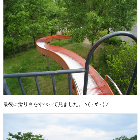
最後に滑り台をすべって見ました。ヽ(・∀・)ノ