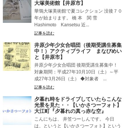
大塚美術館【井原市】
華鴒大塚美術館で夏コレクション 没後７０
年が始まります。 橋 本 関 雪
Hashimoto Kansetsu 近...
記事を読む
井原少年少女合唱団（後期受講生募集
中！）アクティブライフ まなびめい
と【井原市】
井原少年少女合唱団 後期受講生募集中！
対象期間：平成27年10月10日（土）～平
成27年3月26日（土） ◆対象者 ...
記事を読む
夕暮れ時をドライブしていたらこんな
光景を見た・・【いかさつーフォト】
大江町『夕暮れの真っ赤な空』
こんにちは、 井笠つーしんです。 今日
は、というと【いかさつーフォト】という