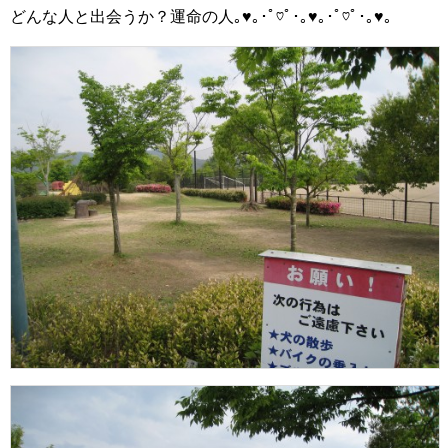
どんな人と出会うか？運命の人｡♥｡･ﾟ♡ﾟ･｡♥｡･ﾟ♡ﾟ･｡♥｡