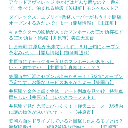
アウトドアヴィレッジ やかげはどんな所なの？ 遊ん
で、食べて、泊まれる施設【矢掛町】モンベルストア
ダイレックス、エブリイ×業務スーパーがもうすぐ開店
オープンするみたいですよー（開店情報）【里庄町】
キャラクターの絵柄が入ったマンホールが二か所存在す
る(二か所目・続編)【井原市】美星天文台
はま寿司 井原店が出来ています。６月上旬にオープン
予定みたい。【開店情報】(笹賀町辺り)
井原市にキャラクター入りのマンホールがあるらし
い・・噂ですが、【井原市】真相は・・？？
笠岡市生江浜にセブンが出来たぞー！！7/24にオープン
予定です。お得なサービスあるかもよー【笠岡市】
井原駅で金色に輝く物体、アート列車を見てｷﾀ 特別車
両らしい【井原市】（いかさつーフォト）
井原駅で見た光景にびっくり！！仰天ニュース 駅構内
に謎の物体が泳いでいた・・・【井原市】
笠岡方面をドライブしていると目撃したあるモノとは？
衝撃映像はここ。国道2号線の恐怖は・・・【笠岡市】