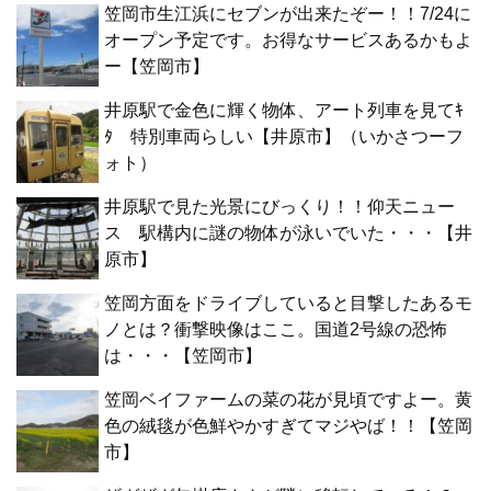
笠岡市生江浜にセブンが出来たぞー！！7/24に
オープン予定です。お得なサービスあるかもよ
ー【笠岡市】
井原駅で金色に輝く物体、アート列車を見てｷ
ﾀ 特別車両らしい【井原市】（いかさつーフ
ォト）
井原駅で見た光景にびっくり！！仰天ニュー
ス 駅構内に謎の物体が泳いでいた・・・【井
原市】
笠岡方面をドライブしていると目撃したあるモ
ノとは？衝撃映像はここ。国道2号線の恐怖
は・・・【笠岡市】
笠岡ベイファームの菜の花が見頃ですよー。黄
色の絨毯が色鮮やかすぎてマジやば！！【笠岡
市】