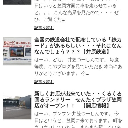
日はいうと笠岡方面に車を走らせている
と。。。 こんな光景を見たので・・・ ぜ
ひ、ご覧くだ...
記事を読む
全国の鉄道会社で配布している「鉄カ
ード」があるらしい・・・それはなん
なんでしょう？？？【井原鉄道】
はーい、ども。 井笠つーしんです。 毎度
毎度、このブログを見ていただき 本当にあ
りがとうございます。 今...
記事を読む
新しくお店が出来ていた・・くるくる
回るランドリー せんたくプラザ笠岡
店がオープン！！ 【開店情報】
はーい、ブンブン 井笠つーしんです。 今
日はというと、笠岡に来ております。 町を
ウロウロしていたら、またまた新しく出来