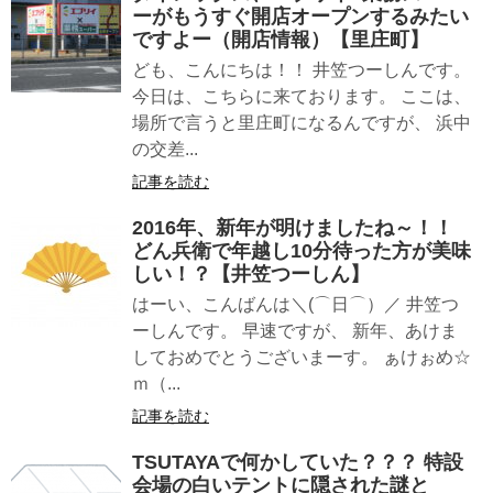
ーがもうすぐ開店オープンするみたい
ですよー（開店情報）【里庄町】
ども、こんにちは！！ 井笠つーしんです。
今日は、こちらに来ております。 ここは、
場所で言うと里庄町になるんですが、 浜中
の交差...
記事を読む
2016年、新年が明けましたね～！！
どん兵衛で年越し10分待った方が美味
しい！？【井笠つーしん】
はーい、こんばんは＼(⌒日⌒）／ 井笠つ
ーしんです。 早速ですが、 新年、あけま
しておめでとうございまーす。 ぁけぉめ☆
ｍ（...
記事を読む
TSUTAYAで何かしていた？？？ 特設
会場の白いテントに隠された謎と