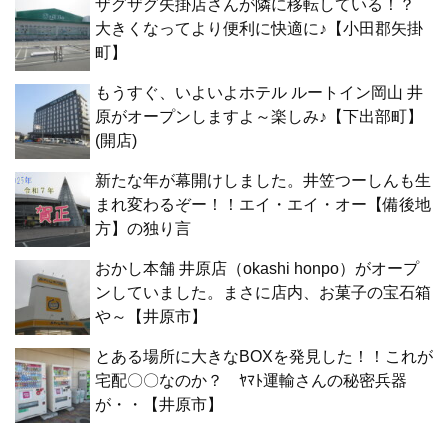
ザグザグ矢掛店さんが隣に移転している！？
大きくなってより便利に快適に♪【小田郡矢掛
町】
もうすぐ、いよいよホテル ルートイン岡山 井
原がオープンしますよ～楽しみ♪【下出部町】
(開店)
新たな年が幕開けしました。井笠つーしんも生
まれ変わるぞー！！エイ・エイ・オー【備後地
方】の独り言
おかし本舗 井原店（okashi honpo）がオープ
ンしていました。まさに店内、お菓子の宝石箱
や～【井原市】
とある場所に大きなBOXを発見した！！これが
宅配〇〇なのか？ ﾔﾏﾄ運輸さんの秘密兵器
が・・【井原市】