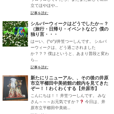
立てほやほや...
記事を読む
シルバーウィークはどうでしたか～？
（旅行・日帰り・イベントなど）僕の
独り言・・・
はーい、(^o^)/井笠つーしんです。 シルバ
ーウィークは、どう過ごされました
か？？？ 僕はというと、あまり普段と変わ
ら...
記事を読む
新たにリニューアル、、その後の井原
市立平櫛田中美術館の館内を見てきた
ぞー！！わくわくする【井原市】
こんにちは！！ 井笠つーしんです。 みな
さん～～～お元気ですか？
今日は、井
原市立平櫛田中美術...