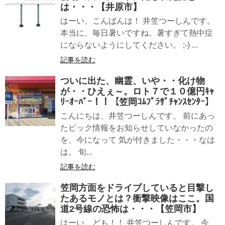
は・・・【井原市】
はーい、こんばんは！ 井笠つーしんです。
本当に、毎日暑いですね。暑すぎて熱中症
にならないようにしてください。 ;-) ...
記事を読む
ついに出た、幽霊、いや・・化け物
が・・ひえぇ～。ロト７で１０億円ｷｬ
ﾘｰｵｰﾊﾞｰ！！【笠岡ｺﾑﾌﾟﾗｻﾞﾁｬﾝｽｾﾝﾀｰ】
こんにちは、井笠つーしんです。 前にあっ
たビック情報をお知らせしていなかったの
を、今になって 気が付きました・・・なは
は。 旬...
記事を読む
笠岡方面をドライブしていると目撃し
たあるモノとは？衝撃映像はここ。国
道2号線の恐怖は・・・【笠岡市】
はーい、ども！！ 井笠つーしんです。 今