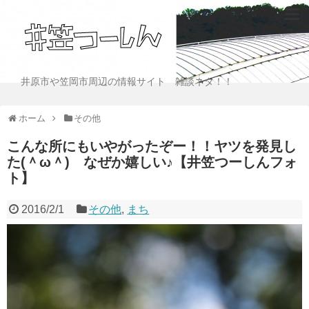
井原市や笠岡市周辺の情報サイト 雑談ネタ！！
ホーム
その他
こんな所にもいやがったぞー！！ヤツを発見し
た(＾ω＾) なぜか嬉しい♪【井笠つーしんフォ
ト】
2016/2/1
その他
,
まち