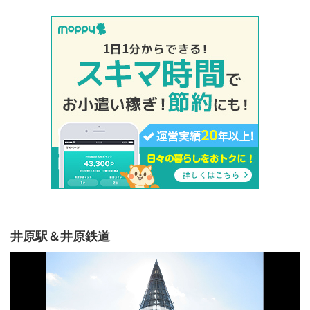
井原駅＆井原鉄道
動
画
プ
レ