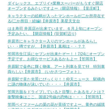
ダイレックス、エブリイ×業務スーパーがもうすぐ開店
オープンするみたいですよー（開店情報）【里庄町】
キャラクターの絵柄が入ったマンホールが二か所存在す
る(二か所目・続編)【井原市】美星天文台
はま寿司 井原店が出来ています。６月上旬にオープン
予定みたい。【開店情報】(笹賀町辺り)
井原市にキャラクター入りのマンホールがあるらし
い・・噂ですが、【井原市】真相は・・？？
笠岡市生江浜にセブンが出来たぞー！！7/24にオープン
予定です。お得なサービスあるかもよー【笠岡市】
井原駅で金色に輝く物体、アート列車を見てｷﾀ 特別車
両らしい【井原市】（いかさつーフォト）
井原駅で見た光景にびっくり！！仰天ニュース 駅構内
に謎の物体が泳いでいた・・・【井原市】
笠岡方面をドライブしていると目撃したあるモノとは？
衝撃映像はここ。国道2号線の恐怖は・・・【笠岡市】
笠岡ベイファームの菜の花が見頃ですよー。黄色の絨毯