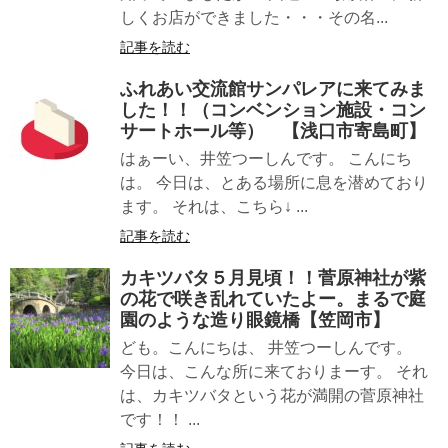
しくお店ができました・・・その名...
記事を読む
ふれあい交流館サンパレアに来てみま
した！！（コンベンション施設・コン
サートホール等） 【浅口市寄島町】
はぁーい、井笠つーしんです。 こんにち
は。 今日は、とある場所に息を潜めており
ます。 それは、こちら↓ ...
記事を読む
カキツバタ５月見頃！！菅原神社が紫
の花で咲き乱れていたよー。まるで庭
園のような造り眼鏡橋【笠岡市】
ども。こんにちは、 井笠つーしんです。
今日は、こんな所に来ておりまーす。 それ
は、カキツバタという花が満開の菅原神社
です！！ ...