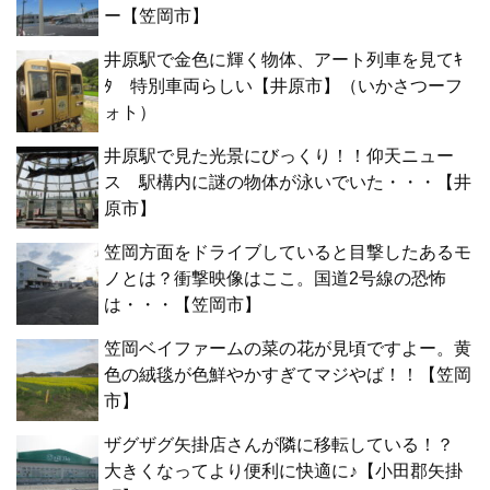
ー【笠岡市】
井原駅で金色に輝く物体、アート列車を見てｷ
ﾀ 特別車両らしい【井原市】（いかさつーフ
ォト）
井原駅で見た光景にびっくり！！仰天ニュー
ス 駅構内に謎の物体が泳いでいた・・・【井
原市】
笠岡方面をドライブしていると目撃したあるモ
ノとは？衝撃映像はここ。国道2号線の恐怖
は・・・【笠岡市】
笠岡ベイファームの菜の花が見頃ですよー。黄
色の絨毯が色鮮やかすぎてマジやば！！【笠岡
市】
ザグザグ矢掛店さんが隣に移転している！？
大きくなってより便利に快適に♪【小田郡矢掛