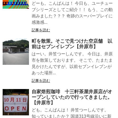
どーも。こんばんは！ 今日も、ユーチュー
ブシリーズとしてご紹介！！ もう、この動
画みました？？？ 奇跡のスーパープレイに
感激感...
記事を読む
町を散策。そこで見つけた空店舗 以
前はセブンイレブン【井原市】
はーい。井笠つーしんです。 今日は、井原
市を散策しております。 そこで、たまたま
見かけたんですが、以前セブンイレブンが
あった場所...
記事を読む
自家焙煎珈琲 十三軒茶屋井原店がオ
ープンしていたので行ってきました。
【井原市】
ども。こんばんは！ 井笠つーしんです。
知っていましたか？ 国道313号線沿いに新