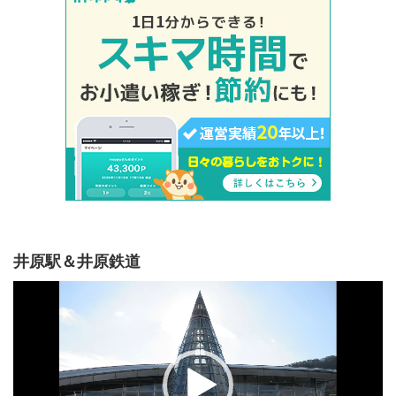
井原駅＆井原鉄道
動
画
プ
レ
ー
ヤ