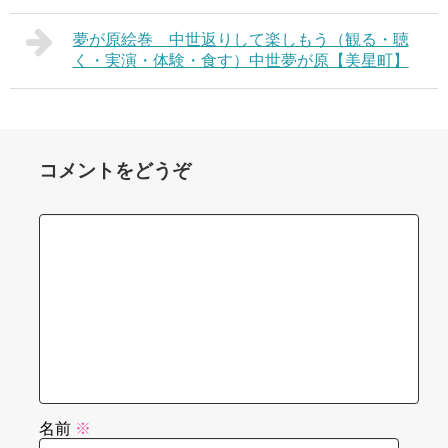
夢が原絵巻 中世返りして楽しもう（観る・聴
く・実演・体験・食す）中世夢が原【美星町】
コメントをどうぞ
名前
※