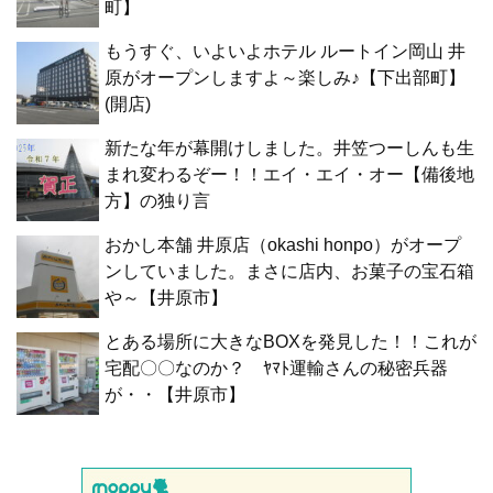
町】
もうすぐ、いよいよホテル ルートイン岡山 井
原がオープンしますよ～楽しみ♪【下出部町】
(開店)
新たな年が幕開けしました。井笠つーしんも生
まれ変わるぞー！！エイ・エイ・オー【備後地
方】の独り言
おかし本舗 井原店（okashi honpo）がオープ
ンしていました。まさに店内、お菓子の宝石箱
や～【井原市】
とある場所に大きなBOXを発見した！！これが
宅配〇〇なのか？ ﾔﾏﾄ運輸さんの秘密兵器
が・・【井原市】