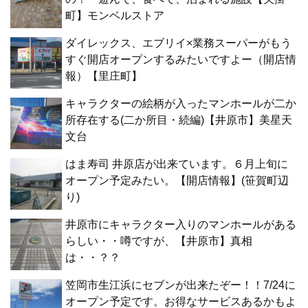
町】モンベルストア
ダイレックス、エブリイ×業務スーパーがもう
すぐ開店オープンするみたいですよー（開店情
報）【里庄町】
キャラクターの絵柄が入ったマンホールが二か
所存在する(二か所目・続編)【井原市】美星天
文台
はま寿司 井原店が出来ています。６月上旬に
オープン予定みたい。【開店情報】(笹賀町辺
り)
井原市にキャラクター入りのマンホールがある
らしい・・噂ですが、【井原市】真相
は・・？？
笠岡市生江浜にセブンが出来たぞー！！7/24に
オープン予定です。お得なサービスあるかもよ