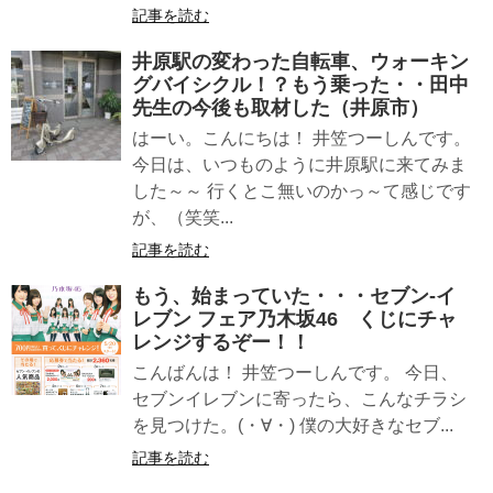
記事を読む
井原駅の変わった自転車、ウォーキン
グバイシクル！？もう乗った・・田中
先生の今後も取材した（井原市）
はーい。こんにちは！ 井笠つーしんです。
今日は、いつものように井原駅に来てみま
した～～ 行くとこ無いのかっ～て感じです
が、（笑笑...
記事を読む
もう、始まっていた・・・セブン-イ
レブン フェア乃木坂46 くじにチャ
レンジするぞー！！
こんばんは！ 井笠つーしんです。 今日、
セブンイレブンに寄ったら、こんなチラシ
を見つけた。(・∀・) 僕の大好きなセブ...
記事を読む