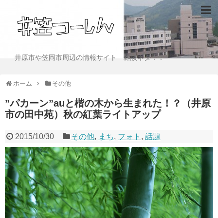
井原市や笠岡市周辺の情報サイト 雑談ネタ！！
ホーム
その他
”パカーン”auと楷の木から生まれた！？（井原
市の田中苑）秋の紅葉ライトアップ
2015/10/30
その他
,
まち
,
フォト
,
話題