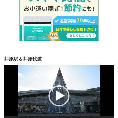
井原駅＆井原鉄道
動
画
プ
レ
ー
ヤ
ー