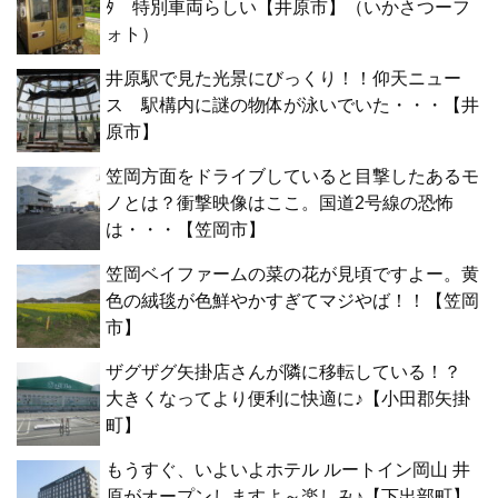
ﾀ 特別車両らしい【井原市】（いかさつーフ
ォト）
井原駅で見た光景にびっくり！！仰天ニュー
ス 駅構内に謎の物体が泳いでいた・・・【井
原市】
笠岡方面をドライブしていると目撃したあるモ
ノとは？衝撃映像はここ。国道2号線の恐怖
は・・・【笠岡市】
笠岡ベイファームの菜の花が見頃ですよー。黄
色の絨毯が色鮮やかすぎてマジやば！！【笠岡
市】
ザグザグ矢掛店さんが隣に移転している！？
大きくなってより便利に快適に♪【小田郡矢掛
町】
もうすぐ、いよいよホテル ルートイン岡山 井
原がオープンしますよ～楽しみ♪【下出部町】