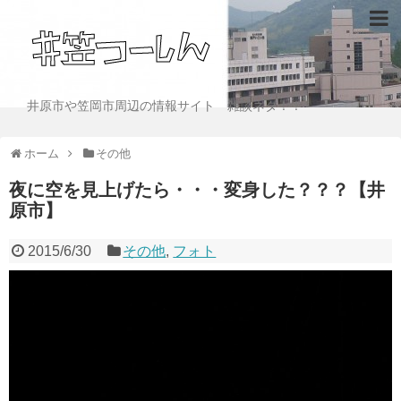
井原市や笠岡市周辺の情報サイト 雑談ネタ！！
ホーム
その他
夜に空を見上げたら・・・変身した？？？【井
原市】
2015/6/30
その他
,
フォト