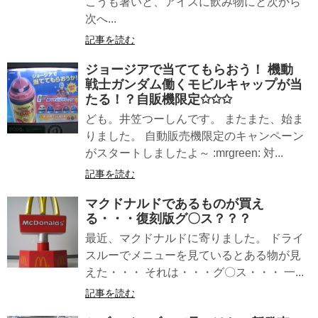
こうも暑いと、アイスに飲み物にと次から
次へ...
記事を読む
ジョージアで当ててもらおう！ 機動
戦士ガンダム働くモビルキャップが当
たる！？自販機限定✩✩✩
ども。井笠つーしんです。 またまた、始ま
りました。 自動販売機限定のキャンペーン
がスタートしましたよ～ :mrgreen: 対...
記事を読む
マクドナルドであるものが買え
る・・・復刻版グ〇ス？？？
最近、マクドナルドに寄りました。 ドライ
スルーでメニューを見ているとある物が見
えた・・・ それは・・・グ〇ス・・・ 一...
記事を読む