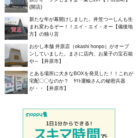
(開店)
新たな年が幕開けしました。井笠つーしんも生
まれ変わるぞー！！エイ・エイ・オー【備後地
方】の独り言
おかし本舗 井原店（okashi honpo）がオープ
ンしていました。まさに店内、お菓子の宝石箱
や～【井原市】
とある場所に大きなBOXを発見した！！これが
宅配〇〇なのか？ ﾔﾏﾄ運輸さんの秘密兵器
が・・【井原市】