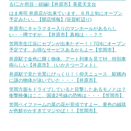
る(二か所目・続編)【井原市】美星天文台
はま寿司 井原店が出来ています。６月上旬にオープン
予定みたい。【開店情報】(笹賀町辺り)
井原市にキャラクター入りのマンホールがあるらし
い・・噂ですが、【井原市】真相は・・？？
笠岡市生江浜にセブンが出来たぞー！！7/24にオープン
予定です。お得なサービスあるかもよー【笠岡市】
井原駅で金色に輝く物体、アート列車を見てｷﾀ 特別車
両らしい【井原市】（いかさつーフォト）
井原駅で見た光景にびっくり！！仰天ニュース 駅構内
に謎の物体が泳いでいた・・・【井原市】
笠岡方面をドライブしていると目撃したあるモノとは？
衝撃映像はここ。国道2号線の恐怖は・・・【笠岡市】
笠岡ベイファームの菜の花が見頃ですよー。黄色の絨毯
が色鮮やかすぎてマジやば！！【笠岡市】