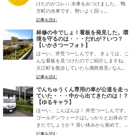
けたのがコレ↓↓ 水車をみつけました。 鴨
方町の水車です。勢いよく回っ...
記事を読む
林修の今でしょ！看板を発見した。環
境を守るのは・・・だれが？いつ？
【いかさつーフォト】
はーい、井笠つーしんです。 きょうは、こ
んな看板を見つけたのでご紹介しますね。
大江町を散歩していたら偶然発見♪ なん...
記事を読む
でんちゅうくん専用の車が公道を走っ
ていた・・・中から出てきたのは！？
【ゆるキャラ】
ほーい、こんばんは！ 井笠つーしんです。
ゴールデンウィークはしっかりとお休みで
きたでしょうか？ 長い休みから覚めて、...
記事を読む