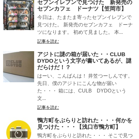
セブンイレブンで見つけた 新発売の
セブンカフェ ドーナツ【笠岡市】
今日は、たまたま寄ったセブンイレブンで
見つけた。 新発売のセブンカフェ ドーナ
ツになります。 初めて見ました。 本...
記事を読む
アジトに謎の箱が届いた・・CLUB
DYDOという文字が書いてあるが、謎
だらけだ！？
はーい、こんばんは！ 井笠つーしんです。
先日、僕のアジトにこんな物が届い
た・・・ 箱には、CULB DYDOという
文...
記事を読む
鴨方町をぶらりと訪れた・・・何かを
見つけた・・・【浅口市鴨方町】
鴨方町をぶらりと訪れた・・・ そこで見つ