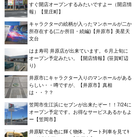
すぐ開店オープンするみたいですよー（開店情
報）【里庄町】
キャラクターの絵柄が入ったマンホールが二か
所存在する(二か所目・続編)【井原市】美星天
文台
はま寿司 井原店が出来ています。６月上旬に
オープン予定みたい。【開店情報】(笹賀町辺
り)
井原市にキャラクター入りのマンホールがある
らしい・・噂ですが、【井原市】真相
は・・？？
笠岡市生江浜にセブンが出来たぞー！！7/24に
オープン予定です。お得なサービスあるかもよ
ー【笠岡市】
井原駅で金色に輝く物体、アート列車を見てｷ