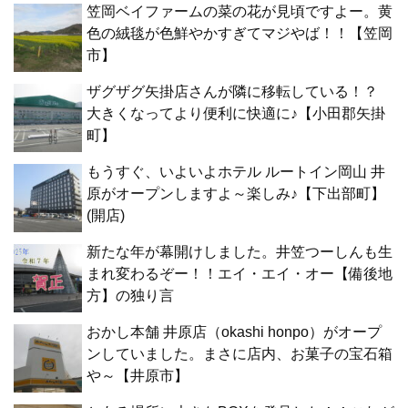
笠岡ベイファームの菜の花が見頃ですよー。黄
色の絨毯が色鮮やかすぎてマジやば！！【笠岡
市】
ザグザグ矢掛店さんが隣に移転している！？
大きくなってより便利に快適に♪【小田郡矢掛
町】
もうすぐ、いよいよホテル ルートイン岡山 井
原がオープンしますよ～楽しみ♪【下出部町】
(開店)
新たな年が幕開けしました。井笠つーしんも生
まれ変わるぞー！！エイ・エイ・オー【備後地
方】の独り言
おかし本舗 井原店（okashi honpo）がオープ
ンしていました。まさに店内、お菓子の宝石箱
や～【井原市】