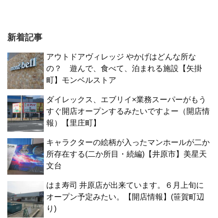
新着記事
アウトドアヴィレッジ やかげはどんな所な
の？ 遊んで、食べて、泊まれる施設【矢掛
町】モンベルストア
ダイレックス、エブリイ×業務スーパーがもう
すぐ開店オープンするみたいですよー（開店情
報）【里庄町】
キャラクターの絵柄が入ったマンホールが二か
所存在する(二か所目・続編)【井原市】美星天
文台
はま寿司 井原店が出来ています。６月上旬に
オープン予定みたい。【開店情報】(笹賀町辺
り)