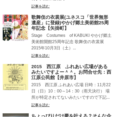
記事を読む
歌舞伎の衣裳展(ユネスコ「世界無形
遺産」に登録)やかげ郷土美術館25周
年記念【矢掛町】
Stage Costumes of KABUKI やかげ郷土
美術館開館25周年記念 歌舞伎の衣裳展
2015年10月3日（土）...
記事を読む
2015 西江原 ふれあい広場がある
みたいですよー＾＾。お問合せ先：西
江原公民館【井原市】
2015 西江原 ふれあい広場 日時：11月22
日（日）10：00～14：30（雨天決行） 場
所が特定されてないみたいですので下記...
記事を読む
ちょっぴりだけ夢を叶える？そんな企