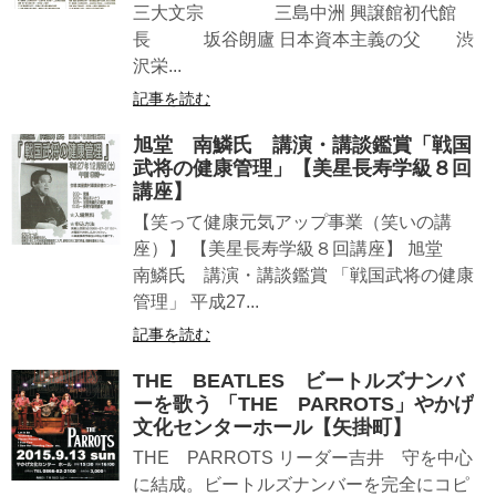
三大文宗 三島中洲 興譲館初代館
長 坂谷朗廬 日本資本主義の父 渋
沢栄...
記事を読む
旭堂 南鱗氏 講演・講談鑑賞「戦国
武将の健康管理」【美星長寿学級８回
講座】
【笑って健康元気アップ事業（笑いの講
座）】 【美星長寿学級８回講座】 旭堂
南鱗氏 講演・講談鑑賞 「戦国武将の健康
管理」 平成27...
記事を読む
THE BEATLES ビートルズナンバ
ーを歌う 「THE PARROTS」やかげ
文化センターホール【矢掛町】
THE PARROTS リーダー吉井 守を中心
に結成。ビートルズナンバーを完全にコピ