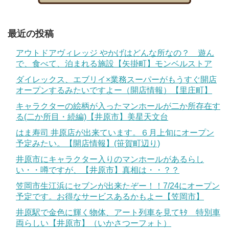
最近の投稿
アウトドアヴィレッジ やかげはどんな所なの？ 遊ん
で、食べて、泊まれる施設【矢掛町】モンベルストア
ダイレックス、エブリイ×業務スーパーがもうすぐ開店
オープンするみたいですよー（開店情報）【里庄町】
キャラクターの絵柄が入ったマンホールが二か所存在す
る(二か所目・続編)【井原市】美星天文台
はま寿司 井原店が出来ています。６月上旬にオープン
予定みたい。【開店情報】(笹賀町辺り)
井原市にキャラクター入りのマンホールがあるらし
い・・噂ですが、【井原市】真相は・・？？
笠岡市生江浜にセブンが出来たぞー！！7/24にオープン
予定です。お得なサービスあるかもよー【笠岡市】
井原駅で金色に輝く物体、アート列車を見てｷﾀ 特別車
両らしい【井原市】（いかさつーフォト）