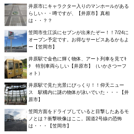
井原市にキャラクター入りのマンホールがある
らしい・・噂ですが、【井原市】真相
は・・？？
笠岡市生江浜にセブンが出来たぞー！！7/24に
オープン予定です。お得なサービスあるかもよ
ー【笠岡市】
井原駅で金色に輝く物体、アート列車を見てｷ
ﾀ 特別車両らしい【井原市】（いかさつーフ
ォト）
井原駅で見た光景にびっくり！！仰天ニュー
ス 駅構内に謎の物体が泳いでいた・・・【井
原市】
笠岡方面をドライブしていると目撃したあるモ
ノとは？衝撃映像はここ。国道2号線の恐怖
は・・・【笠岡市】