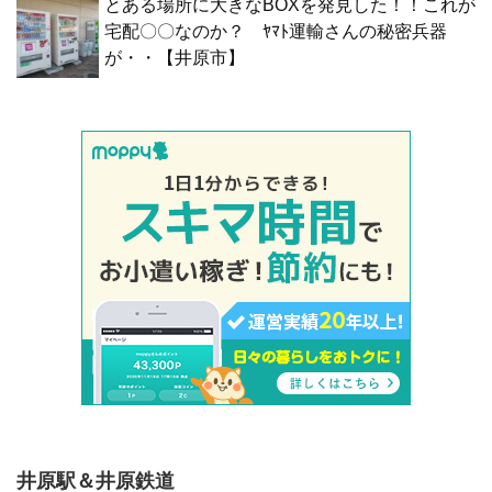
とある場所に大きなBOXを発見した！！これが
宅配〇〇なのか？ ﾔﾏﾄ運輸さんの秘密兵器
が・・【井原市】
井原駅＆井原鉄道