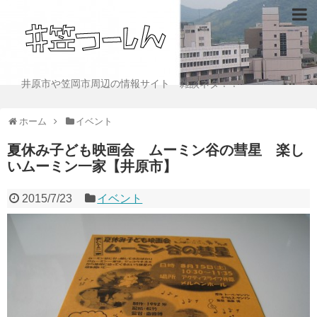
井原市や笠岡市周辺の情報サイト 雑談ネタ！！
ホーム
イベント
夏休み子ども映画会 ムーミン谷の彗星 楽し
いムーミン一家【井原市】
2015/7/23
イベント