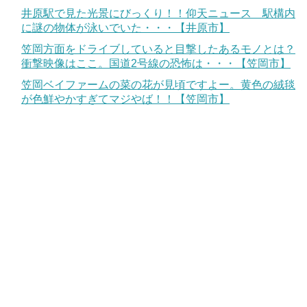
井原駅で見た光景にびっくり！！仰天ニュース 駅構内
に謎の物体が泳いでいた・・・【井原市】
笠岡方面をドライブしていると目撃したあるモノとは？
衝撃映像はここ。国道2号線の恐怖は・・・【笠岡市】
笠岡ベイファームの菜の花が見頃ですよー。黄色の絨毯
が色鮮やかすぎてマジやば！！【笠岡市】