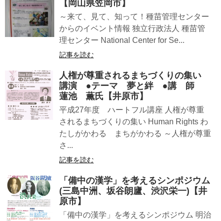
【岡山県笠岡市】
～来て、見て、知って！種苗管理センター
からのイベント情報 独立行政法人 種苗管
理センター National Center for Se...
記事を読む
人権が尊重されるまちづくりの集い
講演 ●テーマ 夢と絆 ●講 師
蓮池 薫氏【井原市】
平成27年度 ハートフル講座 人権が尊重
されるまちづくりの集い Human Rights わ
たしがかわる まちがかわる ～人権が尊重
さ...
記事を読む
「備中の漢学」を考えるシンポジウム
(三島中洲、坂谷朗廬、渋沢栄一)【井
原市】
「備中の漢学」を考えるシンポジウム 明治