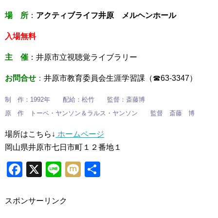
場 所
：
アクティブライフ井原 メルヘンホール
入場無料
主 催
：井原市立視聴覚ライブラリー
お問合せ
：
井原市教育委員会生涯学習課（☎63-3347）
制 作：1992年 配給：松竹 監督：斎藤博
原 作 トーベ・ヤンソン＆ラルス・ヤンソン 監督 斎藤 博
場所はこちら↓
ホームページ
岡山県井原市七日市町１２番地１
Facebook
X
Line
Mixi
共
有
スポンサーリンク