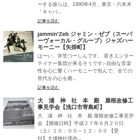
ーする彼らは、1990年4月、東京・六本木
「キャバ...
記事を読む
jammin’Zeb ジャミン・ゼブ（スーパ
ーヴォーカル・グループ）ジャズハー
モーニー【矢掛町】
はーい、井笠つーしんです。 若きエンター
テイナー集団が来るそうです♪ 自由な音楽
性を心に響くハーモニーで包んで、全ての
世代をの心を癒...
記事を読む
大 浦 神 社 本 殿 屋根改修工
事見学会【浅口市寄島町】
大 浦 神 社 本 殿 屋根改修工事見学
会 【開催日時】平成２７年６月２０日
（土）１０：００～１２：００ 【受
付】大浦神社境内...