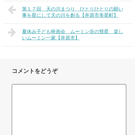
第１７回 天の川まつり ひとりひとりの願い
事を星にして天の川を創る【井原市美星町】
夏休み子ども映画会 ムーミン谷の彗星 楽し
いムーミン一家【井原市】
コメントをどうぞ