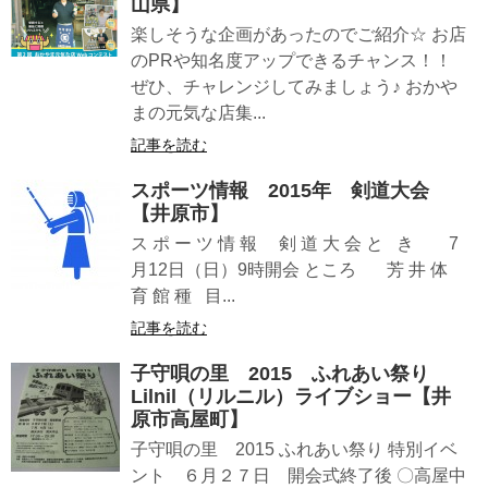
山県】
楽しそうな企画があったのでご紹介☆ お店
のPRや知名度アップできるチャンス！！
ぜひ、チャレンジしてみましょう♪ おかや
まの元気な店集...
記事を読む
スポーツ情報 2015年 剣道大会
【井原市】
ス ポ ー ツ 情 報 剣 道 大 会 と き 7
月12日（日）9時開会 ところ 芳 井 体
育 館 種 目...
記事を読む
子守唄の里 2015 ふれあい祭り
Lilnil（リルニル）ライブショー【井
原市高屋町】
子守唄の里 2015 ふれあい祭り 特別イベ
ント ６月２７日 開会式終了後 〇高屋中