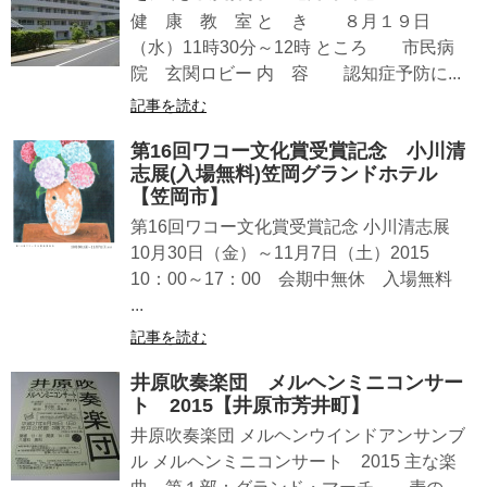
健 康 教 室 と き ８月１９日
（水）11時30分～12時 ところ 市民病
院 玄関ロビー 内 容 認知症予防に...
記事を読む
第16回ワコー文化賞受賞記念 小川清
志展(入場無料)笠岡グランドホテル
【笠岡市】
第16回ワコー文化賞受賞記念 小川清志展
10月30日（金）～11月7日（土）2015
10：00～17：00 会期中無休 入場無料
...
記事を読む
井原吹奏楽団 メルヘンミニコンサー
ト 2015【井原市芳井町】
井原吹奏楽団 メルヘンウインドアンサンブ
ル メルヘンミニコンサート 2015 主な楽