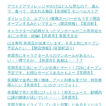
アウトドアヴィレッジ やかげはどんな所なの？ 遊ん
で、食べて、泊まれる施設【矢掛町】モンベルストア
ダイレックス、エブリイ×業務スーパーがもうすぐ開店
オープンするみたいですよー（開店情報）【里庄町】
キャラクターの絵柄が入ったマンホールが二か所存在す
る(二か所目・続編)【井原市】美星天文台
はま寿司 井原店が出来ています。６月上旬にオープン
予定みたい。【開店情報】(笹賀町辺り)
井原市にキャラクター入りのマンホールがあるらし
い・・噂ですが、【井原市】真相は・・？？
笠岡市生江浜にセブンが出来たぞー！！7/24にオープン
予定です。お得なサービスあるかもよー【笠岡市】
井原駅で金色に輝く物体、アート列車を見てｷﾀ 特別車
両らしい【井原市】（いかさつーフォト）
井原駅で見た光景にびっくり！！仰天ニュース 駅構内
に謎の物体が泳いでいた・・・【井原市】
笠岡方面をドライブしていると目撃したあるモノとは？