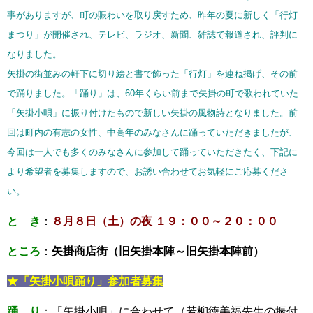
事がありますが、町の賑わいを取り戻すため、昨年の夏に新しく「行灯
まつり」が開催され、テレビ、ラジオ、新聞、雑誌で報道され、評判に
なりました。
矢掛の街並みの軒下に切り絵と書で飾った「行灯」を連ね掲げ、その前
で踊りました。「踊り」は、60年くらい前まで矢掛の町で歌われていた
「矢掛小唄」に振り付けたもので新しい矢掛の風物詩となりました。前
回は町内の有志の女性、中高年のみなさんに踊っていただきましたが、
今回は一人でも多くのみなさんに参加して踊っていただきたく、下記に
より希望者を募集しますので、お誘い合わせてお気軽にご応募くださ
い。
と き
：
８月８日（土）の夜 １９：００～２０：００
ところ
：
矢掛商店街（旧矢掛本陣～旧矢掛本陣前）
★「矢掛小唄踊り」参加者募集
踊 り
：「矢掛小唄」に合わせて（若柳徳美福先生の振付