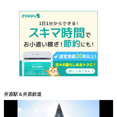
井原駅＆井原鉄道
動
画
プ