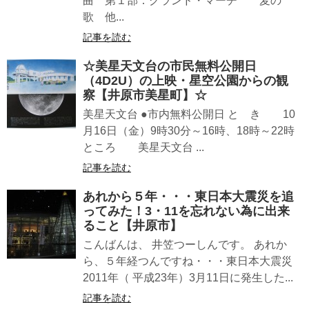
曲 第１部：グランド・マーチ 麦の
歌 他...
記事を読む
☆美星天文台の市民無料公開日
（4D2U）の上映・星空公園からの観
察【井原市美星町】☆
美星天文台 ●市内無料公開日 と き 10
月16日（金）9時30分～16時、18時～22時
ところ 美星天文台 ...
記事を読む
あれから５年・・・東日本大震災を追
ってみた！3・11を忘れない為に出来
ること【井原市】
こんばんは、 井笠つーしんです。 あれか
ら、５年経つんですね・・・東日本大震災
2011年（ 平成23年）3月11日に発生した...
記事を読む