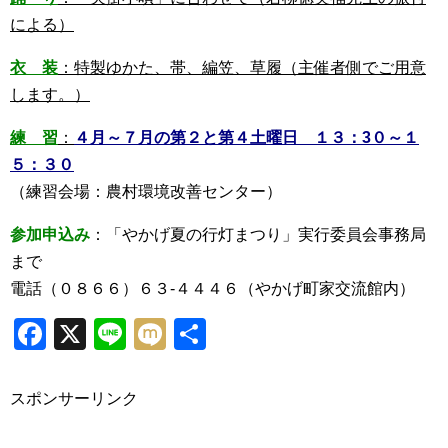
による）
衣 装
：特製ゆかた、帯、編笠、草履（主催者側でご用意
します。）
練 習
：
４月～７月の第２と第４土曜日 １３：3０～１
５：３０
（練習会場：農村環境改善センター）
参加申込み
：「やかげ夏の行灯まつり」実行委員会事務局
まで
電話（０８６６）６３-４４４６（やかげ町家交流館内）
Facebook
X
Line
Mixi
共
有
スポンサーリンク