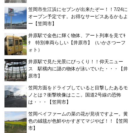
笠岡市生江浜にセブンが出来たぞー！！7/24に
オープン予定です。お得なサービスあるかもよ
ー【笠岡市】
井原駅で金色に輝く物体、アート列車を見てｷ
ﾀ 特別車両らしい【井原市】（いかさつーフ
ォト）
井原駅で見た光景にびっくり！！仰天ニュー
ス 駅構内に謎の物体が泳いでいた・・・【井
原市】
笠岡方面をドライブしていると目撃したあるモ
ノとは？衝撃映像はここ。国道2号線の恐怖
は・・・【笠岡市】
笠岡ベイファームの菜の花が見頃ですよー。黄
色の絨毯が色鮮やかすぎてマジやば！！【笠岡
市】