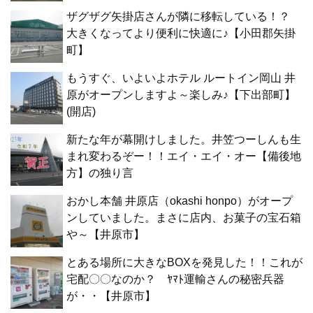
ザグザグ矢掛店さんが隣に移転している！？
大きくなってより便利に快適に♪【小田郡矢掛
町】
もうすぐ、いよいよホテル ルートイン岡山 井
原がオープンしますよ～楽しみ♪【下出部町】
(開店)
新たな年が幕開けしました。井笠つーしんも生
まれ変わるぞー！！エイ・エイ・オー【備後地
方】の独り言
おかし本舗 井原店（okashi honpo）がオープ
ンしていました。まさに店内、お菓子の宝石箱
や～【井原市】
とある場所に大きなBOXを発見した！！これが
宅配〇〇なのか？ ﾔﾏﾄ運輸さんの秘密兵器
が・・【井原市】