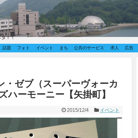
ネタ！！
話題
フォト
イベント
まち
公共のサービス
求人
広告
ジャミン・ゼブ（スーパーヴォーカ
ズハーモーニー【矢掛町】
2015/12/4
イベント