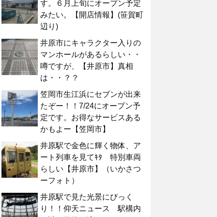
す。６月上旬にオープン予定
みたい。【開店情報】(笹賀町
辺り)
井原市にキャラクター入りの
マンホールがあるらしい・・
噂ですが、【井原市】真相
は・・？？
笠岡市生江浜にセブンが出来
たぞー！！7/24にオープン予
定です。お得なサービスある
かもよー【笠岡市】
井原駅で金色に輝く物体、ア
ート列車を見てｷﾀ 特別車両
らしい【井原市】（いかさつ
ーフォト）
井原駅で見た光景にびっく
り！！仰天ニュース 駅構内