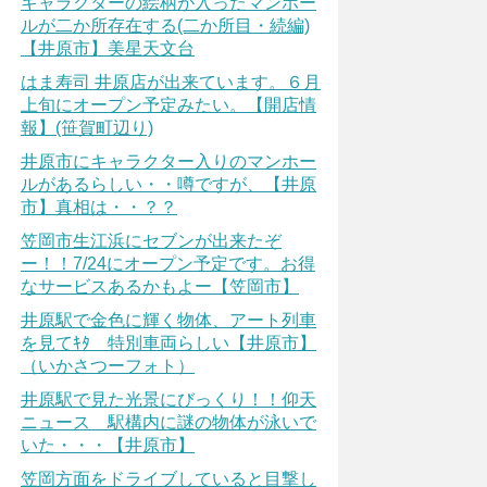
キャラクターの絵柄が入ったマンホー
ルが二か所存在する(二か所目・続編)
【井原市】美星天文台
はま寿司 井原店が出来ています。６月
上旬にオープン予定みたい。【開店情
報】(笹賀町辺り)
井原市にキャラクター入りのマンホー
ルがあるらしい・・噂ですが、【井原
市】真相は・・？？
笠岡市生江浜にセブンが出来たぞ
ー！！7/24にオープン予定です。お得
なサービスあるかもよー【笠岡市】
井原駅で金色に輝く物体、アート列車
を見てｷﾀ 特別車両らしい【井原市】
（いかさつーフォト）
井原駅で見た光景にびっくり！！仰天
ニュース 駅構内に謎の物体が泳いで
いた・・・【井原市】
笠岡方面をドライブしていると目撃し