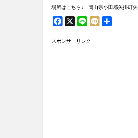
場所はこちら↓ 岡山県小田郡矢掛町矢掛2
Facebook
X
Line
Mixi
共
有
スポンサーリンク