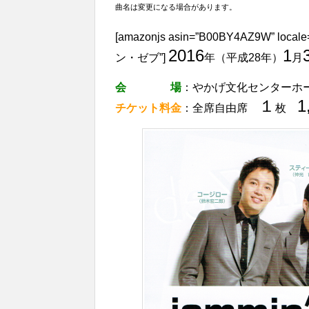
曲名は変更になる場合があります。
[amazonjs asin=”B00BY4AZ9W” 
2016
1
ン・ゼブ”]
年（平成28年）
月
会 場
：やかげ文化センターホ
１
1
チケット料金
：全席自由席
枚