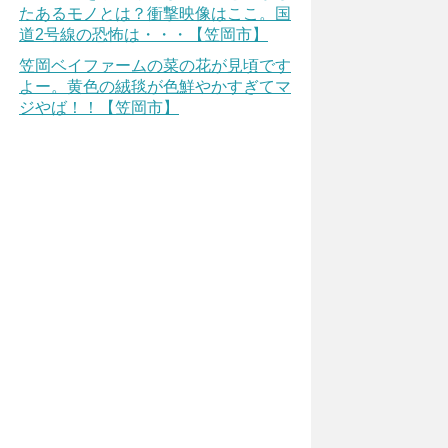
たあるモノとは？衝撃映像はここ。国
道2号線の恐怖は・・・【笠岡市】
笠岡ベイファームの菜の花が見頃です
よー。黄色の絨毯が色鮮やかすぎてマ
ジやば！！【笠岡市】