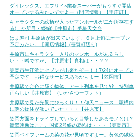
ダイレックス、エブリイ×業務スーパーがもうすぐ開店
オープンするみたいですよー（開店情報）【里庄町】
キャラクターの絵柄が入ったマンホールが二か所存在す
る(二か所目・続編)【井原市】美星天文台
はま寿司 井原店が出来ています。６月上旬にオープン
予定みたい。【開店情報】(笹賀町辺り)
井原市にキャラクター入りのマンホールがあるらし
い・・噂ですが、【井原市】真相は・・？？
笠岡市生江浜にセブンが出来たぞー！！7/24にオープン
予定です。お得なサービスあるかもよー【笠岡市】
井原駅で金色に輝く物体、アート列車を見てｷﾀ 特別車
両らしい【井原市】（いかさつーフォト）
井原駅で見た光景にびっくり！！仰天ニュース 駅構内
に謎の物体が泳いでいた・・・【井原市】
笠岡方面をドライブしていると目撃したあるモノとは？
衝撃映像はここ。国道2号線の恐怖は・・・【笠岡市】
笠岡ベイファームの菜の花が見頃ですよー。黄色の絨毯