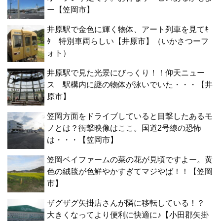
ー【笠岡市】
井原駅で金色に輝く物体、アート列車を見てｷ
ﾀ 特別車両らしい【井原市】（いかさつーフ
ォト）
井原駅で見た光景にびっくり！！仰天ニュー
ス 駅構内に謎の物体が泳いでいた・・・【井
原市】
笠岡方面をドライブしていると目撃したあるモ
ノとは？衝撃映像はここ。国道2号線の恐怖
は・・・【笠岡市】
笠岡ベイファームの菜の花が見頃ですよー。黄
色の絨毯が色鮮やかすぎてマジやば！！【笠岡
市】
ザグザグ矢掛店さんが隣に移転している！？
大きくなってより便利に快適に♪【小田郡矢掛