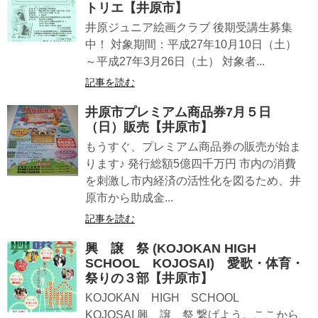
トリエ【井原市】
井原ジュニア絵画クラブ 後期受講生募集
中！ 対象期間：平成27年10月10日（土）
～平成27年3月26日（土） 対象者...
記事を読む
井原市プレミアム商品券7月５日
（日）販売【井原市】
もうすぐ、プレミアム商品券の販売が始ま
ります♪ 発行総額5億四千万円 市内の消費
を刺激し市内経済の活性化を図るため、井
原市から助成金...
記事を読む
興 譲 祭 (KOJOKAN HIGH
SCHOOL KOJOSAI) 愛歌・体育・
祭りの３部【井原市】
KOJOKAN HIGH SCHOOL
KOJOSAI 興 譲 祭 繋げよう。ここから