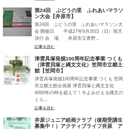
第24回 ぶどうの里 ふれあいマラソ
ン大会【井原市】
第24回 ぶどうの里 ふれあいマラソン大
会 開催日 平成27年9月20日（日）雨天
決行 会 場 井原市立青野...
記事を読む
津雲具塚発掘100周年記念事業 つくも
（津雲貝塚と縄文文化）笠岡市立郷土
館【笠岡市】
津雲具塚発掘100周年記念事業 つくも 笠岡
市立郷土館企画展 津雲貝塚と縄文文化
4000年の時を超えて！今よみがえる縄文の
くら...
記事を読む
井原ジュニア絵画クラブ（後期受講生
募集中！）アクティブライフ井原 ア