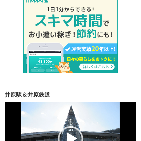
井原駅＆井原鉄道
動
画
プ
レ
ー
ヤ