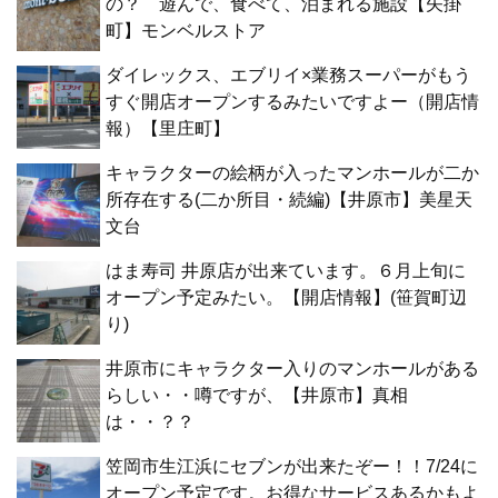
の？ 遊んで、食べて、泊まれる施設【矢掛
町】モンベルストア
ダイレックス、エブリイ×業務スーパーがもう
すぐ開店オープンするみたいですよー（開店情
報）【里庄町】
キャラクターの絵柄が入ったマンホールが二か
所存在する(二か所目・続編)【井原市】美星天
文台
はま寿司 井原店が出来ています。６月上旬に
オープン予定みたい。【開店情報】(笹賀町辺
り)
井原市にキャラクター入りのマンホールがある
らしい・・噂ですが、【井原市】真相
は・・？？
笠岡市生江浜にセブンが出来たぞー！！7/24に
オープン予定です。お得なサービスあるかもよ