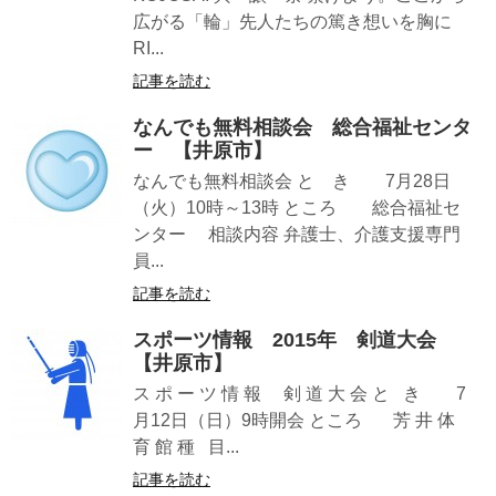
広がる「輪」先人たちの篤き想いを胸に
RI...
記事を読む
なんでも無料相談会 総合福祉センタ
ー 【井原市】
なんでも無料相談会 と き 7月28日
（火）10時～13時 ところ 総合福祉セ
ンター 相談内容 弁護士、介護支援専門
員...
記事を読む
スポーツ情報 2015年 剣道大会
【井原市】
ス ポ ー ツ 情 報 剣 道 大 会 と き 7
月12日（日）9時開会 ところ 芳 井 体
育 館 種 目...
記事を読む