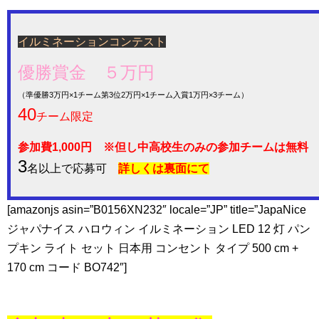
イルミネーションコンテスト
優勝賞金 ５万円
（準優勝3万円×1チーム第3位2万円×1チーム入賞1万円×3チーム）
40
チーム限定
参加費1,000円 ※但し中高校生のみの参加チームは無料
3
名以上で応募可
詳しくは裏面にて
[amazonjs asin=”B0156XN232″ locale=”JP” title=”JapaNice
ジャパナイス ハロウィン イルミネーション LED 12 灯 パン
プキン ライト セット 日本用 コンセント タイプ 500 cm +
170 cm コード BO742″]