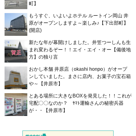
町】
もうすぐ、いよいよホテル ルートイン岡山 井
原がオープンしますよ～楽しみ♪【下出部町】
(開店)
新たな年が幕開けしました。井笠つーしんも生
まれ変わるぞー！！エイ・エイ・オー【備後地
方】の独り言
おかし本舗 井原店（okashi honpo）がオープ
ンしていました。まさに店内、お菓子の宝石箱
や～【井原市】
とある場所に大きなBOXを発見した！！これが
宅配〇〇なのか？ ﾔﾏﾄ運輸さんの秘密兵器
が・・【井原市】