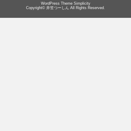
WordPress Theme
Simplicity
Copyright©
井笠つーしん
All Rights Reserved.