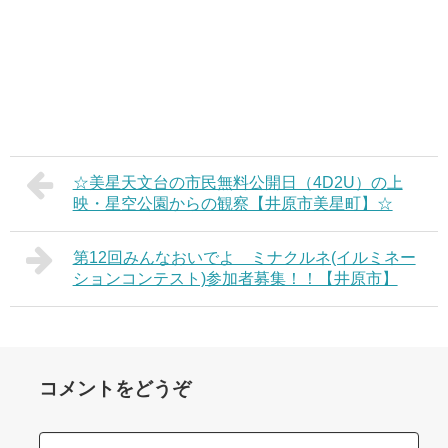
☆美星天文台の市民無料公開日（4D2U）の上
映・星空公園からの観察【井原市美星町】☆
第12回みんなおいでよ ミナクルネ(イルミネー
ションコンテスト)参加者募集！！【井原市】
コメントをどうぞ