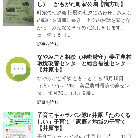
し） かもがた町家公園【鴨方町】
町家の七夕会 旧暦の七夕にあわせ、みんな
の願いを短冊に書き、七夕のお話を聞きな
がら、みんなでそうめん流しをします。
日 時：８月...
記事を読む
なやみごと相談（秘密厳守）美星農村
環境改善センターと総合福祉センター
【井原市】
なやみごと相談 とき・ところ *8月18日
（火）9時～12時 美星農村環境改善セン
ター *8月20日（木）9時...
記事を読む
子育てキャラバン隊in井原「たのくる
しい」子育て「家庭と地域の子育て」
【井原市】
子育てキャラバン隊in井原 日 時 10月