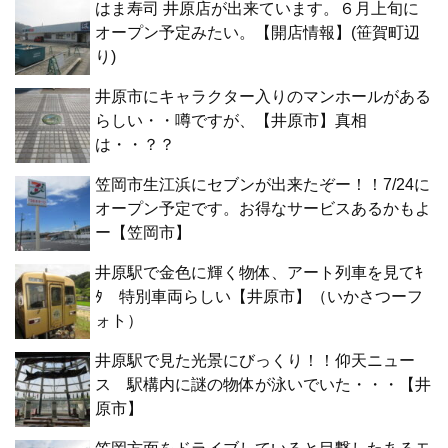
はま寿司 井原店が出来ています。６月上旬に
オープン予定みたい。【開店情報】(笹賀町辺
り)
井原市にキャラクター入りのマンホールがある
らしい・・噂ですが、【井原市】真相
は・・？？
笠岡市生江浜にセブンが出来たぞー！！7/24に
オープン予定です。お得なサービスあるかもよ
ー【笠岡市】
井原駅で金色に輝く物体、アート列車を見てｷ
ﾀ 特別車両らしい【井原市】（いかさつーフ
ォト）
井原駅で見た光景にびっくり！！仰天ニュー
ス 駅構内に謎の物体が泳いでいた・・・【井
原市】