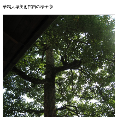
華鴒大塚美術館内の様子③