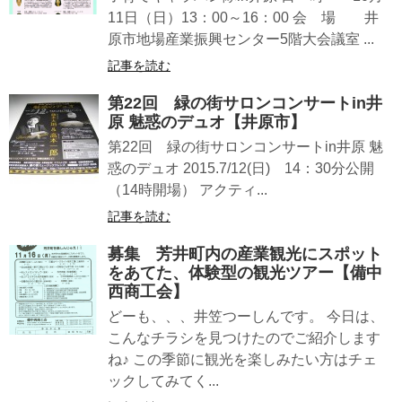
11日（日）13：00～16：00 会 場 井
原市地場産業振興センター5階大会議室 ...
記事を読む
第22回 緑の街サロンコンサートin井
原 魅惑のデュオ【井原市】
第22回 緑の街サロンコンサートin井原 魅
惑のデュオ 2015.7/12(日) 14：30分公開
（14時開場） アクティ...
記事を読む
募集 芳井町内の産業観光にスポット
をあてた、体験型の観光ツアー【備中
西商工会】
どーも、、、井笠つーしんです。 今日は、
こんなチラシを見つけたのでご紹介します
ね♪ この季節に観光を楽しみたい方はチェ
ックしてみてく...