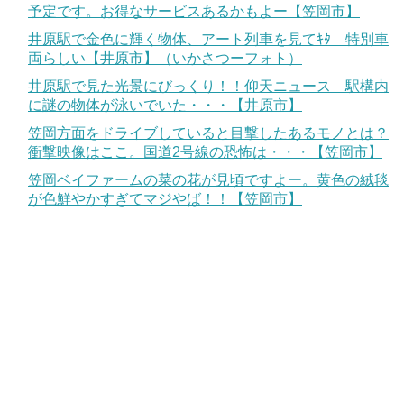
予定です。お得なサービスあるかもよー【笠岡市】
井原駅で金色に輝く物体、アート列車を見てｷﾀ 特別車
両らしい【井原市】（いかさつーフォト）
井原駅で見た光景にびっくり！！仰天ニュース 駅構内
に謎の物体が泳いでいた・・・【井原市】
笠岡方面をドライブしていると目撃したあるモノとは？
衝撃映像はここ。国道2号線の恐怖は・・・【笠岡市】
笠岡ベイファームの菜の花が見頃ですよー。黄色の絨毯
が色鮮やかすぎてマジやば！！【笠岡市】