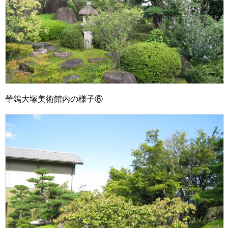
華鴒大塚美術館内の様子⑥