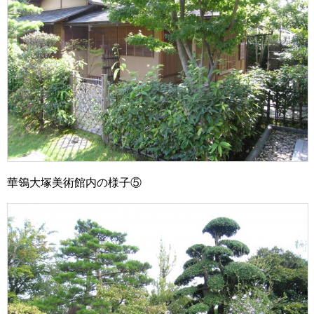
華鴒大塚美術館内の様子⑤