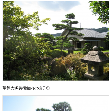
華鴒大塚美術館内の様子①