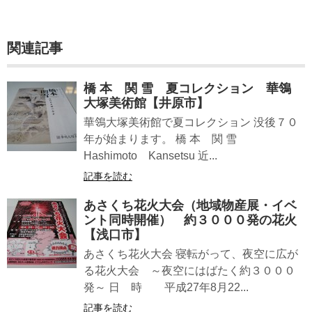
関連記事
橋 本 関 雪 夏コレクション 華鴒
大塚美術館【井原市】
華鴒大塚美術館で夏コレクション 没後７０
年が始まります。 橋 本 関 雪
Hashimoto Kansetsu 近...
記事を読む
あさくち花火大会（地域物産展・イベ
ント同時開催） 約３０００発の花火
【浅口市】
あさくち花火大会 寝転がって、夜空に広が
る花火大会 ～夜空にはばたく約３０００
発～ 日 時 平成27年8月22...
記事を読む