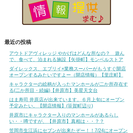
最近の投稿
アウトドアヴィレッジ やかげはどんな所なの？ 遊ん
で、食べて、泊まれる施設【矢掛町】モンベルストア
ダイレックス、エブリイ×業務スーパーがもうすぐ開店
オープンするみたいですよー（開店情報）【里庄町】
キャラクターの絵柄が入ったマンホールが二か所存在す
る(二か所目・続編)【井原市】美星天文台
はま寿司 井原店が出来ています。６月上旬にオープン
予定みたい。【開店情報】(笹賀町辺り)
井原市にキャラクター入りのマンホールがあるらし
い・・噂ですが、【井原市】真相は・・？？
笠岡市生江浜にセブンが出来たぞー！！7/24にオープン