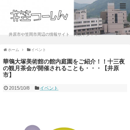
井原市や笠岡市周辺の情報サイト 雑談ネタ！！
ホーム
イベント
華鴒大塚美術館の館内庭園をご紹介！！十三夜
の観月茶会が開催されることも・・・【井原
市】
2015/10/8
イベント