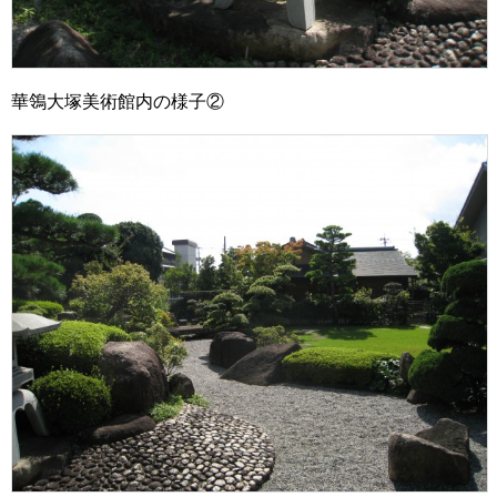
華鴒大塚美術館内の様子②