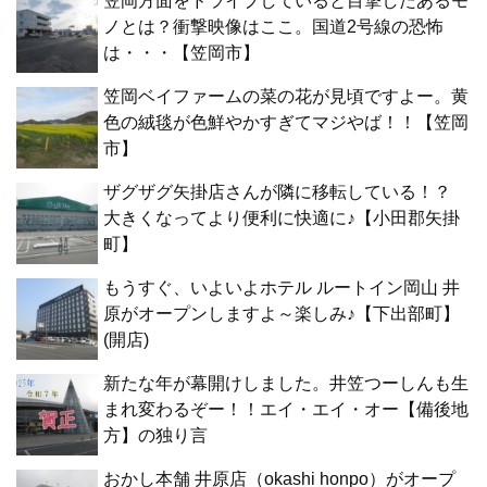
笠岡方面をドライブしていると目撃したあるモ
ノとは？衝撃映像はここ。国道2号線の恐怖
は・・・【笠岡市】
笠岡ベイファームの菜の花が見頃ですよー。黄
色の絨毯が色鮮やかすぎてマジやば！！【笠岡
市】
ザグザグ矢掛店さんが隣に移転している！？
大きくなってより便利に快適に♪【小田郡矢掛
町】
もうすぐ、いよいよホテル ルートイン岡山 井
原がオープンしますよ～楽しみ♪【下出部町】
(開店)
新たな年が幕開けしました。井笠つーしんも生
まれ変わるぞー！！エイ・エイ・オー【備後地
方】の独り言
おかし本舗 井原店（okashi honpo）がオープ