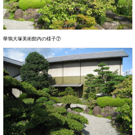
華鴒大塚美術館内の様子⑦