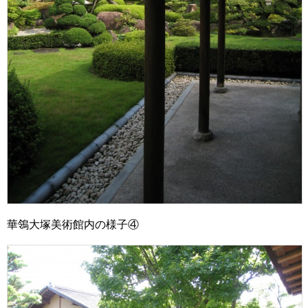
華鴒大塚美術館内の様子④