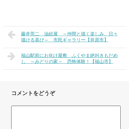
藤井莞二 油絵展 ～仲間と描く楽しみ、日々
描ける喜び～ 市民ギャラリー【井原市】
福山駅前にお化け屋敷 ふくやま絶叫きもだめ
し ～みどりの家～ 恐怖体験！【福山市】
コメントをどうぞ