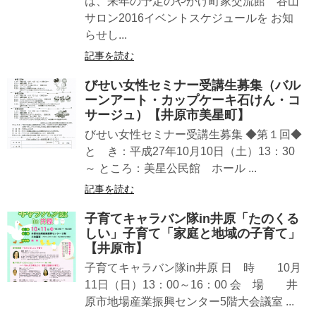
は、来年の予定のやかげ町家交流館 谷山
サロン2016イベントスケジュールを お知
らせし...
記事を読む
びせい女性セミナー受講生募集（バル
ーンアート・カップケーキ石けん・コ
サージュ）【井原市美星町】
びせい女性セミナー受講生募集 ◆第１回◆
と き：平成27年10月10日（土）13：30
～ ところ：美星公民館 ホール ...
記事を読む
子育てキャラバン隊in井原「たのくる
しい」子育て「家庭と地域の子育て」
【井原市】
子育てキャラバン隊in井原 日 時 10月
11日（日）13：00～16：00 会 場 井
原市地場産業振興センター5階大会議室 ...