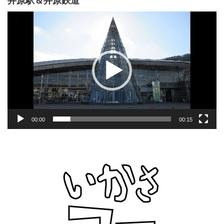
井原駅＆井原鉄道
動
画
プ
レ
ー
ヤ
ー
00:00
00:15