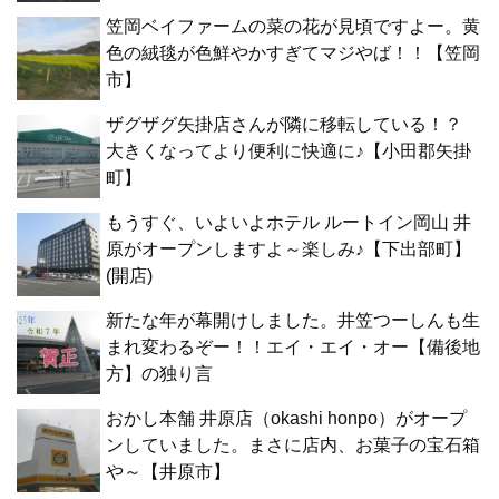
笠岡ベイファームの菜の花が見頃ですよー。黄
色の絨毯が色鮮やかすぎてマジやば！！【笠岡
市】
ザグザグ矢掛店さんが隣に移転している！？
大きくなってより便利に快適に♪【小田郡矢掛
町】
もうすぐ、いよいよホテル ルートイン岡山 井
原がオープンしますよ～楽しみ♪【下出部町】
(開店)
新たな年が幕開けしました。井笠つーしんも生
まれ変わるぞー！！エイ・エイ・オー【備後地
方】の独り言
おかし本舗 井原店（okashi honpo）がオープ
ンしていました。まさに店内、お菓子の宝石箱
や～【井原市】