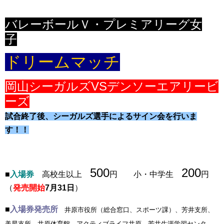
バレーボールＶ・プレミアリーグ女
子
ドリームマッチ
岡山シーガルズVSデンソーエアリービ
ーズ
試合終了後、シーガルズ選手によるサイン会を行いま
す！！
500
200
■
入場券
高校生以上
円 小・中学生
円
（
発売開始
7月31日
）
■
入場券発売所
井原市役所（総合窓口、スポーツ課）、芳井支所、
美星支所、井原体育館、アクティブライフ井原、芳井生涯学習センタ