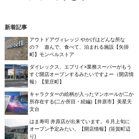
新着記事
アウトドアヴィレッジ やかげはどんな所な
の？ 遊んで、食べて、泊まれる施設【矢掛
町】モンベルストア
ダイレックス、エブリイ×業務スーパーがもう
すぐ開店オープンするみたいですよー（開店情
報）【里庄町】
キャラクターの絵柄が入ったマンホールが二か
所存在する(二か所目・続編)【井原市】美星天
文台
はま寿司 井原店が出来ています。６月上旬に
オープン予定みたい。【開店情報】(笹賀町辺
り)