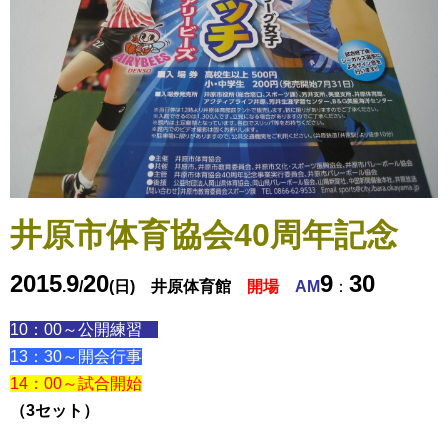
井原市体育協会40周年記念
2015
9
20
9
30
.
/
(日)
井原体育館
開場
AM
：
10：00～公開練習
13：30～開会行事
14：00～試合開始
（3セット）