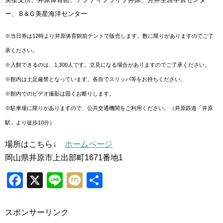
ー、Ｂ&
Ｇ美星海洋センター
※当日券は12時より井原体育館前テントで販売します。数に限りがありますのでご了
承ください。
※入館できるのは、1,300人です。立見になる場合がありますのでご了承ください。
※館内は土足厳禁となっています。各自でスリッパ等をお持ちください。
※館内でのビデオ撮影は固くお断りします。
※駐車場に限りがありますので、公共交通機関をご利用ください。（井原鉄道「井原
駅」より徒歩10分）
場所はこちら↓
ホームページ
岡山県井原市上出部町1671番地1
Facebook
X
Line
Mixi
共
有
スポンサーリンク