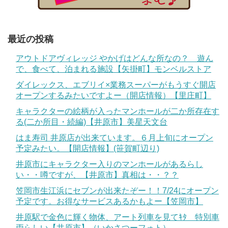
最近の投稿
アウトドアヴィレッジ やかげはどんな所なの？ 遊ん
で、食べて、泊まれる施設【矢掛町】モンベルストア
ダイレックス、エブリイ×業務スーパーがもうすぐ開店
オープンするみたいですよー（開店情報）【里庄町】
キャラクターの絵柄が入ったマンホールが二か所存在す
る(二か所目・続編)【井原市】美星天文台
はま寿司 井原店が出来ています。６月上旬にオープン
予定みたい。【開店情報】(笹賀町辺り)
井原市にキャラクター入りのマンホールがあるらし
い・・噂ですが、【井原市】真相は・・？？
笠岡市生江浜にセブンが出来たぞー！！7/24にオープン
予定です。お得なサービスあるかもよー【笠岡市】
井原駅で金色に輝く物体、アート列車を見てｷﾀ 特別車
両らしい【井原市】（いかさつーフォト）