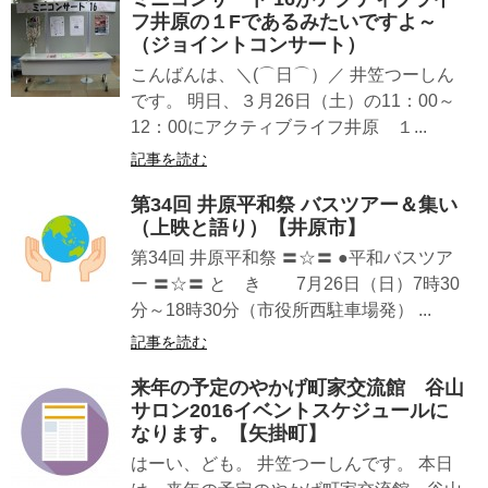
フ井原の１Fであるみたいですよ～
（ジョイントコンサート）
こんばんは、＼(⌒日⌒）／ 井笠つーしん
です。 明日、３月26日（土）の11：00～
12：00にアクティブライフ井原 １...
記事を読む
第34回 井原平和祭 バスツアー＆集い
（上映と語り）【井原市】
第34回 井原平和祭 〓☆〓 ●平和バスツア
ー 〓☆〓 と き 7月26日（日）7時30
分～18時30分（市役所西駐車場発） ...
記事を読む
来年の予定のやかげ町家交流館 谷山
サロン2016イベントスケジュールに
なります。【矢掛町】
はーい、ども。 井笠つーしんです。 本日