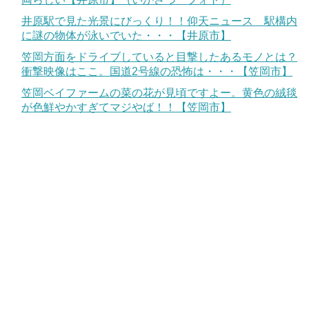
井原駅で見た光景にびっくり！！仰天ニュース 駅構内
に謎の物体が泳いでいた・・・【井原市】
笠岡方面をドライブしていると目撃したあるモノとは？
衝撃映像はここ。国道2号線の恐怖は・・・【笠岡市】
笠岡ベイファームの菜の花が見頃ですよー。黄色の絨毯
が色鮮やかすぎてマジやば！！【笠岡市】