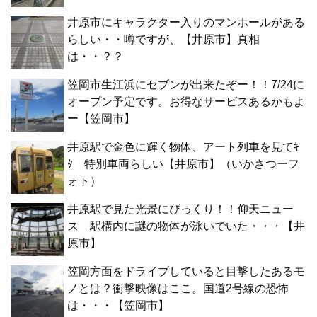
井原市にキャラクター入りのマンホールがある
らしい・・噂ですが、【井原市】真相
は・・？？
笠岡市生江浜にセブンが出来たぞー！！7/24に
オープン予定です。お得なサービスあるかもよ
ー【笠岡市】
井原駅で金色に輝く物体、アート列車を見てｷ
ﾀ 特別車両らしい【井原市】（いかさつーフ
ォト）
井原駅で見た光景にびっくり！！仰天ニュー
ス 駅構内に謎の物体が泳いでいた・・・【井
原市】
笠岡方面をドライブしていると目撃したあるモ
ノとは？衝撃映像はここ。国道2号線の恐怖
は・・・【笠岡市】