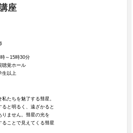
講座
師
時～15時30分
視聴覚ホール
学生以上
せ私たちを魅了する彗星。
すると明るく、遠ざかると
ありません。彗星の光を
することで見えてくる彗星