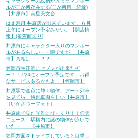
キャラクターの絵柄が入ったマンホー
ルが二か所存在する(二か所目・続編)
【井原市】美星天文台
はま寿司 井原店が出来ています。６月
上旬にオープン予定みたい。【開店情
報】(笹賀町辺り)
井原市にキャラクター入りのマンホー
ルがあるらしい・・噂ですが、【井原
市】真相は・・？？
笠岡市生江浜にセブンが出来たぞ
ー！！7/24にオープン予定です。お得
なサービスあるかもよー【笠岡市】
井原駅で金色に輝く物体、アート列車
を見てｷﾀ 特別車両らしい【井原市】
（いかさつーフォト）
井原駅で見た光景にびっくり！！仰天
ニュース 駅構内に謎の物体が泳いで
いた・・・【井原市】
笠岡方面をドライブしていると目撃し