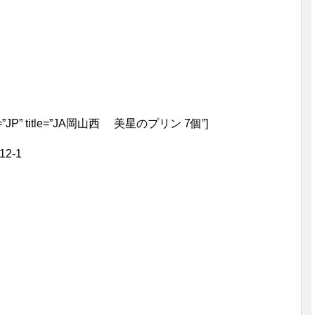
ale=”JP” title=”JA岡山西 美星のプリン 7個”]
2-1