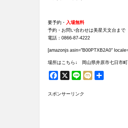
要予約・
入場無料
予約・お問い合わせは美星天文台まで
電話：0866-87-4222
[amazonjs asin=”B00PTXB2A0″ loc
場所はこちら↓ 岡山県井原市七日市町1
Facebook
X
Line
Mixi
共
有
スポンサーリンク