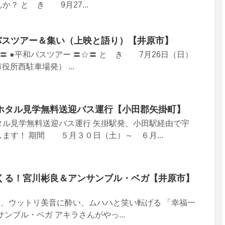
？ と き 9月27...
 バスツアー＆集い（上映と語り）【井原市】
☆〓 ●平和バスツアー 〓☆〓 と き 7月26日（日）
市役所西駐車場発） ...
ホタル見学無料送迎バス運行【小田郡矢掛町】
タル見学無料送迎バス運行 矢掛駅発、小田駅経由で宇
ます！ 期間 ５月３０日（土）～ ６月...
くる！宮川彬良＆アンサンブル・ベガ【井原市】
め、ウットリ美音に酔い、ムハハと笑い転げる 「幸福一
ンブル・ベガ アキラさんがやっ...