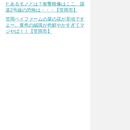
たあるモノとは？衝撃映像はここ。国
道2号線の恐怖は・・・【笠岡市】
笠岡ベイファームの菜の花が見頃です
よー。黄色の絨毯が色鮮やかすぎてマ
ジやば！！【笠岡市】