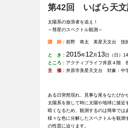
第42回 いばら天文
太陽系の放浪者を追え！
～彗星のスペクトル観測～
講 師
：前野 将太 美星天文台 技
2015
12
13
と き
：
年
月
日（日）14
ところ
：アクティブライフ井原４階 
主 催
：井原市美星天文台 対象：中
ある日突然現れ、見事な尾をなたびか
太陽系を旅して時に太陽や地球に接近
暗くなるため、観測するのは簡単では
様々な色に分解したスペクトルを観測
の性質に迫ります。