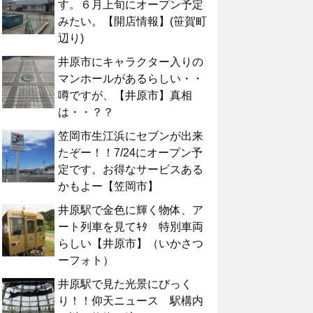
す。６月上旬にオープン予定
みたい。【開店情報】(笹賀町
辺り)
井原市にキャラクター入りの
マンホールがあるらしい・・
噂ですが、【井原市】真相
は・・？？
笠岡市生江浜にセブンが出来
たぞー！！7/24にオープン予
定です。お得なサービスある
かもよー【笠岡市】
井原駅で金色に輝く物体、ア
ート列車を見てｷﾀ 特別車両
らしい【井原市】（いかさつ
ーフォト）
井原駅で見た光景にびっく
り！！仰天ニュース 駅構内