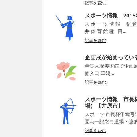
記事を読む
スポーツ情報 201
ス ポ ー ツ 情 報 剣
井 体 育 館 種 目...
記事を読む
企画展が始まってい
華鴒大塚美術館で企画展 「
館入口 華鴒...
記事を読む
スポーツ情報 市長
場）【井原市】
スポーツ 市長杯争奪弓
園与一記念弓道場・遠的場 
記事を読む