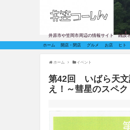
井原市や笠岡市周辺の情報サイト 雑談
ホーム
開店・閉店
グルメ
お店
ヒト
ホーム
イベント
第42回 いばら天
え！～彗星のスペク