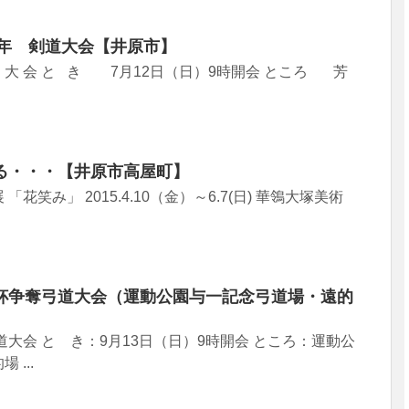
5年 剣道大会【井原市】
 道 大 会 と き 7月12日（日）9時開会 ところ 芳
る・・・【井原市高屋町】
花笑み」 2015.4.10（金）～6.7(日) 華鴒大塚美術
杯争奪弓道大会（運動公園与一記念弓道場・遠的
道大会 と き：9月13日（日）9時開会 ところ：運動公
...