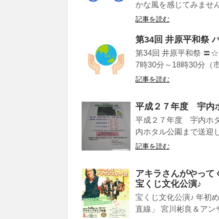
かな風を感じてみませんか
記事を読む
第34回 井原平和祭
第34回 井原平和祭 〓
7時30分～18時30分（
記事を読む
平成２７年度 宇内
平成２７年度 宇内ホ
内ホタル公園まで送迎し
記事を読む
アキラさんがやって
宝くじ文化公演♪
宝くじ文化公演♪ 年初
直線」 宮川彬良＆アンサ