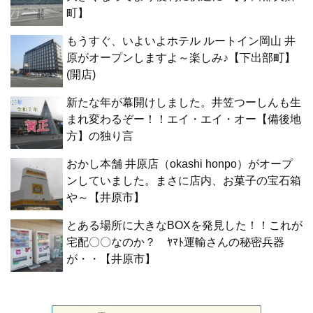
町】
もうすぐ、いよいよホテル ルートイン岡山 井
原がオープンしますよ～楽しみ♪【下出部町】
(開店)
新たな年が幕開けしました。井笠つーしんも生
まれ変わるぞー！！エイ・エイ・オー【備後地
方】の独り言
おかし本舗 井原店（okashi honpo）がオープ
ンしていました。まさに店内、お菓子の宝石箱
や～【井原市】
とある場所に大きなBOXを発見した！！これが
宅配〇〇なのか？ ﾔﾏﾄ運輸さんの秘密兵器
が・・【井原市】