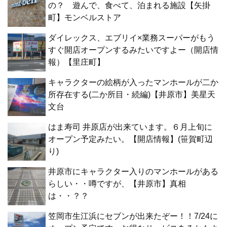
の？ 遊んで、食べて、泊まれる施設【矢掛
町】モンベルストア
ダイレックス、エブリイ×業務スーパーがもう
すぐ開店オープンするみたいですよー（開店情
報）【里庄町】
キャラクターの絵柄が入ったマンホールが二か
所存在する(二か所目・続編)【井原市】美星天
文台
はま寿司 井原店が出来ています。６月上旬に
オープン予定みたい。【開店情報】(笹賀町辺
り)
井原市にキャラクター入りのマンホールがある
らしい・・噂ですが、【井原市】真相
は・・？？
笠岡市生江浜にセブンが出来たぞー！！7/24に