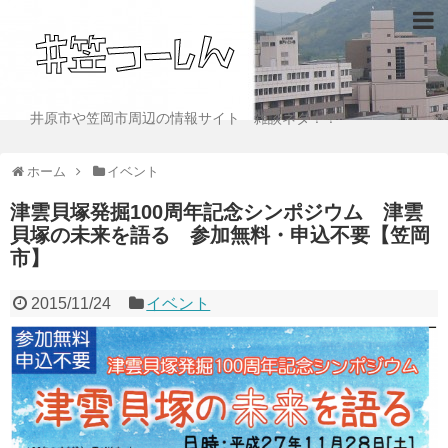
井原市や笠岡市周辺の情報サイト 雑談ネタ！！
ホーム
イベント
津雲貝塚発掘100周年記念シンポジウム 津雲
貝塚の未来を語る 参加無料・申込不要【笠岡
市】
2015/11/24
イベント