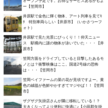
オープン予定です。お得なサービスあるかもよ
ー【笠岡市】
井原駅で金色に輝く物体、アート列車を見てｷ
ﾀ 特別車両らしい【井原市】（いかさつーフ
ォト）
井原駅で見た光景にびっくり！！仰天ニュー
ス 駅構内に謎の物体が泳いでいた・・・【井
原市】
笠岡方面をドライブしていると目撃したあるモ
ノとは？衝撃映像はここ。国道2号線の恐怖
は・・・【笠岡市】
笠岡ベイファームの菜の花が見頃ですよー。黄
色の絨毯が色鮮やかすぎてマジやば！！【笠岡
市】
ザグザグ矢掛店さんが隣に移転している！？
大きくなってより便利に快適に♪【小田郡矢掛