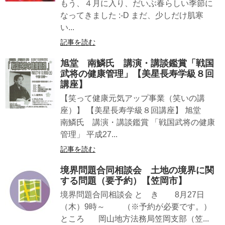
もう、４月に入り、だいぶ春らしい季節に
なってきました :-D まだ、少しだけ肌寒
い...
記事を読む
旭堂 南鱗氏 講演・講談鑑賞「戦国
武将の健康管理」【美星長寿学級８回
講座】
【笑って健康元気アップ事業（笑いの講
座）】 【美星長寿学級８回講座】 旭堂
南鱗氏 講演・講談鑑賞 「戦国武将の健康
管理」 平成27...
記事を読む
境界問題合同相談会 土地の境界に関
する問題（要予約）【笠岡市】
境界問題合同相談会 と き 8月27日
（木）9時～ （※予約が必要です。）
ところ 岡山地方法務局笠岡支部（笠...