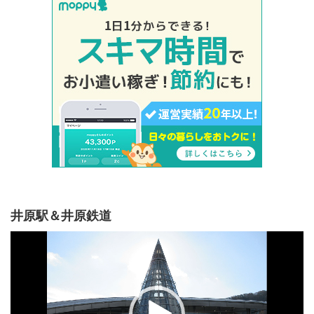
井原駅＆井原鉄道
動
画
プ
レ
ー
ヤ