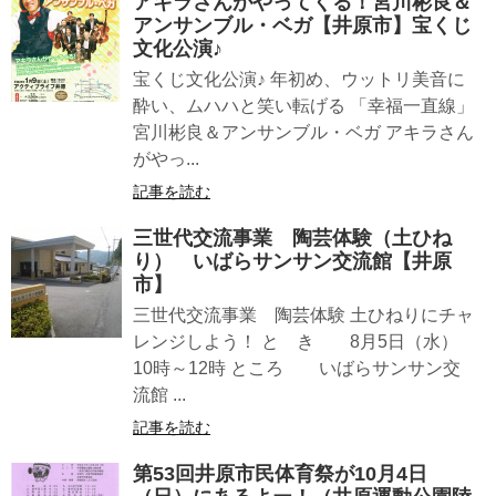
アキラさんがやってくる！宮川彬良＆
アンサンブル・ベガ【井原市】宝くじ
文化公演♪
宝くじ文化公演♪ 年初め、ウットリ美音に
酔い、ムハハと笑い転げる 「幸福一直線」
宮川彬良＆アンサンブル・ベガ アキラさん
がやっ...
記事を読む
三世代交流事業 陶芸体験（土ひね
り） いばらサンサン交流館【井原
市】
三世代交流事業 陶芸体験 土ひねりにチャ
レンジしよう！ と き 8月5日（水）
10時～12時 ところ いばらサンサン交
流館 ...
記事を読む
第53回井原市民体育祭が10月4日