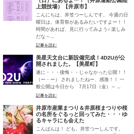
（日）にあるよー！（井原運動公園陸
上競技場）【井原市】
こんにちは、井笠つーしんです。 今週の日
曜日は、体育祭があるみたいですよー！！
時間があれば、見に行ってみよう♪ 楽しみ
だな～...
記事を読む
美星天文台に新設備完成！4D2Uが公
開されました。【美星町】
遂に・・・後悔・・じゃなかった公開！！
（ー・ー） されましたねー、感激！！ 一
般公開は今日から 7月17日（金）～ ...
記事を読む
井原市産業まつり＆井原桜まつりや桜
の名所をぐるっと回ってみた・・・ゆ
るキャラにも会えた
こんばんは！ ども。井笠つーしんです。