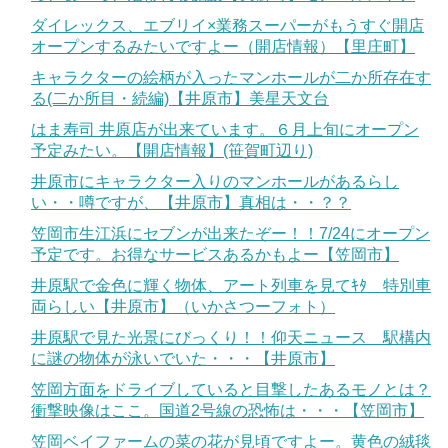
ダイレックス、エブリイ×業務スーパーがもうすぐ開店
オープンするみたいですよー（開店情報）【里庄町】
キャラクターの絵柄が入ったマンホールが二か所存在す
る(二か所目・続編)【井原市】美星天文台
はま寿司 井原店が出来ています。６月上旬にオープン
予定みたい。【開店情報】(笹賀町辺り)
井原市にキャラクター入りのマンホールがあるらし
い・・噂ですが、【井原市】真相は・・？？
笠岡市生江浜にセブンが出来たぞー！！7/24にオープン
予定です。お得なサービスあるかもよー【笠岡市】
井原駅で金色に輝く物体、アート列車を見てｷﾀ 特別車
両らしい【井原市】（いかさつーフォト）
井原駅で見た光景にびっくり！！仰天ニュース 駅構内
に謎の物体が泳いでいた・・・【井原市】
笠岡方面をドライブしていると目撃したあるモノとは？
衝撃映像はここ。国道2号線の恐怖は・・・【笠岡市】
笠岡ベイファームの菜の花が見頃ですよー。黄色の絨毯